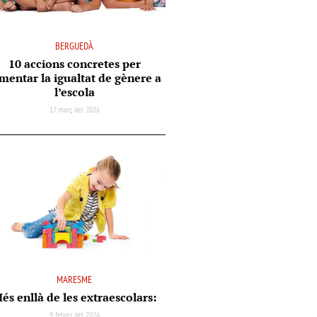
BERGUEDÀ
10 accions concretes per
mentar la igualtat de gènere a
l’escola
17 març del 2026
MARESME
és enllà de les extraescolars:
9 febrer del 2026