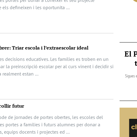
s portes per donar a conèixer el seu projecte
e els defineixen i les oportunita …
rer: Triar escola i l’extraescolar ideal
El 
les decisions educatives. Les famílies es troben en un
 la preinscripció escolar per al curs vinent i decidir si
rda realment estan …
Sigues e
ollir futur
ode de jornades de portes obertes, les escoles del
s portes a famílies i futurs alumnes per donar a
s, equips docents i projectes ed …