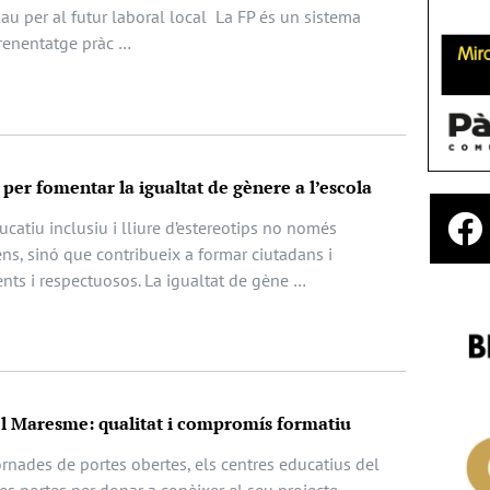
lau per al futur laboral local La FP és un sistema
prenentatge pràc …
per fomentar la igualtat de gènere a l’escola
atiu inclusiu i lliure d’estereotips no només
ens, sinó que contribueix a formar ciutadans i
nts i respectuosos. La igualtat de gène …
el Maresme: qualitat i compromís formatiu
ornades de portes obertes, els centres educatius del