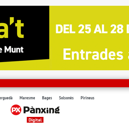
erguedà
Maresme
Bages
Solsonès
Pirineus
Digital