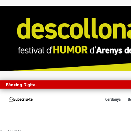
Pànxing Digital
Subscriu-te
Cerdanya
B