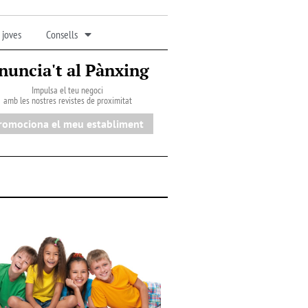
 joves
Consells
nuncia't al Pànxing
Impulsa el teu negoci
amb les nostres revistes de proximitat
romociona el meu establiment