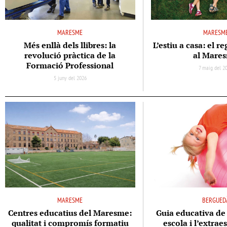
MARESME
MARESM
Més enllà dels llibres: la
L’estiu a casa: el re
revolució pràctica de la
al Mare
Formació Professional
7 maig del 2
5 juny del 2026
MARESME
BERGUED
Centres educatius del Maresme:
Guia educativa de 
qualitat i compromís formatiu
escola i l’extrae