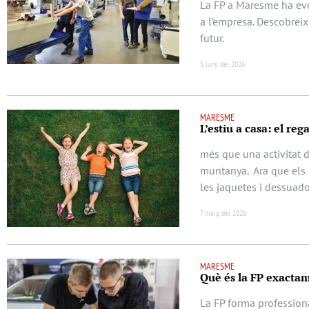
La FP a Maresme ha evol
a l’empresa. Descobrei
futur.
5 juny del 2026
MARESME
L’estiu a casa: el re
més que una activitat d
muntanya. Ara que els 
les jaquetes i dessuad
7 maig del 2026
MARESME
Què és la FP exacta
La FP forma professiona