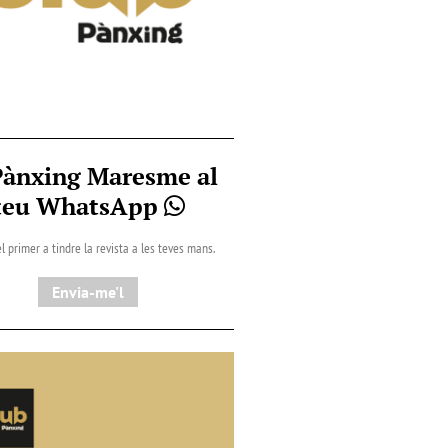
Pànxing Maresme al
teu WhatsApp
l primer a tindre la revista a les teves mans.
Envia-me'l