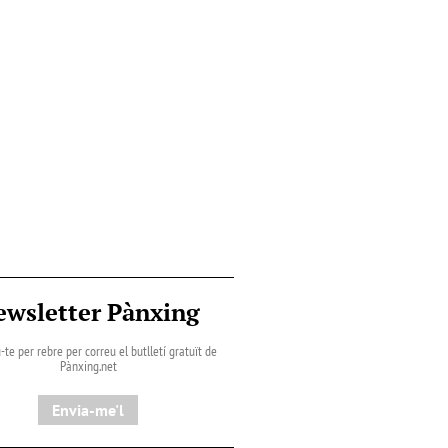
ewsletter Pànxing
-te per rebre per correu el butlletí gratuït de
Pànxing.net​
Envia-me'l