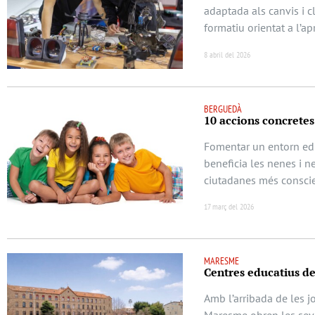
adaptada als canvis i c
formatiu orientat a l’a
8 abril del 2026
BERGUEDÀ
10 accions concretes 
Fomentar un entorn educ
beneficia les nenes i n
ciutadanes més conscie
17 març del 2026
MARESME
Centres educatius d
Amb l’arribada de les j