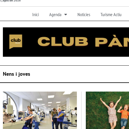
7, agost del 2026
Inici
Agenda
Noticies
Turisme Actiu
Nens i joves