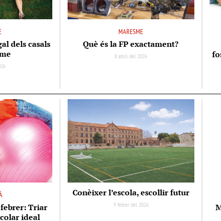
E
MARESME
gal dels casals
Què és la FP exactament?
sme
fo
8 abril del 2026
026
Conèixer l’escola, escollir futur
À
9 febrer del 2026
febrer: Triar
M
scolar ideal