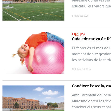
Maresme obren les seve
educatiu, els valors qu
6 març del 2026
BERGUEDÀ
Guia educativa de feb
El febrer és el mes de 
moment doble: gestionar
les activitats de la ta
16 febrer del 2026
Conèixer l’escola, esc
Amb l’arribada del perí
Maresme obren les seve
conèixer els seus espai