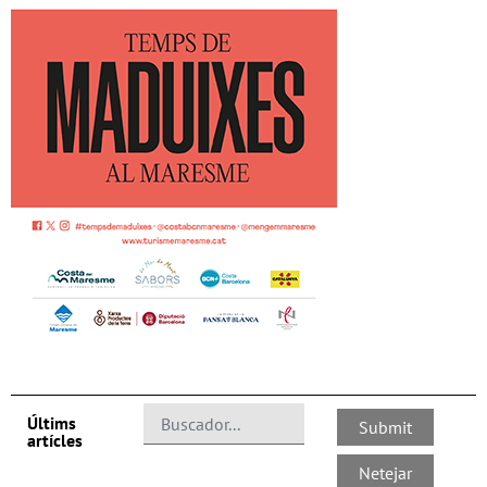
Últims
artícles