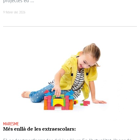
projectes ed …
9 febrer del 2026
MARESME
Més enllà de les extraescolars: