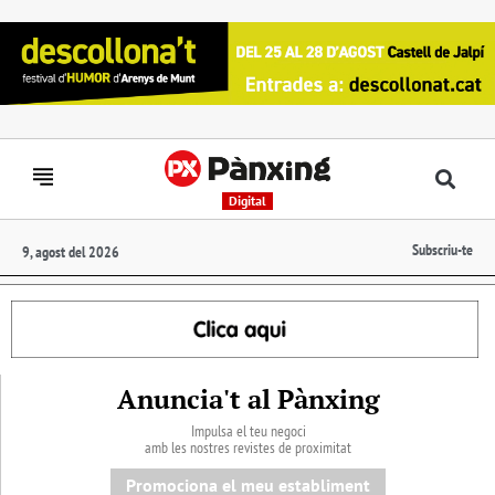
Digital
Subscriu-te
9, agost del 2026
Anuncia't al Pànxing
Impulsa el teu negoci
amb les nostres revistes de proximitat
Promociona el meu establiment