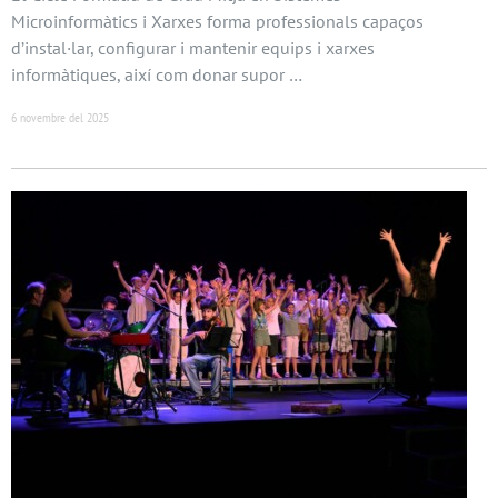
Microinformàtics i Xarxes forma professionals capaços
d’instal·lar, configurar i mantenir equips i xarxes
informàtiques, així com donar supor …
6 novembre del 2025