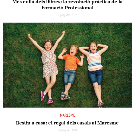
Més enllà dels llibres: la revolució pràctica de la
Formació Professional
5 juny del 2026
MARESME
L’estiu a casa: el regal dels casals al Maresme
7 maig del 2026