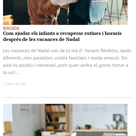
BERGUEDÀ
Com ajudar els infants a recuperar rutines i horaris
després de les vacances de Nadal
Les vacances de Nadal van de la mà d’: horaris flexibles, àpats
diferents, més pantalles, visites familiars i molta emoció. Tot
això és positiu i necessari, però quan arriba el gener, tornar a
la ruti …
13 gener del 2026