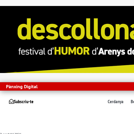
Pànxing Digital
Subscriu-te
Cerdanya
B