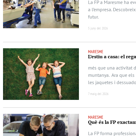
La FP a Maresme ha evol
a l’empresa. Descobrei
futur.
5 juny del 2026
MARESME
L’estiu a casa: el re
més que una activitat d
muntanya. Ara que els 
les jaquetes i dessuad
7 maig del 2026
MARESME
Què és la FP exacta
La FP forma professiona