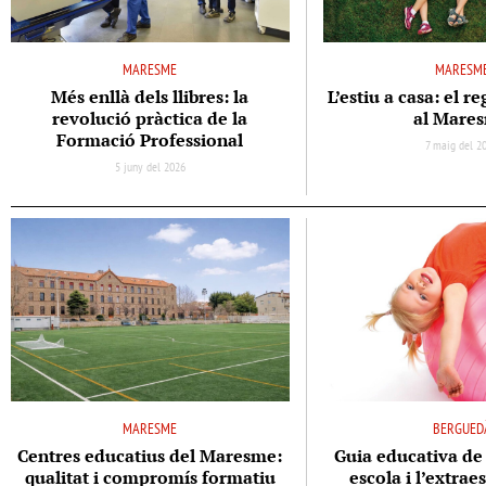
MARESME
MARESM
Més enllà dels llibres: la
L’estiu a casa: el re
revolució pràctica de la
al Mare
Formació Professional
7 maig del 2
5 juny del 2026
MARESME
BERGUED
Centres educatius del Maresme:
Guia educativa de 
qualitat i compromís formatiu
escola i l’extrae