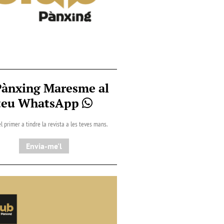
Pànxing Maresme al
teu WhatsApp
l primer a tindre la revista a les teves mans.
Envia-me'l