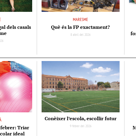
E
MARESME
gal dels casals
Què és la FP exactament?
sme
fo
8 abril del 2026
026
Conèixer l’escola, escollir futur
À
9 febrer del 2026
febrer: Triar
M
scolar ideal