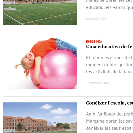
Maresme obren les seve
educatiu, els valors qu
6 març del 2026
BERGUEDÀ
Guia educativa de feb
El febrer és el mes de 
moment doble: gestionar
les activitats de la ta
16 febrer del 2026
Conèixer l’escola, esc
Amb l’arribada del perí
Maresme obren les seve
conèixer els seus espai