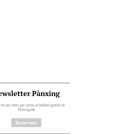
ewsletter Pànxing
-te per rebre per correu el butlletí gratuït de
Pànxing.net​
Envia-me'l