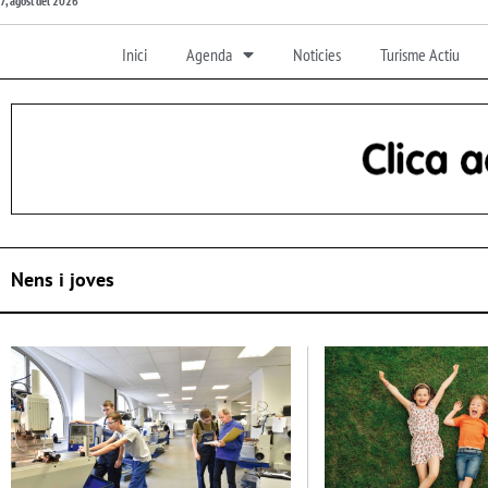
7, agost del 2026
Inici
Agenda
Noticies
Turisme Actiu
Nens i joves