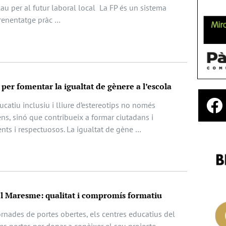
lau per al futur laboral local La FP és un sistema
prenentatge pràc …
per fomentar la igualtat de gènere a l’escola
atiu inclusiu i lliure d’estereotips no només
ens, sinó que contribueix a formar ciutadans i
nts i respectuosos. La igualtat de gène …
el Maresme: qualitat i compromís formatiu
ornades de portes obertes, els centres educatius del