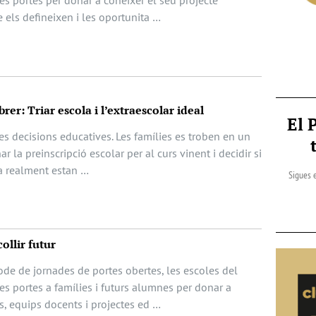
s portes per donar a conèixer el seu projecte
e els defineixen i les oportunita …
rer: Triar escola i l’extraescolar ideal
El 
les decisions educatives. Les famílies es troben en un
 la preinscripció escolar per al curs vinent i decidir si
rda realment estan …
Sigues e
ollir futur
ode de jornades de portes obertes, les escoles del
s portes a famílies i futurs alumnes per donar a
s, equips docents i projectes ed …