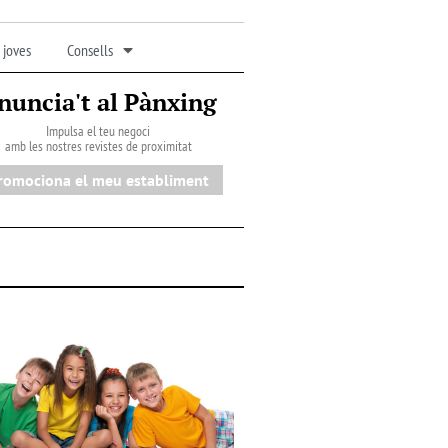
 joves
Consells
nuncia't al Pànxing
Impulsa el teu negoci
amb les nostres revistes de proximitat
romociona el meu establiment