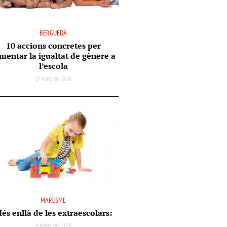
BERGUEDÀ
10 accions concretes per
mentar la igualtat de gènere a
l’escola
17 març del 2026
MARESME
és enllà de les extraescolars:
9 febrer del 2026