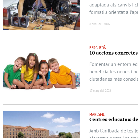
adaptada als canvis i c
formatiu orientat a l’a
8 abril del 2026
BERGUEDÀ
10 accions concretes 
Fomentar un entorn educ
beneficia les nenes i n
ciutadanes més conscie
17 març del 2026
MARESME
Centres educatius d
Amb l’arribada de les j