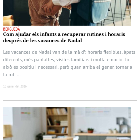
BERGUEDÀ
Com ajudar els infants a recuperar rutines i horaris
després de les vacances de Nadal
Les vacances de Nadal van de la mà d’: horaris flexibles, àpats
diferents, més pantalles, visites familiars i molta emoció. Tot
això és positiu i necessari, però quan arriba el gener, tornar a
la ruti …
13 gener del 2026