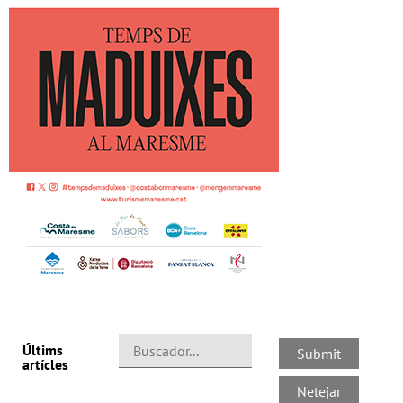
Últims
artícles