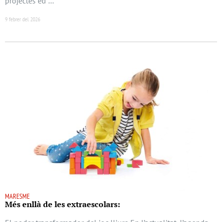
projectes ed …
9 febrer del 2026
MARESME
Més enllà de les extraescolars: