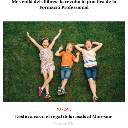
Més enllà dels llibres: la revolució pràctica de la
Formació Professional
5 juny del 2026
MARESME
L’estiu a casa: el regal dels casals al Maresme
7 maig del 2026