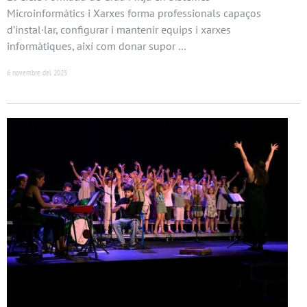
Microinformàtics i Xarxes forma professionals capaços
d’instal·lar, configurar i mantenir equips i xarxes
informàtiques, així com donar supor …
6 novembre del 2025