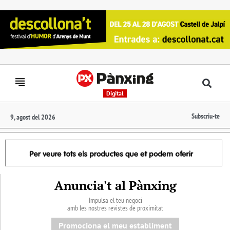
Digital
Subscriu-te
9, agost del 2026
Anuncia't al Pànxing
Impulsa el teu negoci
amb les nostres revistes de proximitat
Promociona el meu establiment