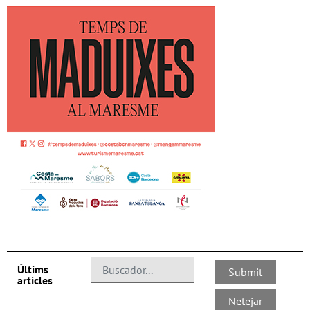
Últims
artícles