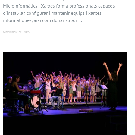
Microinformàtics i Xarxes forma professionals capaços
d’instal·lar, configurar i mantenir equips i xarxes
informàtiques, així com donar supor …
6 novembre del 2025