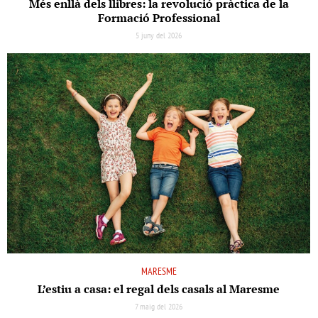
Més enllà dels llibres: la revolució pràctica de la
Formació Professional
5 juny del 2026
MARESME
L’estiu a casa: el regal dels casals al Maresme
7 maig del 2026