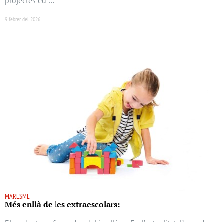
projectes ed …
9 febrer del 2026
MARESME
Més enllà de les extraescolars: