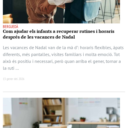
BERGUEDÀ
Com ajudar els infants a recuperar rutines i horaris
després de les vacances de Nadal
Les vacances de Nadal van de la mà d’: horaris flexibles, àpats
diferents, més pantalles, visites familiars i molta emoció. Tot
això és positiu i necessari, però quan arriba el gener, tornar a
la ruti …
13 gener del 2026