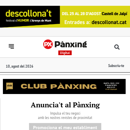
Digital
Subscriu-te
10, agost del 2026
Anuncia't al Pànxing
Impulsa el teu negoci
amb les nostres revistes de proximitat
Promociona el meu establiment