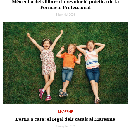
Més enllà dels llibres: la revolució pràctica de la
Formació Professional
5 juny del 2026
MARESME
L’estiu a casa: el regal dels casals al Maresme
7 maig del 2026