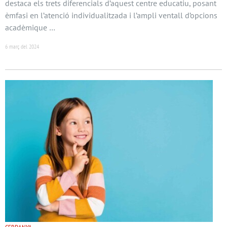
destaca els trets diferencials d’aquest centre educatiu, posant
èmfasi en l’atenció individualitzada i l’ampli ventall d’opcions
acadèmique …
6 març del 2024