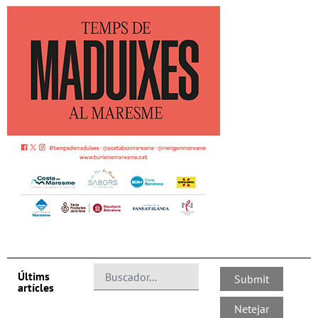
Últims
artícles