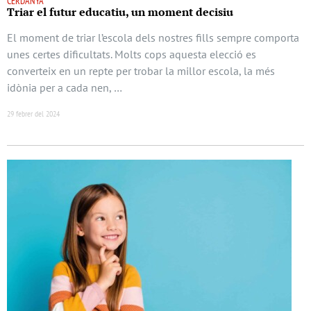
CERDANYA
Triar el futur educatiu, un moment decisiu
El moment de triar l’escola dels nostres fills sempre comporta
unes certes dificultats. Molts cops aquesta elecció es
converteix en un repte per trobar la millor escola, la més
idònia per a cada nen, …
29 febrer del 2024