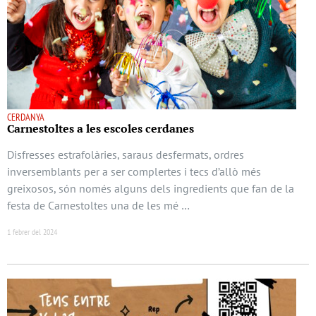
CERDANYA
Carnestoltes a les escoles cerdanes
Disfresses estrafolàries, saraus desfermats, ordres
inversemblants per a ser complertes i tecs d’allò més
greixosos, són només alguns dels ingredients que fan de la
festa de Carnestoltes una de les mé …
1 febrer del 2024