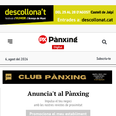
Digital
Subscriu-te
6, agost del 2026
Anuncia't al Pànxing
Impulsa el teu negoci
amb les nostres revistes de proximitat
Promociona el meu establiment