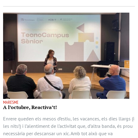
MARESME
A l’octubre, Reactiva’t!
Enrere queden els mesos d’estiu, les vacances, els dies llargs (i
les nits!) i l’alentiment de l’activitat que, d’altra banda, és prou
necessària per descansar un xic. Amb tot això que va