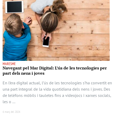
MARESME
Navegant pel Mar Digital: L’ús de les tecnologies per
part dels nens i joves
En l’era digital actual, l’ús de les tecnologies s’ha convertit en
una part integral de la vida quotidiana dels nens i joves. Des
de telèfons mòbils i tauletes fins a videojocs i xarxes socials,
les o …
6 març del 2024