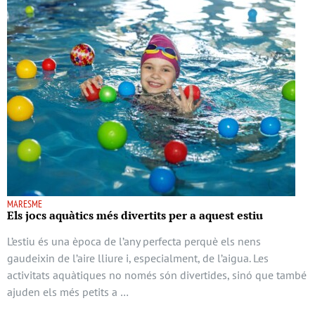
MARESME
Els jocs aquàtics més divertits per a aquest estiu
L’estiu és una època de l’any perfecta perquè els nens
gaudeixin de l’aire lliure i, especialment, de l’aigua. Les
activitats aquàtiques no només són divertides, sinó que també
ajuden els més petits a …