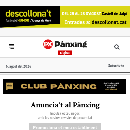
Digital
Subscriu-te
6, agost del 2026
Anuncia't al Pànxing
Impulsa el teu negoci
amb les nostres revistes de proximitat
Promociona el meu establiment