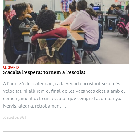
CERDANYA
S’acaba l’espera: tornem a l’escola!
A l’horitzó del calendari, cada vegada acostant-se a més
velocitat, hi albirem el final de les vacances d’estiu amb el
començament del curs escolar que sempre l’acompanya.
Nervis, alegria, retrobament …
30 agost del 2023