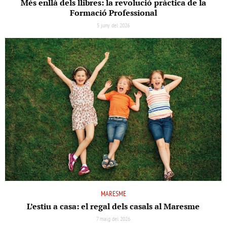
Més enllà dels llibres: la revolució pràctica de la
Formació Professional
5 juny del 2026
MARESME
L’estiu a casa: el regal dels casals al Maresme
7 maig del 2026