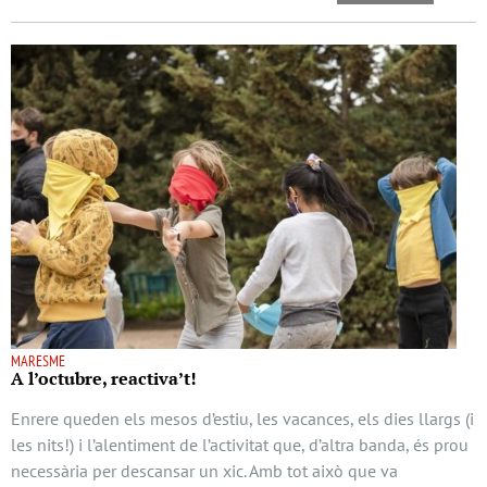
MARESME
A l’octubre, reactiva’t!
Enrere queden els mesos d’estiu, les vacances, els dies llargs (i
les nits!) i l’alentiment de l’activitat que, d’altra banda, és prou
necessària per descansar un xic. Amb tot això que va