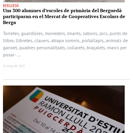
BERGUEDÀ
Uns 300 alumnes d’escoles de primària del Berguedà
participaran en el Mercat de Cooperatives Escolars de
Berga
Torretes, guardioles, moneders, imants, sabons, jocs, punts de
llibre, llibretes, clauers, atrapa somnis, portallapis, animals de
ganxet, quadres personalitzats, collarets, braçalets, marcs per
posar- …
26 maig del 2023