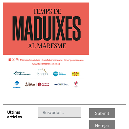
Últims
artícles