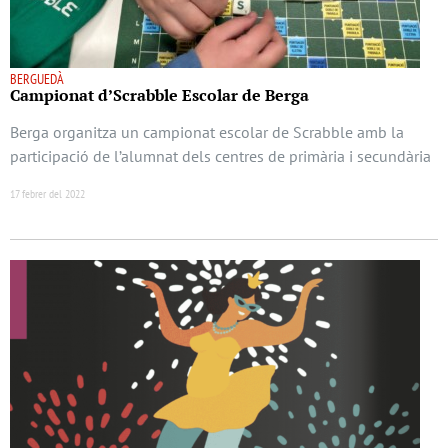
BERGUEDÀ
Campionat d’Scrabble Escolar de Berga
Berga organitza un campionat escolar de Scrabble amb la
participació de l’alumnat dels centres de primària i secundària
17 febrer del 2022