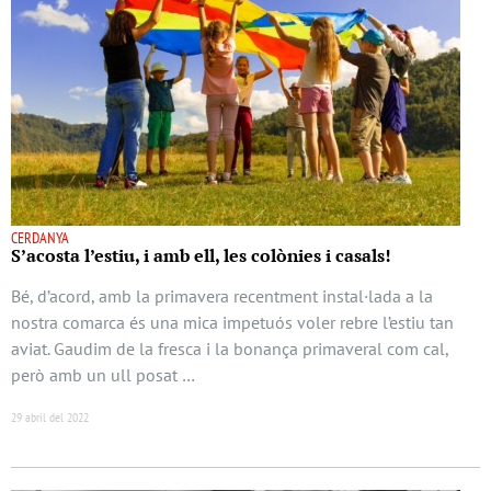
CERDANYA
S’acosta l’estiu, i amb ell, les colònies i casals!
Bé, d’acord, amb la primavera recentment instal·lada a la
nostra comarca és una mica impetuós voler rebre l’estiu tan
aviat. Gaudim de la fresca i la bonança primaveral com cal,
però amb un ull posat …
29 abril del 2022