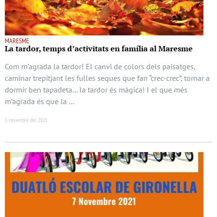
MARESME
La tardor, temps d’activitats en família al Maresme
Com m’agrada la tardor! El canvi de colors dels paisatges,
caminar trepitjant les fulles seques que fan “crec-crec”, tornar a
dormir ben tapadeta… la tardor és màgica! I el que més
m’agrada és que la …
5 novembre del 2021