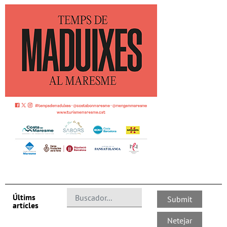
Últims
artícles