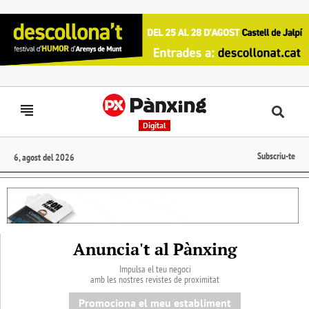
Digital
Subscriu-te
6, agost del 2026
Anuncia't al Pànxing
Impulsa el teu negoci
amb les nostres revistes de proximitat
Promociona el meu establiment