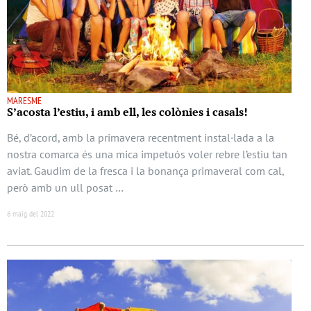
MARESME
S’acosta l’estiu, i amb ell, les colònies i casals!
Bé, d’acord, amb la primavera recentment instal·lada a la
nostra comarca és una mica impetuós voler rebre l’estiu tan
aviat. Gaudim de la fresca i la bonança primaveral com cal,
però amb un ull posat …
6 maig del 2022