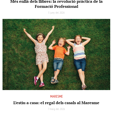
Més enllà dels llibres: la revolució pràctica de la
Formació Professional
5 juny del 2026
MARESME
L’estiu a casa: el regal dels casals al Maresme
7 maig del 2026