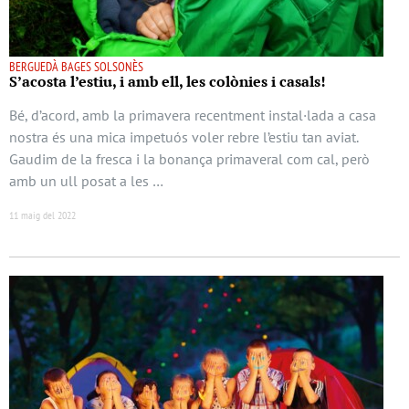
BERGUEDÀ BAGES SOLSONÈS
S’acosta l’estiu, i amb ell, les colònies i casals!
Bé, d’acord, amb la primavera recentment instal·lada a casa
nostra és una mica impetuós voler rebre l’estiu tan aviat.
Gaudim de la fresca i la bonança primaveral com cal, però
amb un ull posat a les …
11 maig del 2022