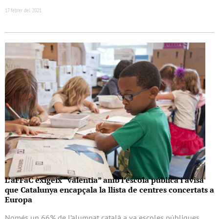
17 febrer del 2021
L’aFFaC exigeix “valentia” amb l’escola pública i avisa
que Catalunya encapçala la llista de centres concertats a
Europa
Només un 66% de l’alumnat català a va escoles públiques.