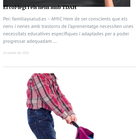
El col·legi i els nens amb TDAH
Per: familiaysalud.es – AMIC Hem de ser conscients que els
nens i nenes amb trastorns de l’aprenentatge necessiten unes
necessitats educatives específiques i adaptades per a poder
progressar adequadam …
14 octubre del 2020