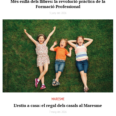
Més enllà dels llibres: la revolució pràctica de la
Formació Professional
5 juny del 2026
MARESME
L’estiu a casa: el regal dels casals al Maresme
7 maig del 2026