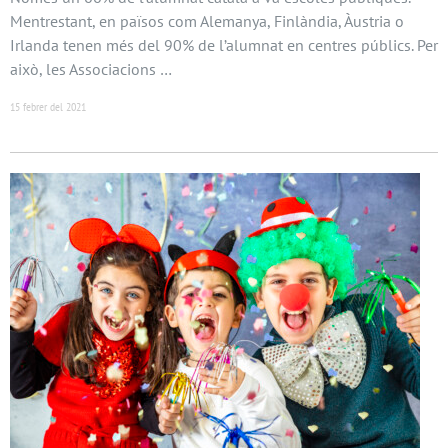
Mentrestant, en països com Alemanya, Finlàndia, Àustria o
Irlanda tenen més del 90% de l’alumnat en centres públics. Per
això, les Associacions …
15 febrer del 2021