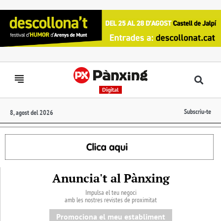
Digital
Subscriu-te
8, agost del 2026
Anuncia't al Pànxing
Impulsa el teu negoci
amb les nostres revistes de proximitat
Promociona el meu establiment