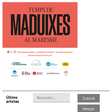
Últims
artícles