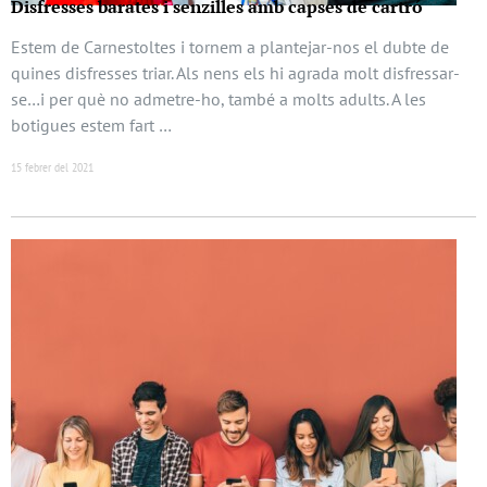
Disfresses barates i senzilles amb capses de cartró
Estem de Carnestoltes i tornem a plantejar-nos el dubte de
quines disfresses triar. Als nens els hi agrada molt disfressar-
se…i per què no admetre-ho, també a molts adults. A les
botigues estem fart …
15 febrer del 2021