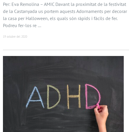
Per: Eva Remolina – AMIC Davant la proximitat de la festivitat
de la Castanyada us portem aquests Adornaments per decorar
la casa per Halloween, els quals són ràpids i fàcils de fer.
Podreu fer-los re …
19 octubre del 2020