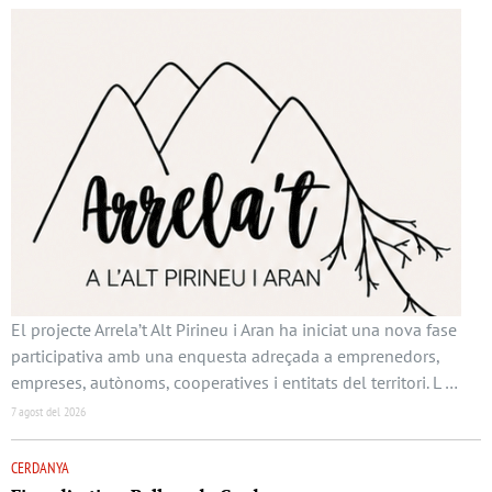
El projecte Arrela’t Alt Pirineu i Aran ha iniciat una nova fase
participativa amb una enquesta adreçada a emprenedors,
empreses, autònoms, cooperatives i entitats del territori. L …
7 agost del 2026
CERDANYA