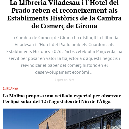
La Llibreria Viladesau i l’Hotel del
Prado reben el reconeixement als
Establiments Històrics de la Cambra
de Comerç de Girona
La Cambra de Comerç de Girona ha distingit la Llibreria
Viladesau i l’Hotel del Prado amb els Guardons als
Establiments Històrics 2026. L’acte, celebrat a Puigcerdà, ha
servit per posar en valor la trajectòria d’aquests negocis i
reivindicar el paper del comerç històric en el
desenvolupament econòmi …
7 agost del 2026
CERDANYA
La Molina proposa una vetllada especial per observar
l’eclipsi solar del 12 d’agost des del Niu de l’Àliga