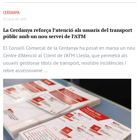
CERDANYA
15 juliol del 2026
La Cerdanya reforça l’atenció als usuaris del transport
públic amb un nou servei de l’ATM
El Consell Comarcal de la Cerdanya ha posat en marxa un nou
Centre d’Atenció al Client de l’ATM Lleida, que permetrà als
usuaris gestionar títols de transport, resoldre incidències i
rebre assessorame …