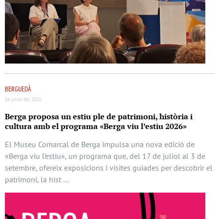
BERGUEDÀ
16 juliol del 2026
Berga proposa un estiu ple de patrimoni, història i
cultura amb el programa «Berga viu l’estiu 2026»
El Museu Comarcal de Berga impulsa una nova edició de
«Berga viu l’estiu», un programa que, del 17 de juliol al 3 de
setembre, ofereix exposicions i visites guiades per descobrir el
patrimoni, la hist …