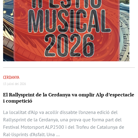
CERDANYA
13 juliol del 2026
El Rallysprint de la Cerdanya va omplir Alp d’espectacle
i competició
La localitat d’Alp va acollir dissabte l’onzena edició del
Rallysprint de la Cerdanya, una prova que forma part del
Festival Motorsport ALP2500 i del Trofeu de Catalunya de
Ral·lisprints d’Asfalt. Una …