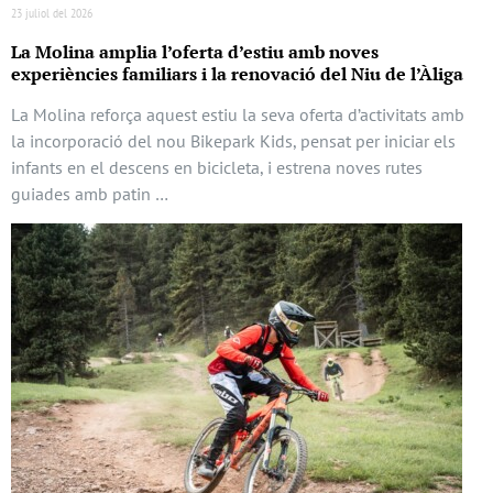
23 juliol del 2026
La Molina amplia l’oferta d’estiu amb noves
experiències familiars i la renovació del Niu de l’Àliga
La Molina reforça aquest estiu la seva oferta d’activitats amb
la incorporació del nou Bikepark Kids, pensat per iniciar els
infants en el descens en bicicleta, i estrena noves rutes
guiades amb patin …