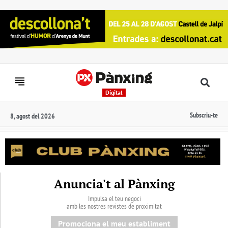
Digital
Subscriu-te
8, agost del 2026
Anuncia't al Pànxing
Impulsa el teu negoci
amb les nostres revistes de proximitat
Promociona el meu establiment