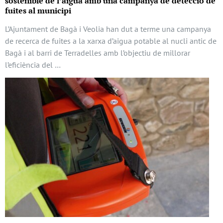
sostenible de l’aigua amb una campanya de detecció de
fuites al municipi
L’Ajuntament de Bagà i Veolia han dut a terme una campanya
de recerca de fuites a la xarxa d’aigua potable al nucli antic de
Bagà i al barri de Terradelles amb l’objectiu de millorar
l’eficiència del …