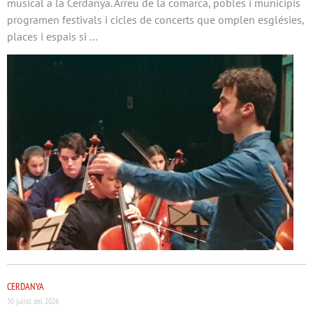
musical a la Cerdanya. Arreu de la comarca, pobles i municipis
programen festivals i cicles de concerts que omplen esglésies,
places i espais si …
CERDANYA
30 juliol del 2026