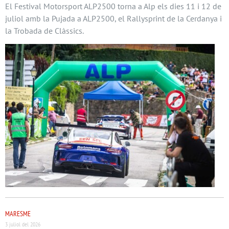
El Festival Motorsport ALP2500 torna a Alp els dies 11 i 12 de
juliol amb la Pujada a ALP2500, el Rallysprint de la Cerdanya i
la Trobada de Clàssics.
MARESME
3 juliol del 2026