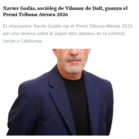
Xavier Godàs, sociòleg de Vilassar de Dalt, guanya el
Premi Tribuna Atenea 2026
El vilassarenc Xavier Godàs rep el Premi Tribuna Atenea 2026
per una recerca sobre el paper dels ateneus en la cohesió
social a Catalunya.