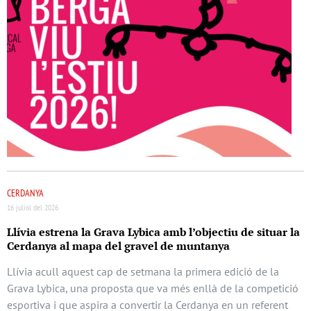
CERDANYA
16 juliol del 2026
Llívia estrena la Grava Lybica amb l’objectiu de situar la
Cerdanya al mapa del gravel de muntanya
Llívia acull aquest cap de setmana la primera edició de la
Grava Lybica, una proposta que va més enllà de la competició
esportiva i que aspira a convertir la Cerdanya en un referent