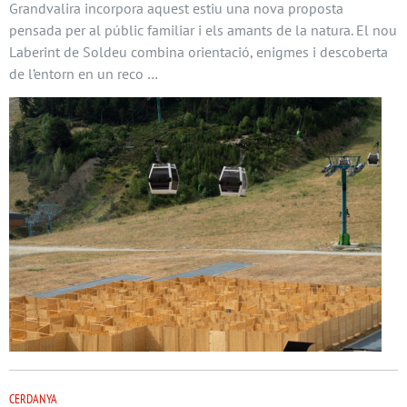
Grandvalira incorpora aquest estiu una nova proposta
pensada per al públic familiar i els amants de la natura. El nou
Laberint de Soldeu combina orientació, enigmes i descoberta
de l’entorn en un reco …
CERDANYA