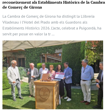
reconeixement als Establiments Històrics de la Cambra
de Comerç de Girona
La Cambra de Comerç de Girona ha distingit la Llibreria
Viladesau i l’Hotel del Prado amb els Guardons als
Establiments Històrics 2026. L’acte, celebrat a Puigcerdà, ha
servit per posar en valor la tr …