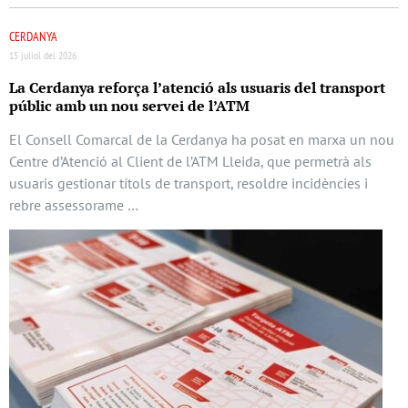
CERDANYA
15 juliol del 2026
La Cerdanya reforça l’atenció als usuaris del transport
públic amb un nou servei de l’ATM
El Consell Comarcal de la Cerdanya ha posat en marxa un nou
Centre d’Atenció al Client de l’ATM Lleida, que permetrà als
usuaris gestionar títols de transport, resoldre incidències i
rebre assessorame …