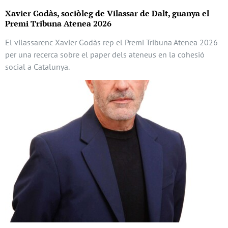
Xavier Godàs, sociòleg de Vilassar de Dalt, guanya el
Premi Tribuna Atenea 2026
El vilassarenc Xavier Godàs rep el Premi Tribuna Atenea 2026
per una recerca sobre el paper dels ateneus en la cohesió
social a Catalunya.