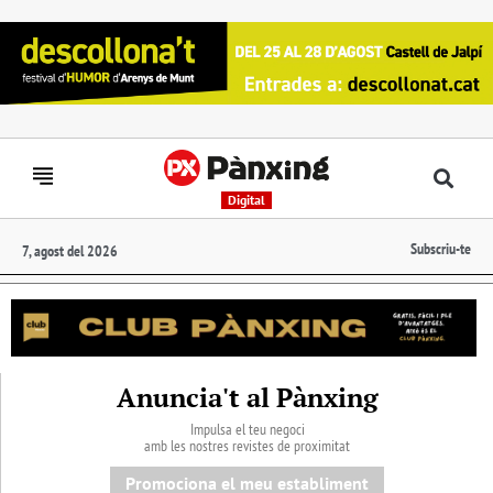
Digital
Subscriu-te
7, agost del 2026
Anuncia't al Pànxing
Impulsa el teu negoci
amb les nostres revistes de proximitat
Promociona el meu establiment