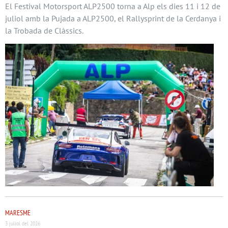
El Festival Motorsport ALP2500 torna a Alp els dies 11 i 12 de
juliol amb la Pujada a ALP2500, el Rallysprint de la Cerdanya i
la Trobada de Clàssics.
MARESME
3 juliol del 2026