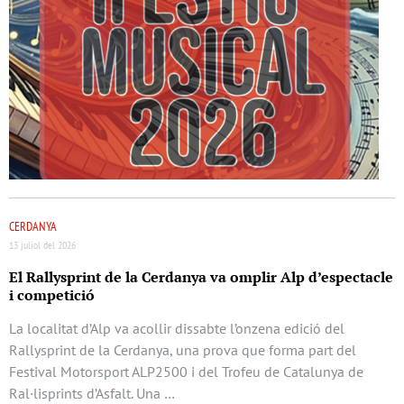
CERDANYA
13 juliol del 2026
El Rallysprint de la Cerdanya va omplir Alp d’espectacle
i competició
La localitat d’Alp va acollir dissabte l’onzena edició del
Rallysprint de la Cerdanya, una prova que forma part del
Festival Motorsport ALP2500 i del Trofeu de Catalunya de
Ral·lisprints d’Asfalt. Una …