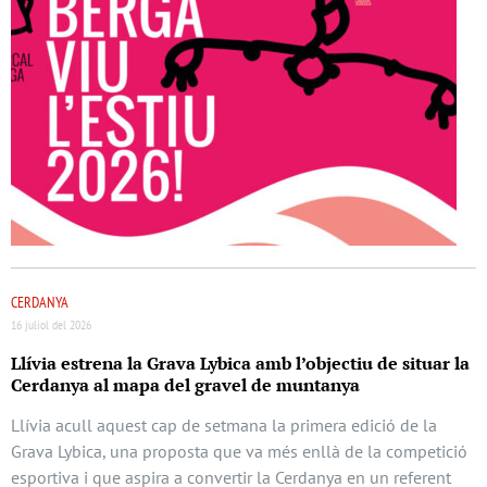
CERDANYA
16 juliol del 2026
Llívia estrena la Grava Lybica amb l’objectiu de situar la
Cerdanya al mapa del gravel de muntanya
Llívia acull aquest cap de setmana la primera edició de la
Grava Lybica, una proposta que va més enllà de la competició
esportiva i que aspira a convertir la Cerdanya en un referent