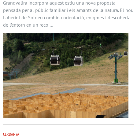
Grandvalira incorpora aquest estiu una nova proposta
pensada per al públic familiar i els amants de la natura. El nou
Laberint de Soldeu combina orientació, enigmes i descoberta
de l’entorn en un reco …
CERDANYA