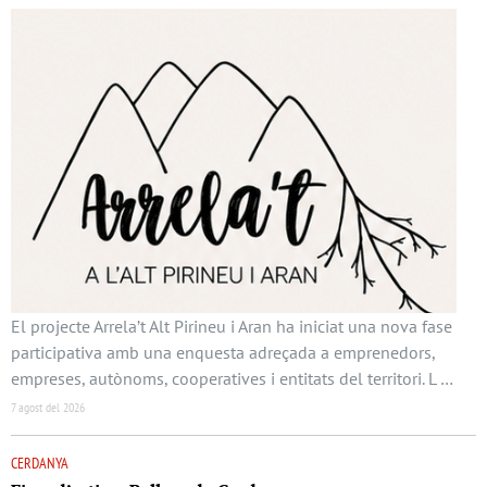
El projecte Arrela’t Alt Pirineu i Aran ha iniciat una nova fase
participativa amb una enquesta adreçada a emprenedors,
empreses, autònoms, cooperatives i entitats del territori. L …
7 agost del 2026
CERDANYA