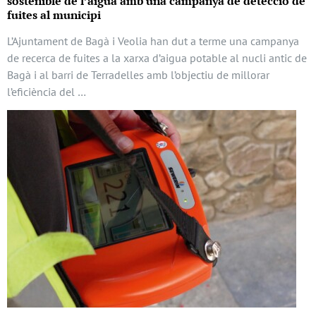
sostenible de l’aigua amb una campanya de detecció de
fuites al municipi
L’Ajuntament de Bagà i Veolia han dut a terme una campanya
de recerca de fuites a la xarxa d’aigua potable al nucli antic de
Bagà i al barri de Terradelles amb l’objectiu de millorar
l’eficiència del …