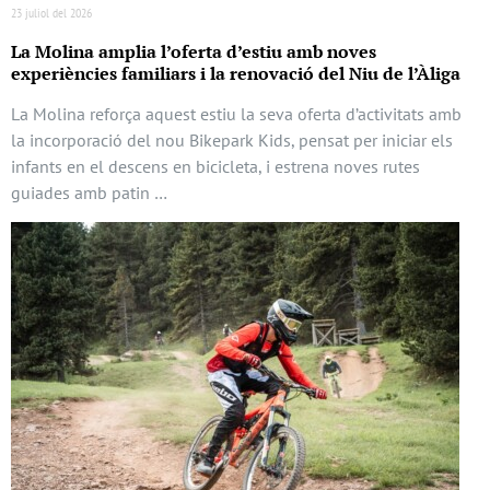
23 juliol del 2026
La Molina amplia l’oferta d’estiu amb noves
experiències familiars i la renovació del Niu de l’Àliga
La Molina reforça aquest estiu la seva oferta d’activitats amb
la incorporació del nou Bikepark Kids, pensat per iniciar els
infants en el descens en bicicleta, i estrena noves rutes
guiades amb patin …