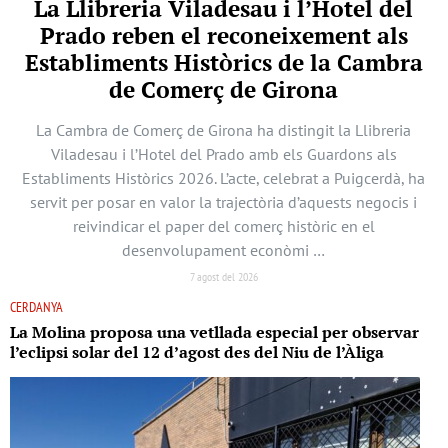
La Llibreria Viladesau i l’Hotel del
Prado reben el reconeixement als
Establiments Històrics de la Cambra
de Comerç de Girona
La Cambra de Comerç de Girona ha distingit la Llibreria
Viladesau i l’Hotel del Prado amb els Guardons als
Establiments Històrics 2026. L’acte, celebrat a Puigcerdà, ha
servit per posar en valor la trajectòria d’aquests negocis i
reivindicar el paper del comerç històric en el
desenvolupament econòmi …
7 agost del 2026
CERDANYA
La Molina proposa una vetllada especial per observar
l’eclipsi solar del 12 d’agost des del Niu de l’Àliga