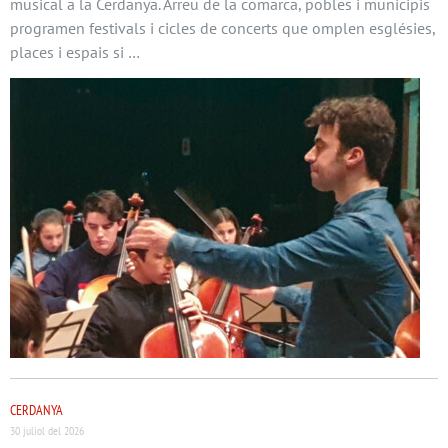
musical a la Cerdanya. Arreu de la comarca, pobles i municipis
programen festivals i cicles de concerts que omplen esglésies,
places i espais si …
CERDANYA
30 juliol del 2026