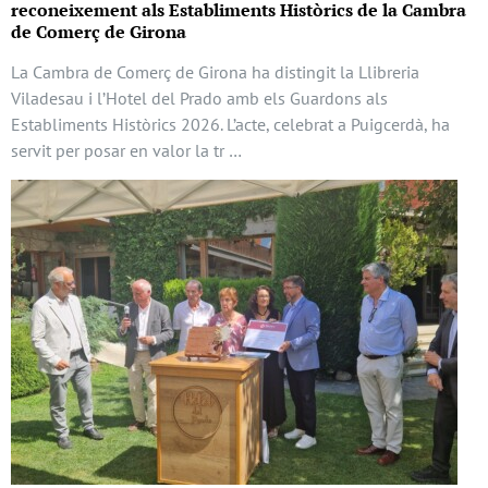
reconeixement als Establiments Històrics de la Cambra
de Comerç de Girona
La Cambra de Comerç de Girona ha distingit la Llibreria
Viladesau i l’Hotel del Prado amb els Guardons als
Establiments Històrics 2026. L’acte, celebrat a Puigcerdà, ha
servit per posar en valor la tr …