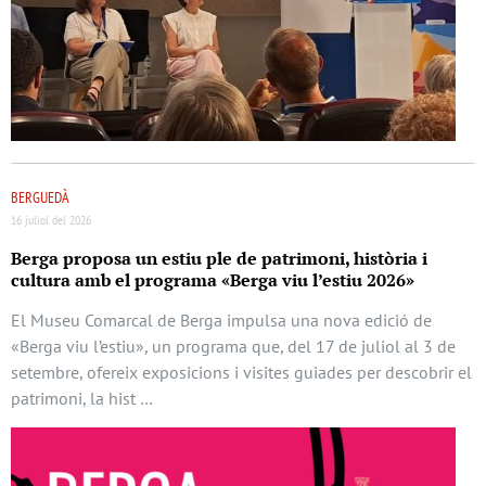
BERGUEDÀ
16 juliol del 2026
Berga proposa un estiu ple de patrimoni, història i
cultura amb el programa «Berga viu l’estiu 2026»
El Museu Comarcal de Berga impulsa una nova edició de
«Berga viu l’estiu», un programa que, del 17 de juliol al 3 de
setembre, ofereix exposicions i visites guiades per descobrir el
patrimoni, la hist …