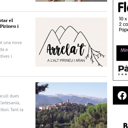
tar el
Pirineu i
ciat una nova
da a
ives i
acull dues
’artesania,
itori. Tant la