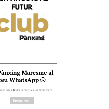
Pànxing Maresme al
teu WhatsApp
el primer a tindre la revista a les teves mans.
Envia-me'l