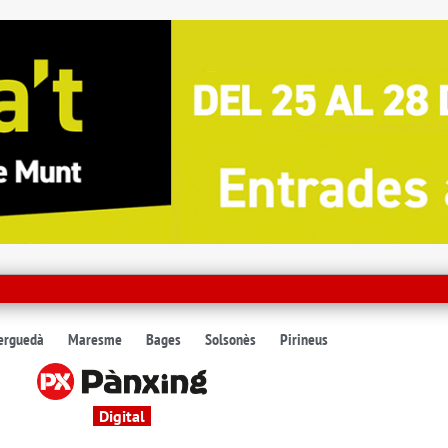
erguedà
Maresme
Bages
Solsonès
Pirineus
Digital