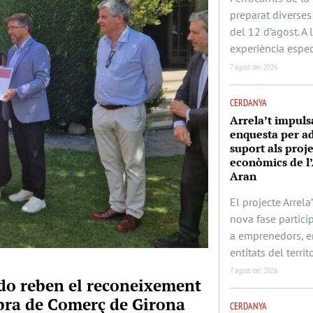
preparat diverses 
del 12 d’agost. A
experiència espec
7 agost del 2026
CERDANYA
Arrela’t impuls
enquesta per ad
suport als proj
econòmics de l’
Aran
El projecte Arrela’
nova fase partic
a emprenedors, e
entitats del territo
7 agost del 2026
rado reben el reconeixement
mbra de Comerç de Girona
CERDANYA