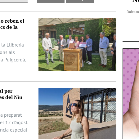
Subscriu
do reben el
cs de la
la Llibreria
dons als
 a Puigcerdà,
al per
es del Niu
ha preparat
del 12 d’agost.
ència especial