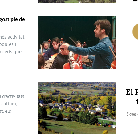
gost ple de
és activitat
pobles i
oncerts que
El 
 d’activitats
cultura,
t, els
Sigues 