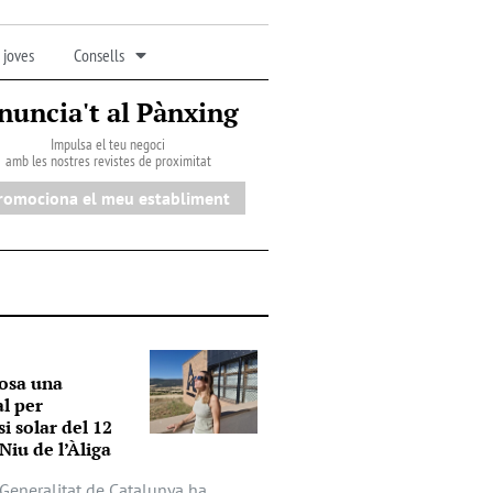
 joves
Consells
nuncia't al Pànxing
Impulsa el teu negoci
amb les nostres revistes de proximitat
romociona el meu establiment
osa una
al per
si solar del 12
Niu de l’Àliga
a Generalitat de Catalunya ha