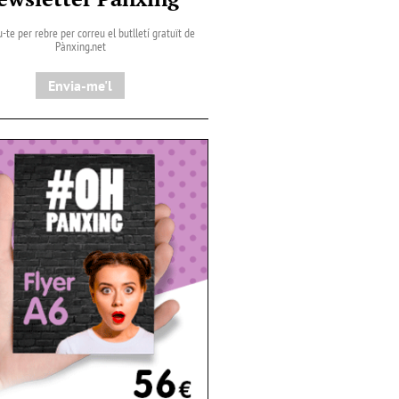
-te per rebre per correu el butlletí gratuït de
Pànxing.net​
Envia-me'l