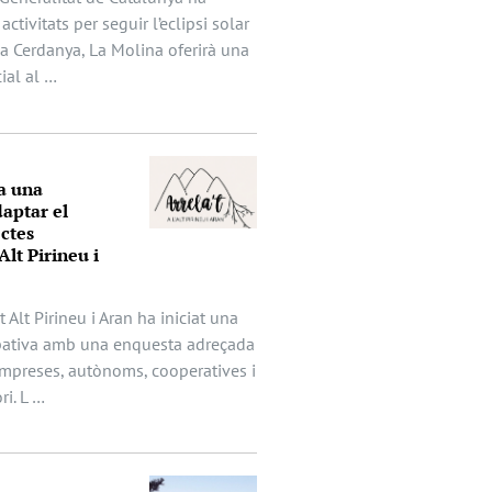
activitats per seguir l’eclipsi solar
 la Cerdanya, La Molina oferirà una
ial al …
a una
aptar el
ectes
Alt Pirineu i
t Alt Pirineu i Aran ha iniciat una
ipativa amb una enquesta adreçada
mpreses, autònoms, cooperatives i
ri. L …