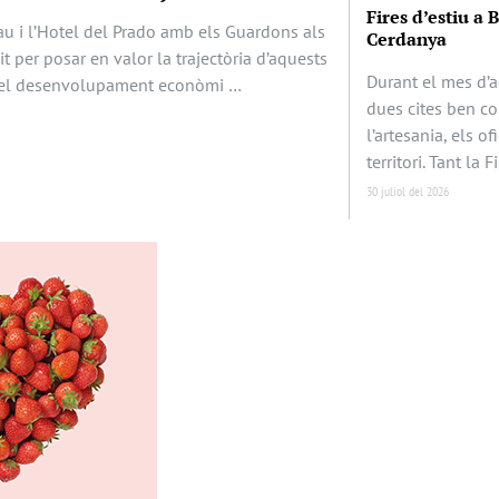
Fires d’estiu a 
au i l’Hotel del Prado amb els Guardons als
Cerdanya
it per posar en valor la trajectòria d’aquests
Durant el mes d’a
en el desenvolupament econòmi …
dues cites ben c
l’artesania, els of
territori. Tant la F
30 juliol del 2026