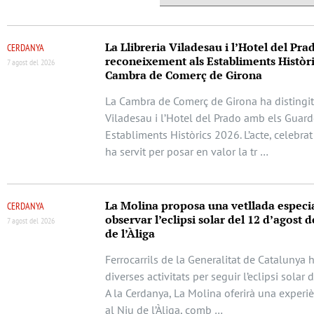
La Llibreria Viladesau i l’Hotel del Pra
CERDANYA
reconeixement als Establiments Històri
7 agost del 2026
Cambra de Comerç de Girona
La Cambra de Comerç de Girona ha distingit 
Viladesau i l’Hotel del Prado amb els Guar
Establiments Històrics 2026. L’acte, celebrat
ha servit per posar en valor la tr …
La Molina proposa una vetllada especi
CERDANYA
observar l’eclipsi solar del 12 d’agost d
7 agost del 2026
de l’Àliga
Ferrocarrils de la Generalitat de Catalunya 
diverses activitats per seguir l’eclipsi solar 
A la Cerdanya, La Molina oferirà una experi
al Niu de l’Àliga, comb …