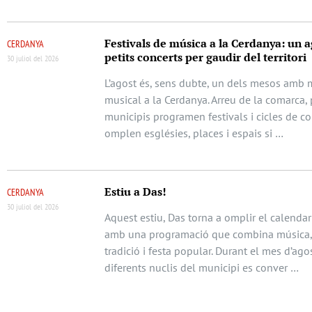
Festivals de música a la Cerdanya: un a
CERDANYA
petits concerts per gaudir del territori
30 juliol del 2026
L’agost és, sens dubte, un dels mesos amb m
musical a la Cerdanya. Arreu de la comarca, 
municipis programen festivals i cicles de c
omplen esglésies, places i espais si …
Estiu a Das!
CERDANYA
30 juliol del 2026
Aquest estiu, Das torna a omplir el calendari
amb una programació que combina música, 
tradició i festa popular. Durant el mes d’agos
diferents nuclis del municipi es conver …