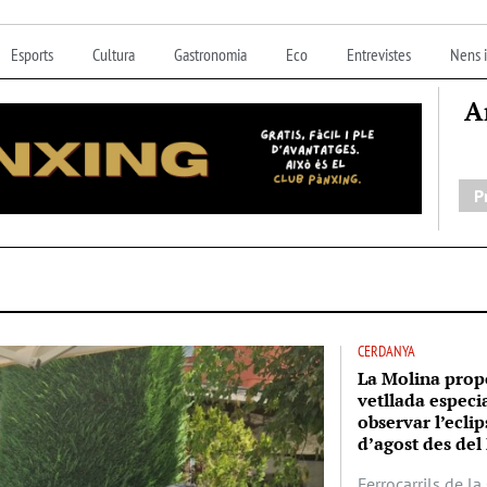
Esports
Cultura
Gastronomia
Eco
Entrevistes
Nens i
A
P
CERDANYA
La Molina prop
vetllada especi
observar l’eclip
d’agost des del 
Ferrocarrils de l