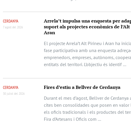
Arrela’t impulsa una enquesta per adap
CERDANYA
suport als projectes econòmics de l’Alt 
7 agost del 2026
Aran
El projecte Arrela’t Alt Pirineu i Aran ha ini
fase participativa amb una enquesta adreça
emprenedors, empreses, autònoms, cooperat
entitats del territori. L’objectiu és identif …
Fires d’estiu a Bellver de Cerdanya
CERDANYA
30 juliol del 2026
Durant el mes d’agost, Bellver de Cerdanya 
cites ben consolidades que posen en valor l
els oficis tradicionals i els productes del terr
Fira d’Artesans i Oficis com …