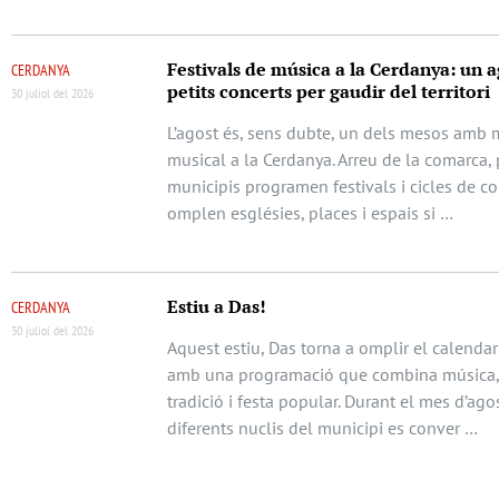
Festivals de música a la Cerdanya: un a
CERDANYA
petits concerts per gaudir del territori
30 juliol del 2026
L’agost és, sens dubte, un dels mesos amb m
musical a la Cerdanya. Arreu de la comarca, 
municipis programen festivals i cicles de c
omplen esglésies, places i espais si …
Estiu a Das!
CERDANYA
30 juliol del 2026
Aquest estiu, Das torna a omplir el calendari
amb una programació que combina música, 
tradició i festa popular. Durant el mes d’agos
diferents nuclis del municipi es conver …