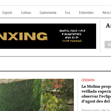
Esports
Cultura
Gastronomia
Eco
Entrevistes
Nens i
A
P
CERDANYA
La Molina prop
vetllada especi
observar l’eclip
d’agost des del 
Ferrocarrils de l