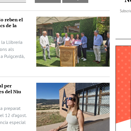
Subscriu
do reben el
cs de la
la Llibreria
dons als
 a Puigcerdà,
al per
es del Niu
ha preparat
del 12 d’agost.
ència especial