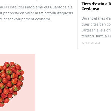
Fires d’estiu a 
au i l’Hotel del Prado amb els Guardons als
Cerdanya
it per posar en valor la trajectòria d’aquests
Durant el mes d’a
en el desenvolupament econòmi …
dues cites ben c
l’artesania, els of
territori. Tant la F
30 juliol del 2026