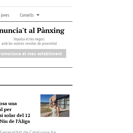
 joves
Consells
nuncia't al Pànxing
Impulsa el teu negoci
amb les nostres revistes de proximitat
romociona el meu establiment
osa una
al per
si solar del 12
Niu de l’Àliga
a Generalitat de Catalunya ha