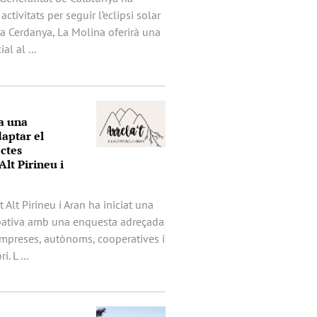
activitats per seguir l’eclipsi solar
 la Cerdanya, La Molina oferirà una
ial al …
a una
aptar el
ectes
Alt Pirineu i
t Alt Pirineu i Aran ha iniciat una
ipativa amb una enquesta adreçada
mpreses, autònoms, cooperatives i
ri. L …