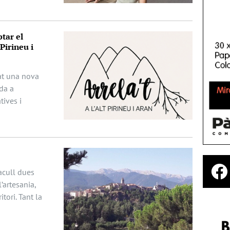
tar el
Pirineu i
ciat una nova
da a
ives i
acull dues
’artesania,
itori. Tant la