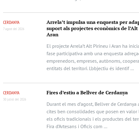
Arrela’t impulsa una enquesta per adap
CERDANYA
suport als projectes econòmics de l’Alt 
7 agost del 2026
Aran
El projecte Arrela’t Alt Pirineu i Aran ha ini
fase participativa amb una enquesta adreça
emprenedors, empreses, autònoms, cooperat
entitats del territori. L’objectiu és identif …
Fires d’estiu a Bellver de Cerdanya
CERDANYA
30 juliol del 2026
Durant el mes d’agost, Bellver de Cerdanya 
cites ben consolidades que posen en valor l
els oficis tradicionals i els productes del terr
Fira d’Artesans i Oficis com …