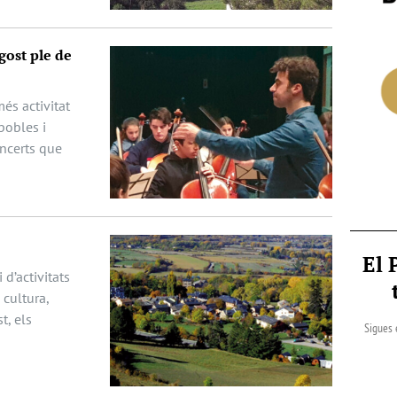
gost ple de
és activitat
pobles i
oncerts que
El 
 d’activitats
cultura,
t, els
Sigues 