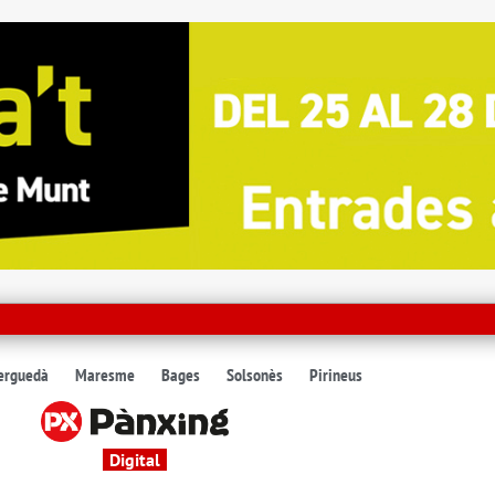
erguedà
Maresme
Bages
Solsonès
Pirineus
Digital