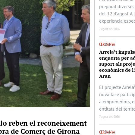
preparat diverses 
del 12 d’agost. A
experiència espec
7 agost del 2026
CERDANYA
Arrela’t impuls
enquesta per ad
suport als proj
econòmics de l’
Aran
El projecte Arrela’
nova fase partic
a emprenedors, e
entitats del territo
7 agost del 2026
rado reben el reconeixement
mbra de Comerç de Girona
CERDANYA