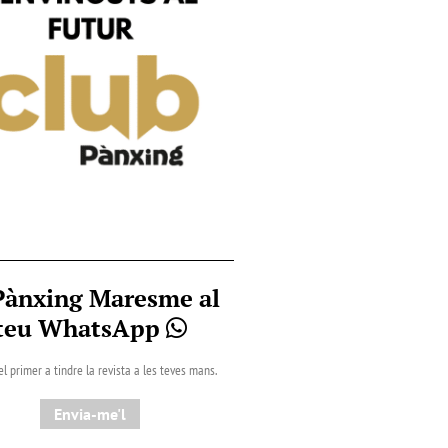
Pànxing Maresme al
teu WhatsApp
el primer a tindre la revista a les teves mans.
Envia-me'l