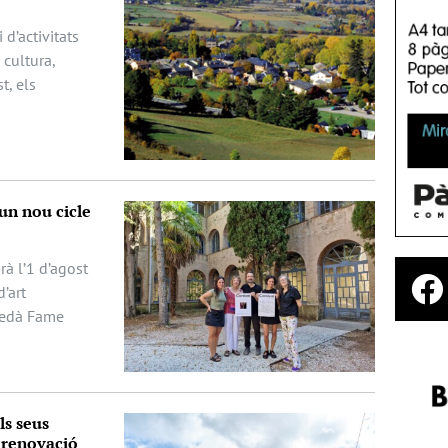
 d’activitats
cultura,
t, els
un nou cicle
rà l’1 d’agost
d’art
uedà Fame
…
ls seus
a renovació