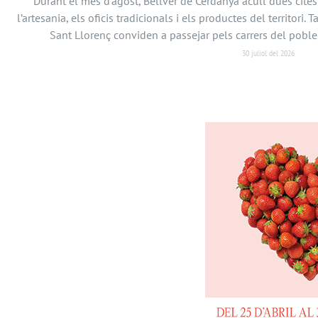
Durant el mes d’agost, Bellver de Cerdanya acull dues cit
l’artesania, els oficis tradicionals i els productes del territori. 
Sant Llorenç conviden a passejar pels carrers del poble
30 juliol del 2026