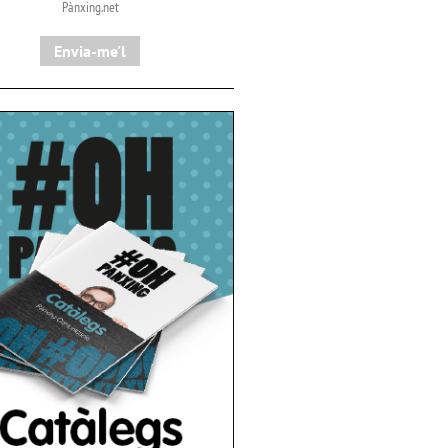
Pànxing.net​
Envia-me'l