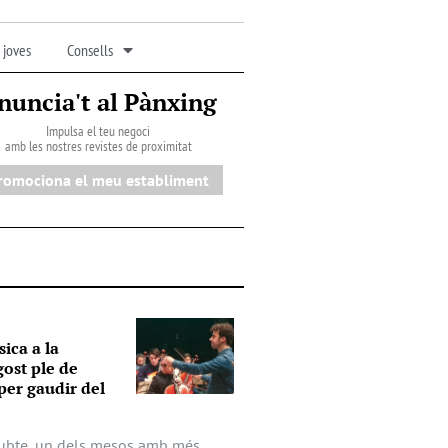
 joves
Consells
nuncia't al Pànxing
Impulsa el teu negoci
amb les nostres revistes de proximitat
romociona el meu establiment
ica a la
ost ple de
 per gaudir del
 dubte, un dels mesos amb més