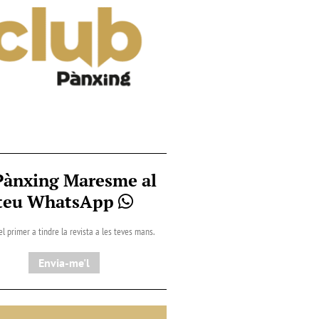
Pànxing Maresme al
teu WhatsApp
el primer a tindre la revista a les teves mans.
Envia-me'l