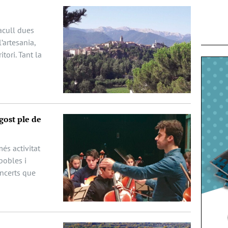
acull dues
’artesania,
itori. Tant la
gost ple de
és activitat
pobles i
oncerts que