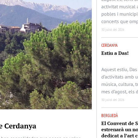
activitat musical 
pobles i municipi
concerts que omp
30 juliol del 2026
CERDANYA
Estiu a Das!
Aquest estiu, Das
d’activitats amb
música, cultura, t
mes d’agost, els 
30 juliol del 2026
BERGUEDÀ
El Convent de 
de Cerdanya
estrenarà un no
dedicat a l’art