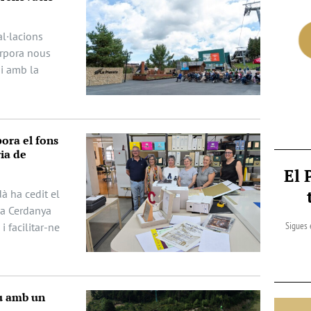
al·lacions
orpora nous
 i amb la
ora el fons
ia de
El 
à ha cedit el
la Cerdanya
Sigues 
i facilitar-ne
iu amb un