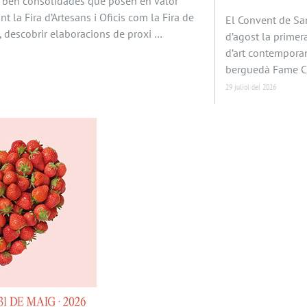
es ben consolidades que posen en valor
Tant la Fira d’Artesans i Oficis com la Fira de
El Convent de San
, descobrir elaboracions de proxi …
d’agost la primer
d’art contemporan
berguedà Fame Ch
29 juliol del 2026