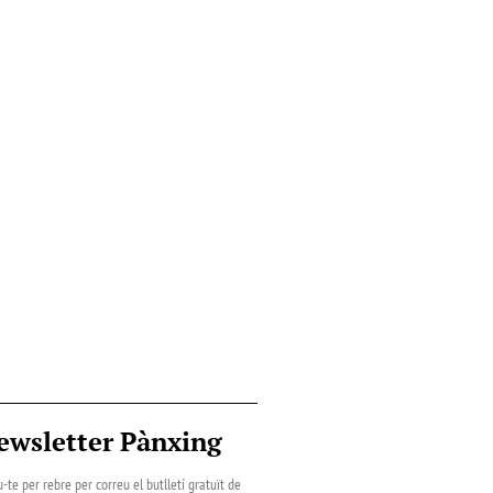
ewsletter Pànxing
-te per rebre per correu el butlletí gratuït de