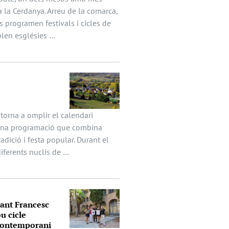
a la Cerdanya. Arreu de la comarca,
s programen festivals i cicles de
len esglésies …
 torna a omplir el calendari
 una programació que combina
radició i festa popular. Durant el
diferents nuclis de …
Sant Francesc
u cicle
 contemporani