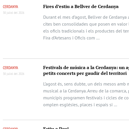
Fires d’estiu a Bellver de Cerdanya
CERDANYA
30 juliol del 2026
Durant el mes d’agost, Bellver de Cerdanya 
cites ben consolidades que posen en valor l
els oficis tradicionals i els productes del terr
Fira d’Artesans i Oficis com …
Festivals de música a la Cerdanya: un a
CERDANYA
petits concerts per gaudir del territori
30 juliol del 2026
L’agost és, sens dubte, un dels mesos amb m
musical a la Cerdanya. Arreu de la comarca, 
municipis programen festivals i cicles de c
omplen esglésies, places i espais si …
Estiu a Das!
CERDANYA