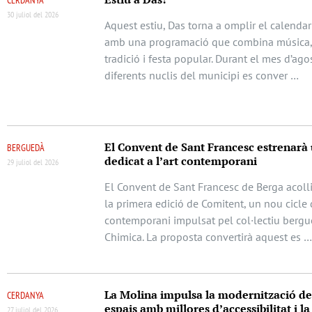
30 juliol del 2026
Aquest estiu, Das torna a omplir el calendari
amb una programació que combina música, 
tradició i festa popular. Durant el mes d’agos
diferents nuclis del municipi es conver …
El Convent de Sant Francesc estrenarà 
BERGUEDÀ
dedicat a l’art contemporani
29 juliol del 2026
El Convent de Sant Francesc de Berga acolli
la primera edició de Comitent, un nou cicle 
contemporani impulsat pel col·lectiu berg
Chimica. La proposta convertirà aquest es 
La Molina impulsa la modernització de
CERDANYA
espais amb millores d’accessibilitat i l
27 juliol del 2026