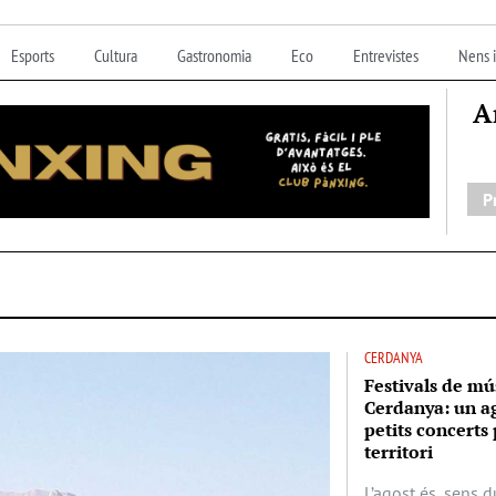
Esports
Cultura
Gastronomia
Eco
Entrevistes
Nens i
A
P
CERDANYA
Festivals de mús
Cerdanya: un ag
petits concerts
territori
L’agost és, sens