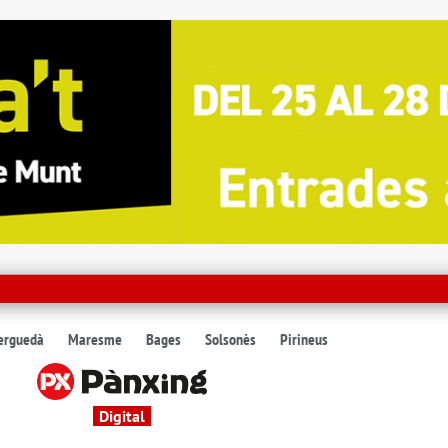
erguedà
Maresme
Bages
Solsonès
Pirineus
Digital