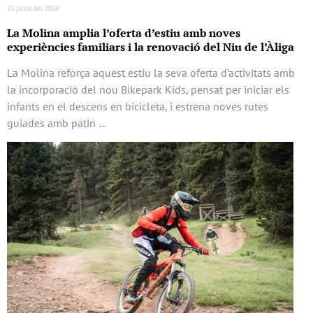
23 juliol del 2026
La Molina amplia l’oferta d’estiu amb noves
experiències familiars i la renovació del Niu de l’Àliga
La Molina reforça aquest estiu la seva oferta d’activitats amb
la incorporació del nou Bikepark Kids, pensat per iniciar els
infants en el descens en bicicleta, i estrena noves rutes
guiades amb patin …