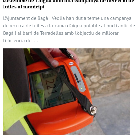
sostenible de l’aigua amb una campanya de detecció de
fuites al municipi
L’Ajuntament de Bagà i Veolia han dut a terme una campanya
de recerca de fuites a la xarxa d’aigua potable al nucli antic de
Bagà i al barri de Terradelles amb l’objectiu de millorar
l’eficiència del …