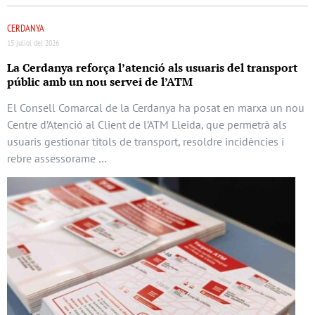
CERDANYA
15 juliol del 2026
La Cerdanya reforça l’atenció als usuaris del transport
públic amb un nou servei de l’ATM
El Consell Comarcal de la Cerdanya ha posat en marxa un nou
Centre d’Atenció al Client de l’ATM Lleida, que permetrà als
usuaris gestionar títols de transport, resoldre incidències i
rebre assessorame …