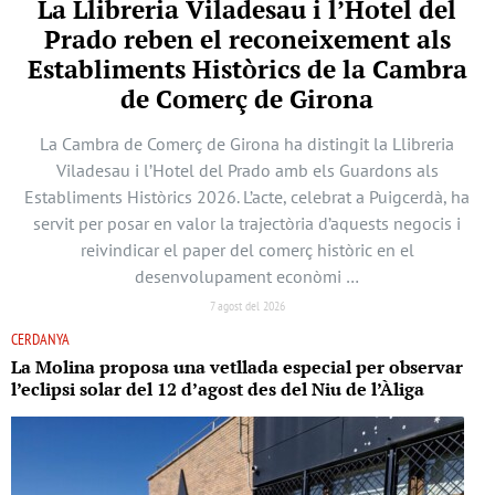
La Llibreria Viladesau i l’Hotel del
Prado reben el reconeixement als
Establiments Històrics de la Cambra
de Comerç de Girona
La Cambra de Comerç de Girona ha distingit la Llibreria
Viladesau i l’Hotel del Prado amb els Guardons als
Establiments Històrics 2026. L’acte, celebrat a Puigcerdà, ha
servit per posar en valor la trajectòria d’aquests negocis i
reivindicar el paper del comerç històric en el
desenvolupament econòmi …
7 agost del 2026
CERDANYA
La Molina proposa una vetllada especial per observar
l’eclipsi solar del 12 d’agost des del Niu de l’Àliga