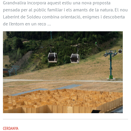
Grandvalira incorpora aquest estiu una nova proposta
pensada per al públic familiar i els amants de la natura. El nou
Laberint de Soldeu combina orientació, enigmes i descoberta
de l’entorn en un reco …
CERDANYA