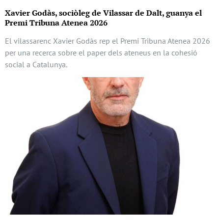
Xavier Godàs, sociòleg de Vilassar de Dalt, guanya el
Premi Tribuna Atenea 2026
El vilassarenc Xavier Godàs rep el Premi Tribuna Atenea 2026
per una recerca sobre el paper dels ateneus en la cohesió
social a Catalunya.