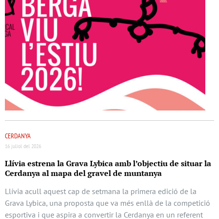
CERDANYA
16 juliol del 2026
Llívia estrena la Grava Lybica amb l’objectiu de situar la
Cerdanya al mapa del gravel de muntanya
Llívia acull aquest cap de setmana la primera edició de la
Grava Lybica, una proposta que va més enllà de la competició
esportiva i que aspira a convertir la Cerdanya en un referent