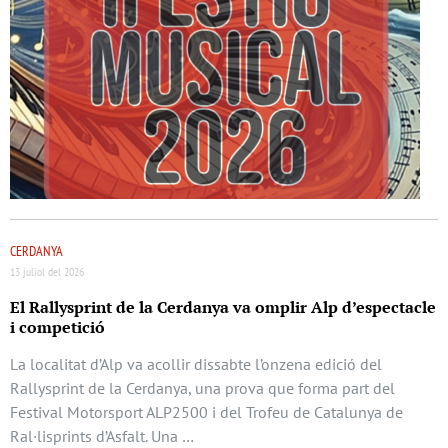
CERDANYA
13 juliol del 2026
El Rallysprint de la Cerdanya va omplir Alp d’espectacle
i competició
La localitat d’Alp va acollir dissabte l’onzena edició del
Rallysprint de la Cerdanya, una prova que forma part del
Festival Motorsport ALP2500 i del Trofeu de Catalunya de
Ral·lisprints d’Asfalt. Una …