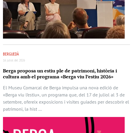
BERGUEDÀ
16 juliol del 2026
Berga proposa un estiu ple de patrimoni, història i
cultura amb el programa «Berga viu l’estiu 2026»
El Museu Comarcal de Berga impulsa una nova edició de
«Berga viu l’estiu», un programa que, del 17 de juliol al 3 de
setembre, ofereix exposicions i visites guiades per descobrir el
patrimoni, la hist …