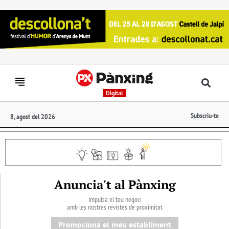
Digital
Subscriu-te
8, agost del 2026
Anuncia't al Pànxing
Impulsa el teu negoci
amb les nostres revistes de proximitat
Promociona el meu establiment