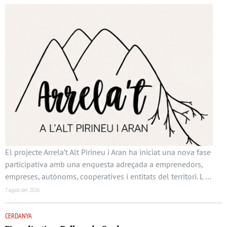
El projecte Arrela’t Alt Pirineu i Aran ha iniciat una nova fase
participativa amb una enquesta adreçada a emprenedors,
empreses, autònoms, cooperatives i entitats del territori. L …
7 agost del 2026
CERDANYA