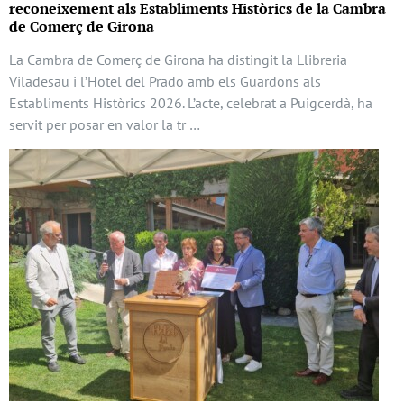
reconeixement als Establiments Històrics de la Cambra
de Comerç de Girona
La Cambra de Comerç de Girona ha distingit la Llibreria
Viladesau i l’Hotel del Prado amb els Guardons als
Establiments Històrics 2026. L’acte, celebrat a Puigcerdà, ha
servit per posar en valor la tr …