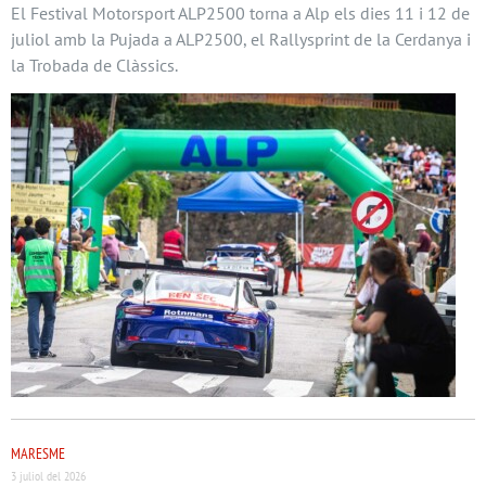
El Festival Motorsport ALP2500 torna a Alp els dies 11 i 12 de
juliol amb la Pujada a ALP2500, el Rallysprint de la Cerdanya i
la Trobada de Clàssics.
MARESME
3 juliol del 2026