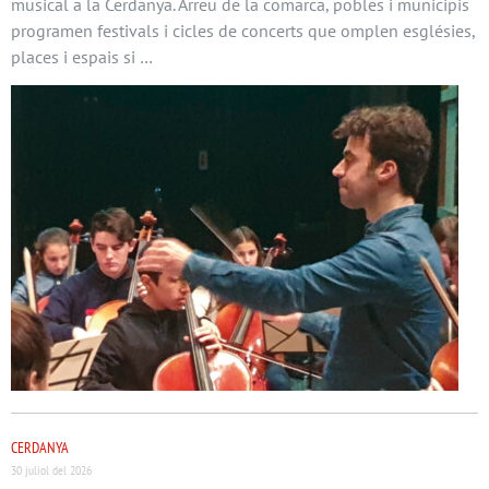
musical a la Cerdanya. Arreu de la comarca, pobles i municipis
programen festivals i cicles de concerts que omplen esglésies,
places i espais si …
CERDANYA
30 juliol del 2026