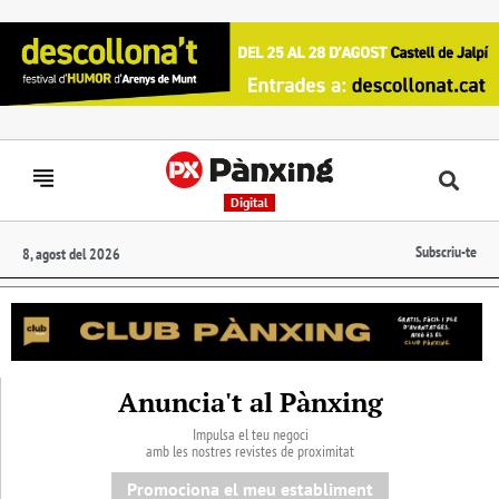
Digital
Subscriu-te
8, agost del 2026
Anuncia't al Pànxing
Impulsa el teu negoci
amb les nostres revistes de proximitat
Promociona el meu establiment