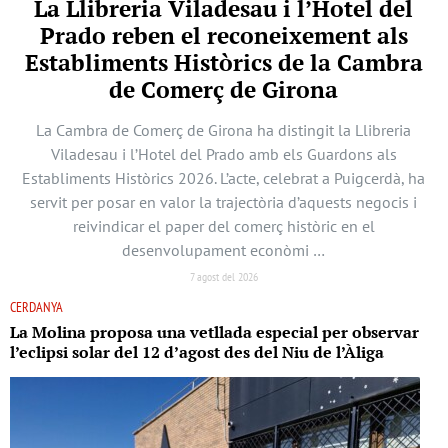
La Llibreria Viladesau i l’Hotel del
Prado reben el reconeixement als
Establiments Històrics de la Cambra
de Comerç de Girona
La Cambra de Comerç de Girona ha distingit la Llibreria
Viladesau i l’Hotel del Prado amb els Guardons als
Establiments Històrics 2026. L’acte, celebrat a Puigcerdà, ha
servit per posar en valor la trajectòria d’aquests negocis i
reivindicar el paper del comerç històric en el
desenvolupament econòmi …
7 agost del 2026
CERDANYA
La Molina proposa una vetllada especial per observar
l’eclipsi solar del 12 d’agost des del Niu de l’Àliga