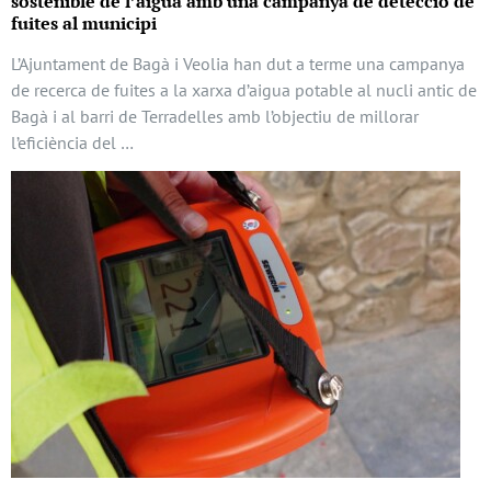
sostenible de l’aigua amb una campanya de detecció de
fuites al municipi
L’Ajuntament de Bagà i Veolia han dut a terme una campanya
de recerca de fuites a la xarxa d’aigua potable al nucli antic de
Bagà i al barri de Terradelles amb l’objectiu de millorar
l’eficiència del …