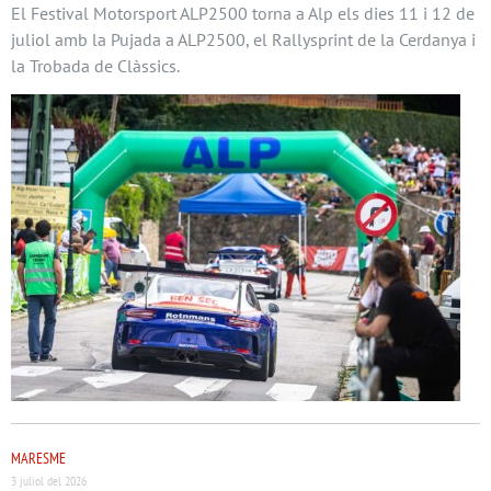
El Festival Motorsport ALP2500 torna a Alp els dies 11 i 12 de
juliol amb la Pujada a ALP2500, el Rallysprint de la Cerdanya i
la Trobada de Clàssics.
MARESME
3 juliol del 2026