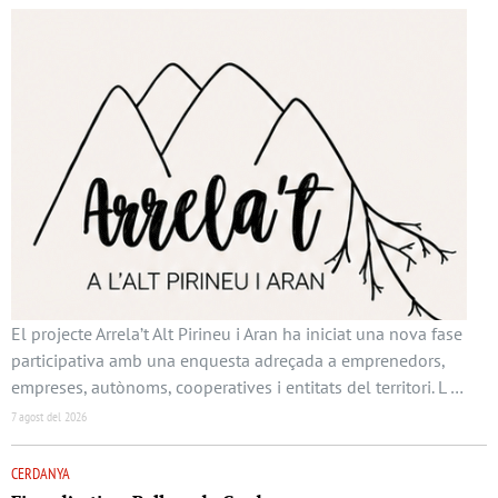
El projecte Arrela’t Alt Pirineu i Aran ha iniciat una nova fase
participativa amb una enquesta adreçada a emprenedors,
empreses, autònoms, cooperatives i entitats del territori. L …
7 agost del 2026
CERDANYA