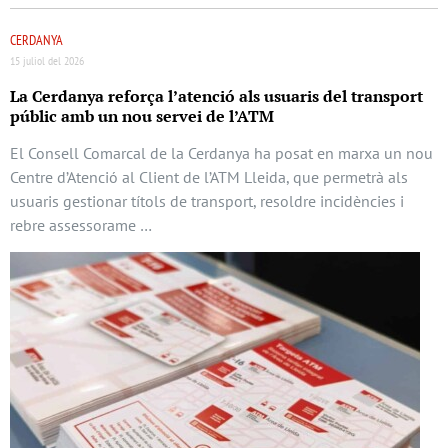
CERDANYA
15 juliol del 2026
La Cerdanya reforça l’atenció als usuaris del transport
públic amb un nou servei de l’ATM
El Consell Comarcal de la Cerdanya ha posat en marxa un nou
Centre d’Atenció al Client de l’ATM Lleida, que permetrà als
usuaris gestionar títols de transport, resoldre incidències i
rebre assessorame …