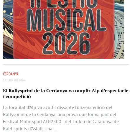
CERDANYA
13 juliol del 2026
El Rallysprint de la Cerdanya va omplir Alp d’espectacle
i competició
La localitat d’Alp va acollir dissabte l’onzena edició del
Rallysprint de la Cerdanya, una prova que forma part del
Festival Motorsport ALP2500 i del Trofeu de Catalunya de
Ral·lisprints d’Asfalt. Una …