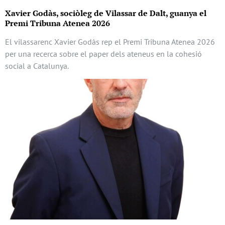
Xavier Godàs, sociòleg de Vilassar de Dalt, guanya el
Premi Tribuna Atenea 2026
El vilassarenc Xavier Godàs rep el Premi Tribuna Atenea 2026
per una recerca sobre el paper dels ateneus en la cohesió
social a Catalunya.