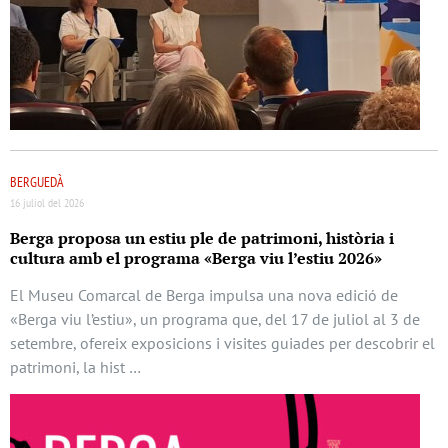
BERGUEDÀ
16 juliol del 2026
Berga proposa un estiu ple de patrimoni, història i
cultura amb el programa «Berga viu l’estiu 2026»
El Museu Comarcal de Berga impulsa una nova edició de
«Berga viu l’estiu», un programa que, del 17 de juliol al 3 de
setembre, ofereix exposicions i visites guiades per descobrir el
patrimoni, la hist …