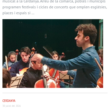
musical a la Cerdanya. Arreu de la comarca, pobles i municipis
programen festivals i cicles de concerts que omplen esglésies,
places i espais si …
CERDANYA
30 juliol del 2026