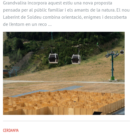
Grandvalira incorpora aquest estiu una nova proposta
pensada per al públic familiar i els amants de la natura. El nou
Laberint de Soldeu combina orientació, enigmes i descoberta
de l’entorn en un reco …
CERDANYA