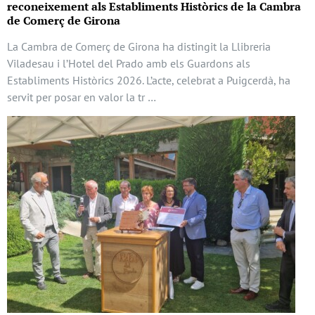
reconeixement als Establiments Històrics de la Cambra
de Comerç de Girona
La Cambra de Comerç de Girona ha distingit la Llibreria
Viladesau i l’Hotel del Prado amb els Guardons als
Establiments Històrics 2026. L’acte, celebrat a Puigcerdà, ha
servit per posar en valor la tr …