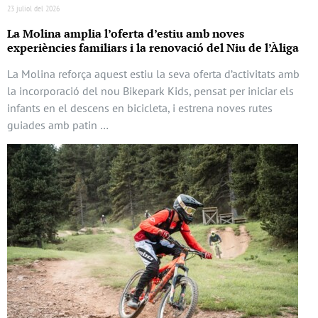
23 juliol del 2026
La Molina amplia l’oferta d’estiu amb noves
experiències familiars i la renovació del Niu de l’Àliga
La Molina reforça aquest estiu la seva oferta d’activitats amb
la incorporació del nou Bikepark Kids, pensat per iniciar els
infants en el descens en bicicleta, i estrena noves rutes
guiades amb patin …