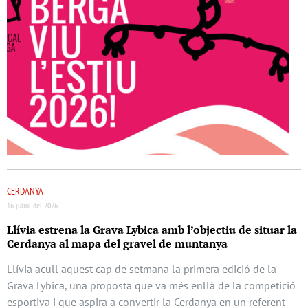
CERDANYA
16 juliol del 2026
Llívia estrena la Grava Lybica amb l’objectiu de situar la
Cerdanya al mapa del gravel de muntanya
Llívia acull aquest cap de setmana la primera edició de la
Grava Lybica, una proposta que va més enllà de la competició
esportiva i que aspira a convertir la Cerdanya en un referent