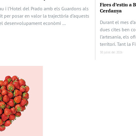
Fires d’estiu a 
au i l’Hotel del Prado amb els Guardons als
Cerdanya
it per posar en valor la trajectòria d’aquests
Durant el mes d’a
en el desenvolupament econòmi …
dues cites ben c
l’artesania, els of
territori. Tant la F
30 juliol del 2026