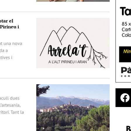
tar el
Pirineu i
ciat una nova
da a
ives i
acull dues
’artesania,
itori. Tant la