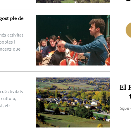
gost ple de
és activitat
pobles i
oncerts que
El 
 d’activitats
cultura,
t, els
Sigues 