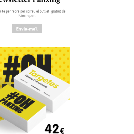
-te per rebre per correu el butlletí gratuït de
Pànxing.net​
Envia-me'l