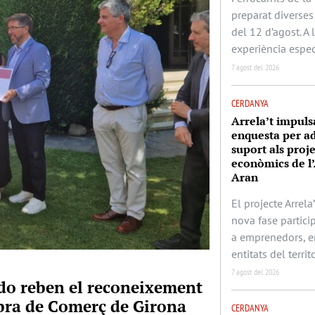
preparat diverses 
del 12 d’agost. A
experiència espec
7 agost del 2026
CERDANYA
Arrela’t impuls
enquesta per ad
suport als proj
econòmics de l’
Aran
El projecte Arrela’
nova fase partic
a emprenedors, e
entitats del territo
7 agost del 2026
rado reben el reconeixement
mbra de Comerç de Girona
CERDANYA