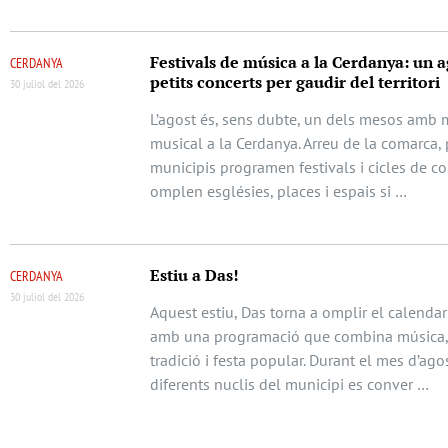
Festivals de música a la Cerdanya: un a
CERDANYA
petits concerts per gaudir del territori
30 juliol del 2026
L’agost és, sens dubte, un dels mesos amb m
musical a la Cerdanya. Arreu de la comarca, 
municipis programen festivals i cicles de c
omplen esglésies, places i espais si …
Estiu a Das!
CERDANYA
30 juliol del 2026
Aquest estiu, Das torna a omplir el calendari
amb una programació que combina música, 
tradició i festa popular. Durant el mes d’agos
diferents nuclis del municipi es conver …