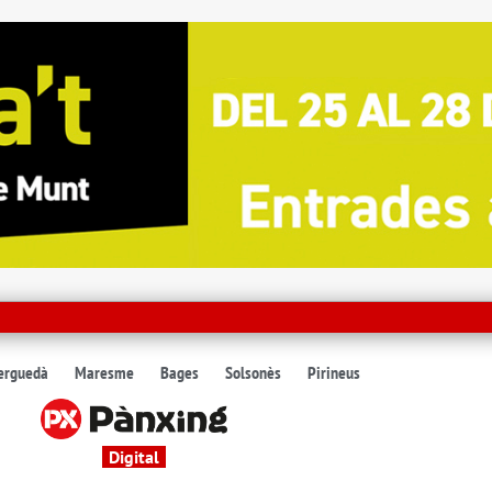
erguedà
Maresme
Bages
Solsonès
Pirineus
Digital