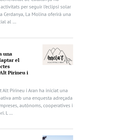
activitats per seguir l’eclipsi solar
 la Cerdanya, La Molina oferirà una
ial al …
a una
aptar el
ectes
Alt Pirineu i
t Alt Pirineu i Aran ha iniciat una
ipativa amb una enquesta adreçada
mpreses, autònoms, cooperatives i
ri. L …