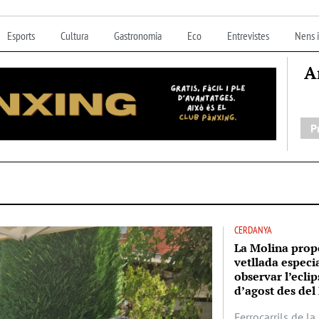
Esports
Cultura
Gastronomia
Eco
Entrevistes
Nens i
A
P
CERDANYA
La Molina prop
vetllada especi
observar l’eclip
d’agost des del 
Ferrocarrils de l