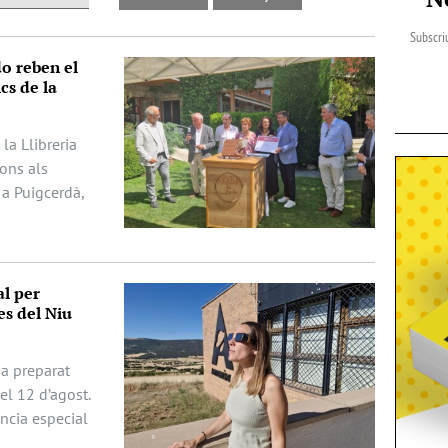
Subscriu
do reben el
cs de la
la Llibreria
dons als
 a Puigcerdà,
al per
es del Niu
ha preparat
del 12 d’agost.
ència especial