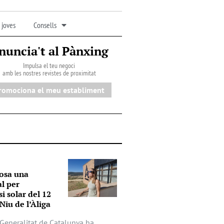
 joves
Consells
nuncia't al Pànxing
Impulsa el teu negoci
amb les nostres revistes de proximitat
romociona el meu establiment
osa una
al per
si solar del 12
Niu de l’Àliga
a Generalitat de Catalunya ha