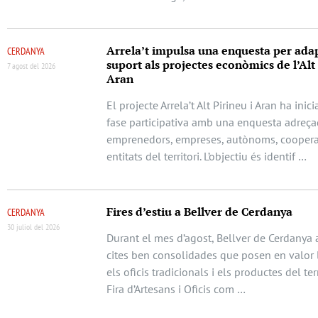
Arrela’t impulsa una enquesta per adap
CERDANYA
suport als projectes econòmics de l’Alt 
7 agost del 2026
Aran
El projecte Arrela’t Alt Pirineu i Aran ha ini
fase participativa amb una enquesta adreça
emprenedors, empreses, autònoms, cooperat
entitats del territori. L’objectiu és identif …
Fires d’estiu a Bellver de Cerdanya
CERDANYA
30 juliol del 2026
Durant el mes d’agost, Bellver de Cerdanya 
cites ben consolidades que posen en valor l
els oficis tradicionals i els productes del terr
Fira d’Artesans i Oficis com …