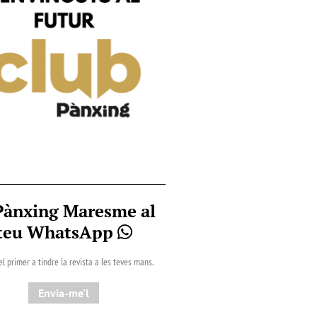
Pànxing Maresme al
teu WhatsApp
el primer a tindre la revista a les teves mans.
Envia-me'l