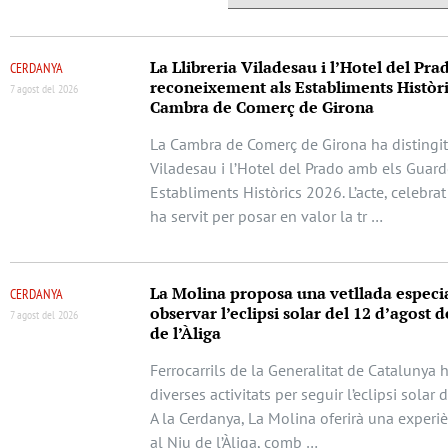
La Llibreria Viladesau i l’Hotel del Pra
CERDANYA
reconeixement als Establiments Històri
7 agost del 2026
Cambra de Comerç de Girona
La Cambra de Comerç de Girona ha distingit 
Viladesau i l’Hotel del Prado amb els Guar
Establiments Històrics 2026. L’acte, celebrat
ha servit per posar en valor la tr …
La Molina proposa una vetllada especi
CERDANYA
observar l’eclipsi solar del 12 d’agost d
7 agost del 2026
de l’Àliga
Ferrocarrils de la Generalitat de Catalunya 
diverses activitats per seguir l’eclipsi solar 
A la Cerdanya, La Molina oferirà una experi
al Niu de l’Àliga, comb …