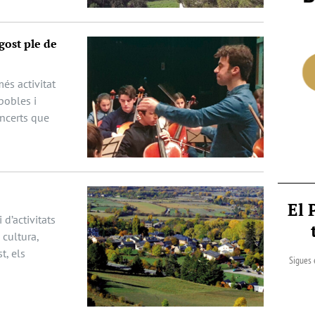
gost ple de
és activitat
pobles i
oncerts que
El 
 d’activitats
cultura,
t, els
Sigues 