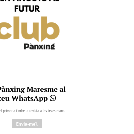
Pànxing Maresme al
teu WhatsApp
el primer a tindre la revista a les teves mans.
Envia-me'l