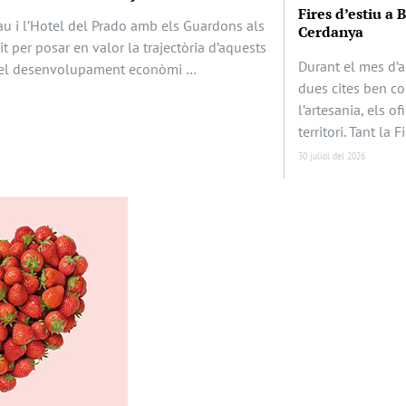
Fires d’estiu a 
au i l’Hotel del Prado amb els Guardons als
Cerdanya
it per posar en valor la trajectòria d’aquests
Durant el mes d’a
en el desenvolupament econòmi …
dues cites ben c
l’artesania, els of
territori. Tant la F
30 juliol del 2026