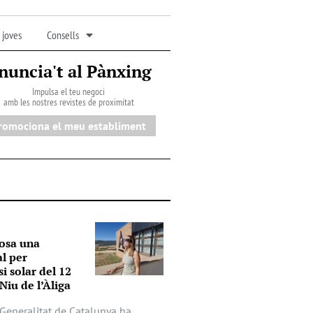
 joves
Consells
nuncia't al Pànxing
Impulsa el teu negoci
amb les nostres revistes de proximitat
romociona el meu establiment
osa una
al per
si solar del 12
Niu de l’Àliga
a Generalitat de Catalunya ha