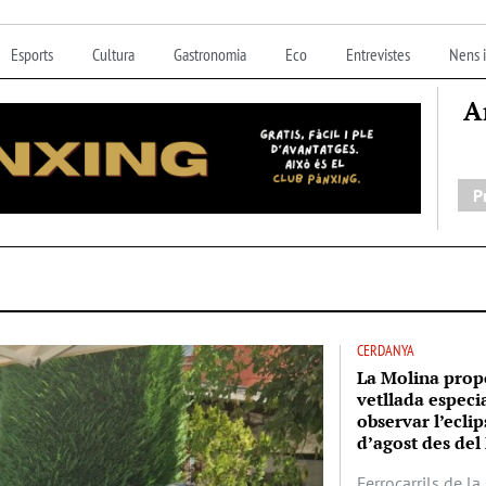
Esports
Cultura
Gastronomia
Eco
Entrevistes
Nens i
A
P
CERDANYA
La Molina prop
vetllada especi
observar l’eclip
d’agost des del 
Ferrocarrils de l