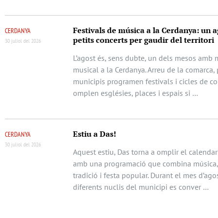
Festivals de música a la Cerdanya: un a
CERDANYA
petits concerts per gaudir del territori
30 juliol del 2026
L’agost és, sens dubte, un dels mesos amb m
musical a la Cerdanya. Arreu de la comarca, 
municipis programen festivals i cicles de c
omplen esglésies, places i espais si …
Estiu a Das!
CERDANYA
30 juliol del 2026
Aquest estiu, Das torna a omplir el calendari
amb una programació que combina música, 
tradició i festa popular. Durant el mes d’agos
diferents nuclis del municipi es conver …