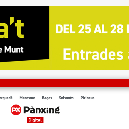
erguedà
Maresme
Bages
Solsonès
Pirineus
Digital