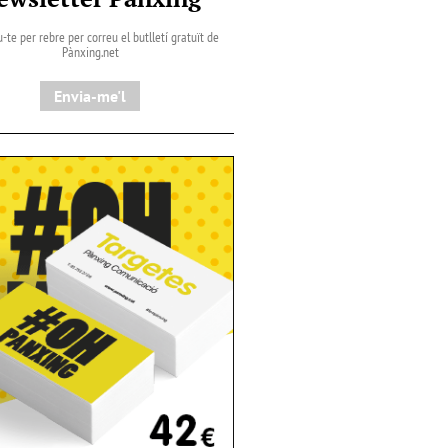
-te per rebre per correu el butlletí gratuït de
Pànxing.net​
Envia-me'l