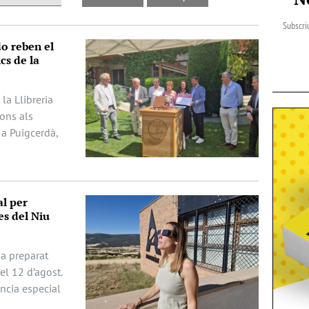
Subscriu
do reben el
cs de la
la Llibreria
dons als
 a Puigcerdà,
al per
es del Niu
ha preparat
del 12 d’agost.
ència especial