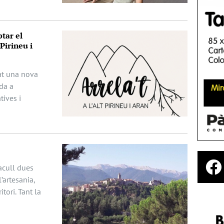
tar el
Pirineu i
ciat una nova
da a
ives i
acull dues
’artesania,
itori. Tant la