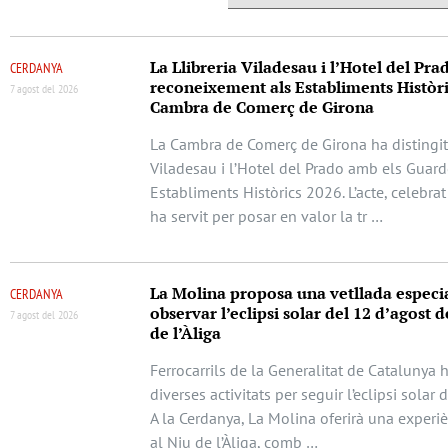
La Llibreria Viladesau i l’Hotel del Pra
CERDANYA
reconeixement als Establiments Històri
7 agost del 2026
Cambra de Comerç de Girona
La Cambra de Comerç de Girona ha distingit 
Viladesau i l’Hotel del Prado amb els Guar
Establiments Històrics 2026. L’acte, celebrat
ha servit per posar en valor la tr …
La Molina proposa una vetllada especi
CERDANYA
observar l’eclipsi solar del 12 d’agost d
7 agost del 2026
de l’Àliga
Ferrocarrils de la Generalitat de Catalunya 
diverses activitats per seguir l’eclipsi solar 
A la Cerdanya, La Molina oferirà una experi
al Niu de l’Àliga, comb …