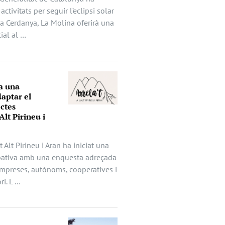
activitats per seguir l’eclipsi solar
 la Cerdanya, La Molina oferirà una
ial al …
a una
aptar el
ectes
Alt Pirineu i
t Alt Pirineu i Aran ha iniciat una
ipativa amb una enquesta adreçada
mpreses, autònoms, cooperatives i
ri. L …