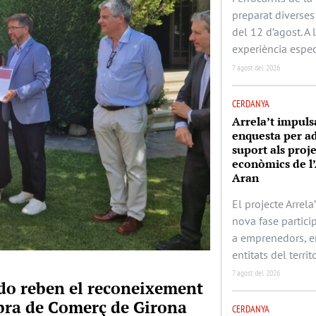
preparat diverses 
del 12 d’agost. A
experiència espec
7 agost del 2026
CERDANYA
Arrela’t impuls
enquesta per ad
suport als proj
econòmics de l’
Aran
El projecte Arrela’
nova fase partic
a emprenedors, e
entitats del territo
7 agost del 2026
rado reben el reconeixement
mbra de Comerç de Girona
CERDANYA