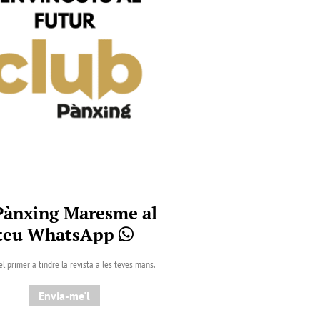
Pànxing Maresme al
teu WhatsApp
el primer a tindre la revista a les teves mans.
Envia-me'l