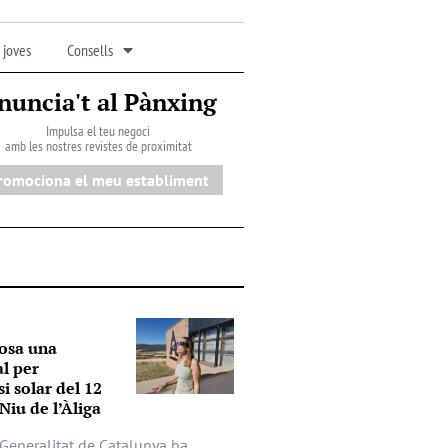
 joves
Consells
nuncia't al Pànxing
Impulsa el teu negoci
amb les nostres revistes de proximitat
romociona el meu establiment
osa una
al per
si solar del 12
Niu de l’Àliga
a Generalitat de Catalunya ha