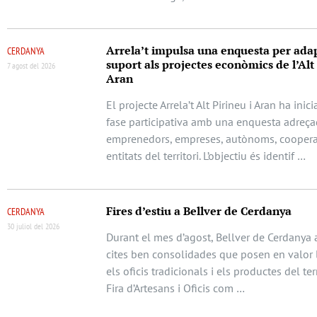
Arrela’t impulsa una enquesta per adap
CERDANYA
suport als projectes econòmics de l’Alt 
7 agost del 2026
Aran
El projecte Arrela’t Alt Pirineu i Aran ha ini
fase participativa amb una enquesta adreça
emprenedors, empreses, autònoms, cooperat
entitats del territori. L’objectiu és identif …
Fires d’estiu a Bellver de Cerdanya
CERDANYA
30 juliol del 2026
Durant el mes d’agost, Bellver de Cerdanya 
cites ben consolidades que posen en valor l
els oficis tradicionals i els productes del terr
Fira d’Artesans i Oficis com …