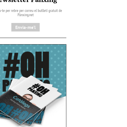
-te per rebre per correu el butlletí gratuït de
Pànxing.net​
Envia-me'l