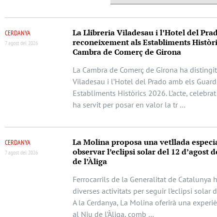
La Llibreria Viladesau i l’Hotel del Pra
CERDANYA
reconeixement als Establiments Històri
7 agost del 2026
Cambra de Comerç de Girona
La Cambra de Comerç de Girona ha distingit 
Viladesau i l’Hotel del Prado amb els Guar
Establiments Històrics 2026. L’acte, celebrat
ha servit per posar en valor la tr …
La Molina proposa una vetllada especi
CERDANYA
observar l’eclipsi solar del 12 d’agost d
7 agost del 2026
de l’Àliga
Ferrocarrils de la Generalitat de Catalunya 
diverses activitats per seguir l’eclipsi solar 
A la Cerdanya, La Molina oferirà una experi
al Niu de l’Àliga, comb …