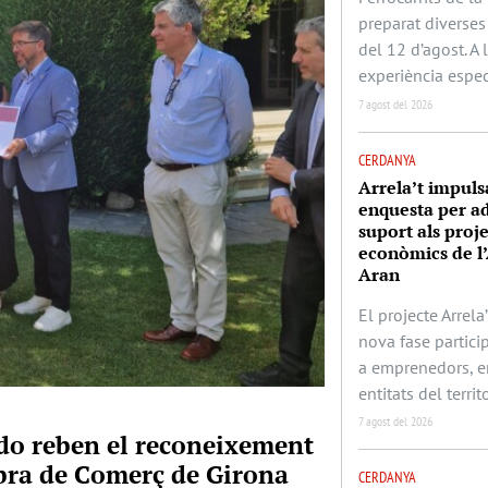
preparat diverses 
del 12 d’agost. A
experiència espec
7 agost del 2026
CERDANYA
Arrela’t impuls
enquesta per ad
suport als proj
econòmics de l’
Aran
El projecte Arrela’
nova fase partic
a emprenedors, e
entitats del territo
7 agost del 2026
rado reben el reconeixement
mbra de Comerç de Girona
CERDANYA