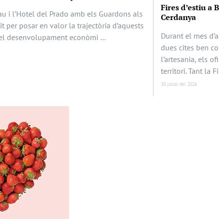
Fires d’estiu a 
au i l’Hotel del Prado amb els Guardons als
Cerdanya
it per posar en valor la trajectòria d’aquests
Durant el mes d’a
en el desenvolupament econòmi …
dues cites ben c
l’artesania, els of
territori. Tant la F
30 juliol del 2026