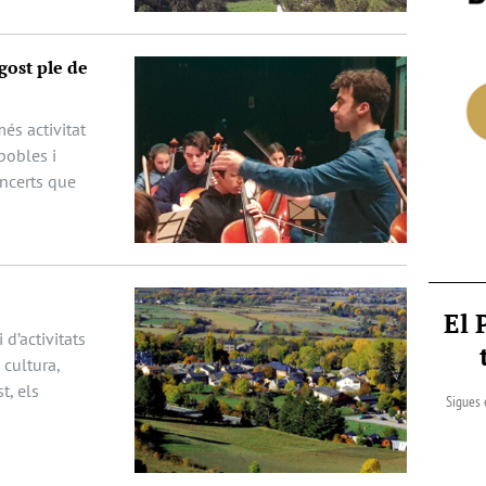
gost ple de
és activitat
pobles i
oncerts que
El 
 d’activitats
cultura,
t, els
Sigues 