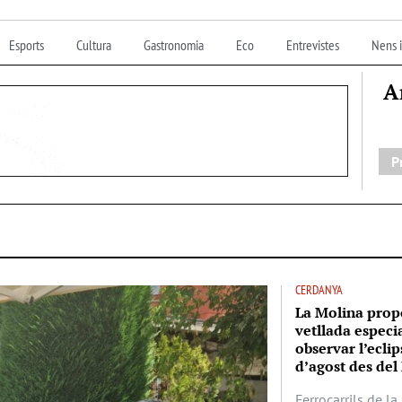
Esports
Cultura
Gastronomia
Eco
Entrevistes
Nens i
A
P
CERDANYA
La Molina prop
vetllada especi
observar l’eclip
d’agost des del 
Ferrocarrils de l