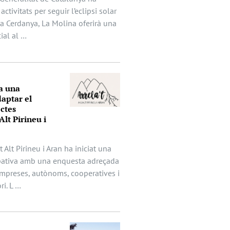
activitats per seguir l’eclipsi solar
 la Cerdanya, La Molina oferirà una
ial al …
a una
aptar el
ectes
Alt Pirineu i
t Alt Pirineu i Aran ha iniciat una
ipativa amb una enquesta adreçada
mpreses, autònoms, cooperatives i
ri. L …