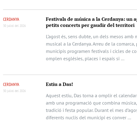
Festivals de música a la Cerdanya: un a
CERDANYA
petits concerts per gaudir del territori
30 juliol del 2026
L’agost és, sens dubte, un dels mesos amb m
musical a la Cerdanya. Arreu de la comarca, 
municipis programen festivals i cicles de c
omplen esglésies, places i espais si …
Estiu a Das!
CERDANYA
30 juliol del 2026
Aquest estiu, Das torna a omplir el calendari
amb una programació que combina música, 
tradició i festa popular. Durant el mes d’agos
diferents nuclis del municipi es conver …