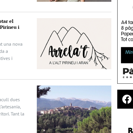
tar el
Pirineu i
ciat una nova
da a
ives i
acull dues
’artesania,
itori. Tant la