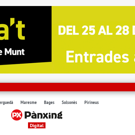
erguedà
Maresme
Bages
Solsonès
Pirineus
Digital