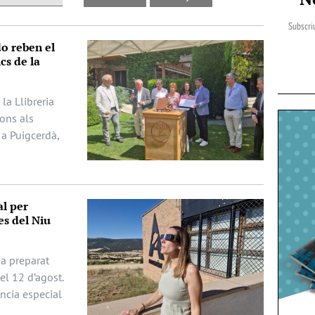
Subscriu
do reben el
cs de la
la Llibreria
dons als
 a Puigcerdà,
al per
es del Niu
ha preparat
del 12 d’agost.
ència especial