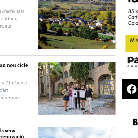
 d’activitats
cultura,
t, els
un nou cicle
rà l’1 d’agost
d’art
uedà Fame
…
ls seus
a renovació