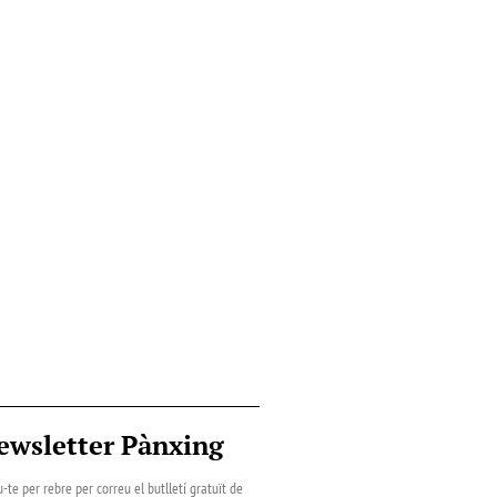
ewsletter Pànxing
-te per rebre per correu el butlletí gratuït de