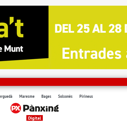
erguedà
Maresme
Bages
Solsonès
Pirineus
Digital