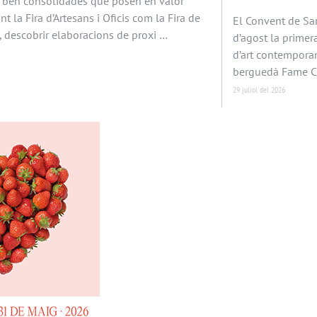
es ben consolidades que posen en valor
Tant la Fira d’Artesans i Oficis com la Fira de
El Convent de San
, descobrir elaboracions de proxi …
d’agost la primer
d’art contemporan
berguedà Fame Ch
29 juliol del 2026