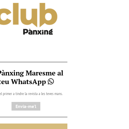
Pànxing Maresme al
teu WhatsApp
el primer a tindre la revista a les teves mans.
Envia-me'l