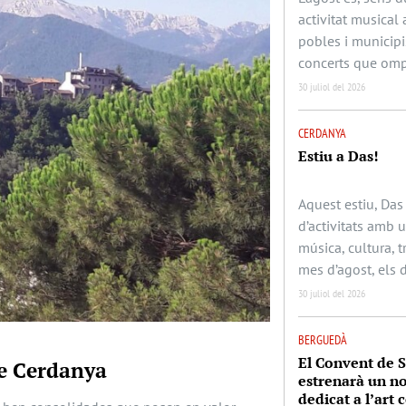
activitat musical 
pobles i municipi
concerts que omp
30 juliol del 2026
CERDANYA
Estiu a Das!
Aquest estiu, Das
d’activitats amb
música, cultura, t
mes d’agost, els 
30 juliol del 2026
BERGUEDÀ
El Convent de 
de Cerdanya
estrenarà un no
dedicat a l’art