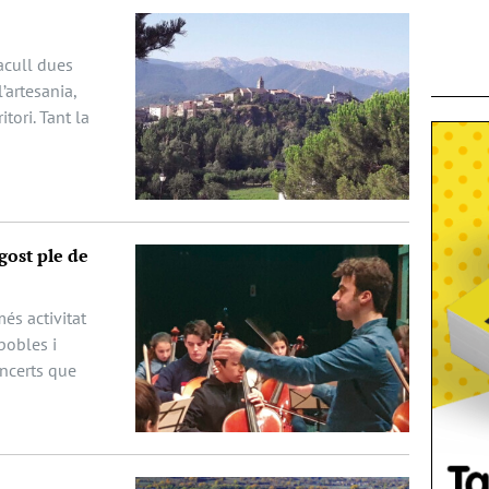
acull dues
’artesania,
itori. Tant la
gost ple de
és activitat
pobles i
oncerts que