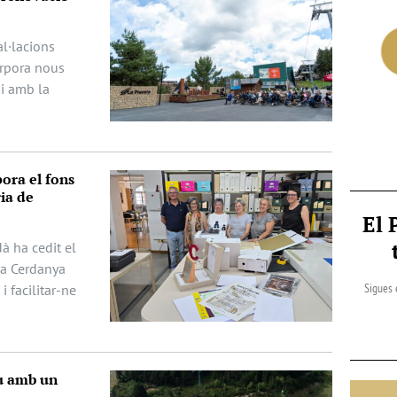
al·lacions
orpora nous
 i amb la
ora el fons
ia de
El 
à ha cedit el
la Cerdanya
Sigues 
i facilitar-ne
iu amb un