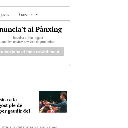
 joves
Consells
nuncia't al Pànxing
Impulsa el teu negoci
amb les nostres revistes de proximitat
romociona el meu establiment
ica a la
ost ple de
 per gaudir del
 dubte, un dels mesos amb més