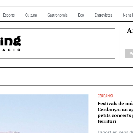
Esports
Cultura
Gastronomia
Eco
Entrevistes
Nens i
A
P
CERDANYA
Festivals de mús
Cerdanya: un ag
petits concerts
territori
L’agost és, sens