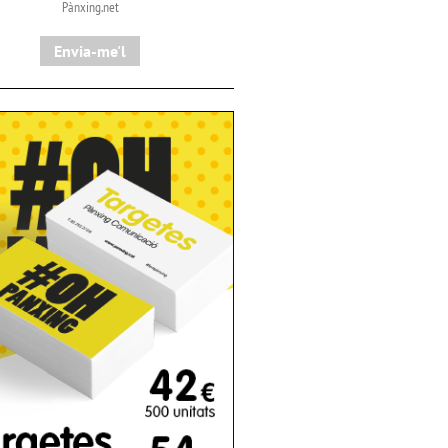
Pànxing.net​
Envia-me'l