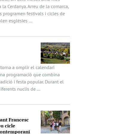
a la Cerdanya. Arreu de la comarca,
s programen festivals i cicles de
len esglésies …
 torna a omplir el calendari
 una programació que combina
radició i festa popular. Durant el
diferents nuclis de …
Sant Francesc
u cicle
 contemporani