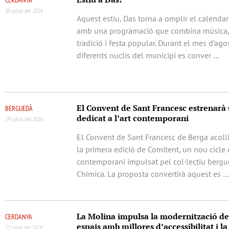
30 juliol del 2026
Aquest estiu, Das torna a omplir el calendari
amb una programació que combina música, 
tradició i festa popular. Durant el mes d’agos
diferents nuclis del municipi es conver …
El Convent de Sant Francesc estrenarà 
BERGUEDÀ
dedicat a l’art contemporani
29 juliol del 2026
El Convent de Sant Francesc de Berga acolli
la primera edició de Comitent, un nou cicle 
contemporani impulsat pel col·lectiu berg
Chimica. La proposta convertirà aquest es 
La Molina impulsa la modernització de
CERDANYA
espais amb millores d’accessibilitat i l
27 juliol del 2026