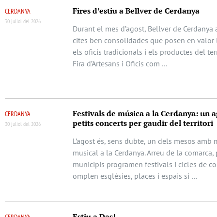
Fires d’estiu a Bellver de Cerdanya
CERDANYA
30 juliol del 2026
Durant el mes d’agost, Bellver de Cerdanya 
cites ben consolidades que posen en valor l
els oficis tradicionals i els productes del terr
Fira d’Artesans i Oficis com …
Festivals de música a la Cerdanya: un a
CERDANYA
petits concerts per gaudir del territori
30 juliol del 2026
L’agost és, sens dubte, un dels mesos amb m
musical a la Cerdanya. Arreu de la comarca, 
municipis programen festivals i cicles de c
omplen esglésies, places i espais si …
Estiu a Das!
CERDANYA