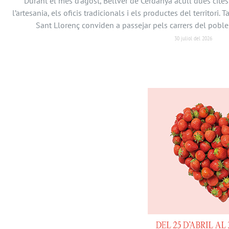
Durant el mes d’agost, Bellver de Cerdanya acull dues cit
l’artesania, els oficis tradicionals i els productes del territori. 
Sant Llorenç conviden a passejar pels carrers del poble
30 juliol del 2026