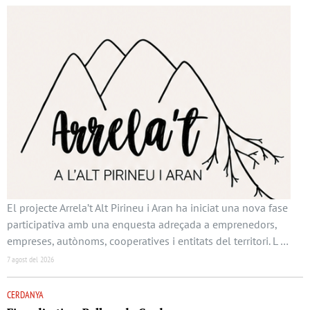
El projecte Arrela’t Alt Pirineu i Aran ha iniciat una nova fase
participativa amb una enquesta adreçada a emprenedors,
empreses, autònoms, cooperatives i entitats del territori. L …
7 agost del 2026
CERDANYA