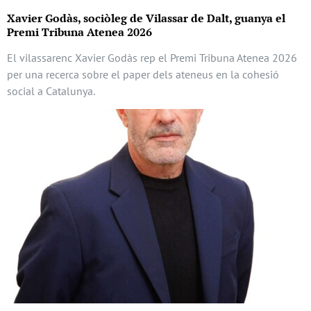
Xavier Godàs, sociòleg de Vilassar de Dalt, guanya el
Premi Tribuna Atenea 2026
El vilassarenc Xavier Godàs rep el Premi Tribuna Atenea 2026
per una recerca sobre el paper dels ateneus en la cohesió
social a Catalunya.