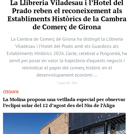
La Llibreria Viladesau i l’Hotel del
Prado reben el reconeixement als
Establiments Històrics de la Cambra
de Comerç de Girona
La Cambra de Comerç de Girona ha distingit la Llibreria
Viladesau i l’Hotel del Prado amb els Guardons als
Establiments Històrics 2026. L’acte, celebrat a Puigcerdà, ha
servit per posar en valor la trajectòria d’aquests negocis i
reivindicar el paper del comerç històric en el
desenvolupament econòmi …
7 agost del 2026
CERDANYA
La Molina proposa una vetllada especial per observar
l’eclipsi solar del 12 d’agost des del Niu de l’Àliga