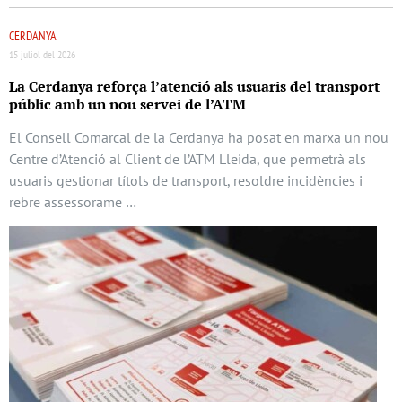
CERDANYA
15 juliol del 2026
La Cerdanya reforça l’atenció als usuaris del transport
públic amb un nou servei de l’ATM
El Consell Comarcal de la Cerdanya ha posat en marxa un nou
Centre d’Atenció al Client de l’ATM Lleida, que permetrà als
usuaris gestionar títols de transport, resoldre incidències i
rebre assessorame …