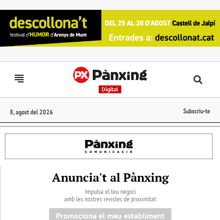
Digital
Subscriu-te
8, agost del 2026
Anuncia't al Pànxing
Impulsa el teu negoci
amb les nostres revistes de proximitat
Promociona el meu establiment