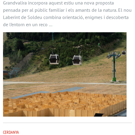
Grandvalira incorpora aquest estiu una nova proposta
pensada per al públic familiar i els amants de la natura. El nou
Laberint de Soldeu combina orientació, enigmes i descoberta
de l’entorn en un reco …
CERDANYA