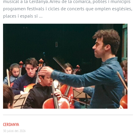
musical a la Cerdanya. Arreu de la comarca, pobles i municipis
programen festivals i cicles de concerts que omplen esglésies,
places i espais si …
CERDANYA
30 juliol del 2026