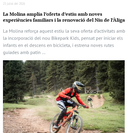
23 juliol del 2026
La Molina amplia l’oferta d’estiu amb noves
experiències familiars i la renovació del Niu de l’Àliga
La Molina reforça aquest estiu la seva oferta d’activitats amb
la incorporació del nou Bikepark Kids, pensat per iniciar els
infants en el descens en bicicleta, i estrena noves rutes
guiades amb patin …