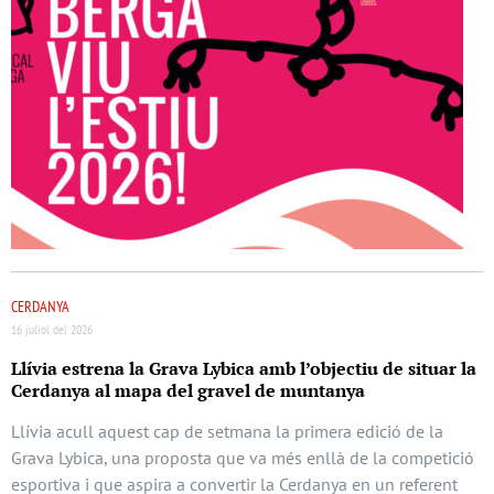
CERDANYA
16 juliol del 2026
Llívia estrena la Grava Lybica amb l’objectiu de situar la
Cerdanya al mapa del gravel de muntanya
Llívia acull aquest cap de setmana la primera edició de la
Grava Lybica, una proposta que va més enllà de la competició
esportiva i que aspira a convertir la Cerdanya en un referent