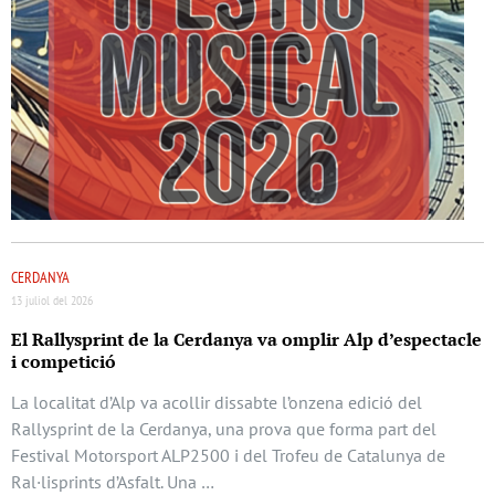
CERDANYA
13 juliol del 2026
El Rallysprint de la Cerdanya va omplir Alp d’espectacle
i competició
La localitat d’Alp va acollir dissabte l’onzena edició del
Rallysprint de la Cerdanya, una prova que forma part del
Festival Motorsport ALP2500 i del Trofeu de Catalunya de
Ral·lisprints d’Asfalt. Una …