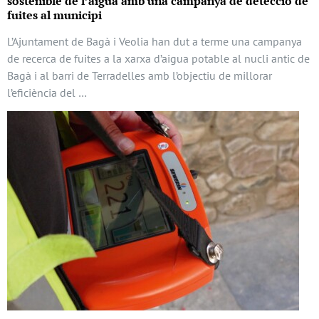
sostenible de l’aigua amb una campanya de detecció de
fuites al municipi
L’Ajuntament de Bagà i Veolia han dut a terme una campanya
de recerca de fuites a la xarxa d’aigua potable al nucli antic de
Bagà i al barri de Terradelles amb l’objectiu de millorar
l’eficiència del …