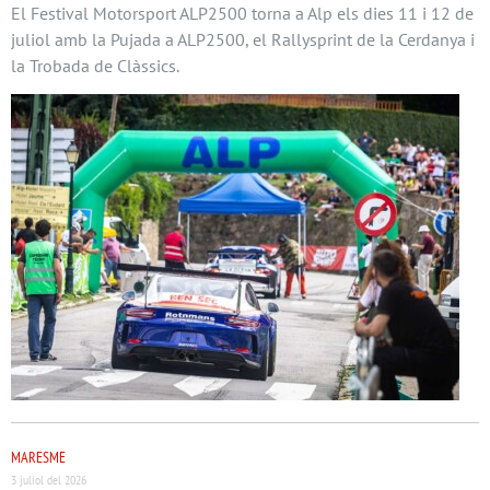
El Festival Motorsport ALP2500 torna a Alp els dies 11 i 12 de
juliol amb la Pujada a ALP2500, el Rallysprint de la Cerdanya i
la Trobada de Clàssics.
MARESME
3 juliol del 2026