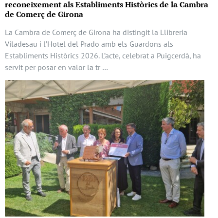
reconeixement als Establiments Històrics de la Cambra
de Comerç de Girona
La Cambra de Comerç de Girona ha distingit la Llibreria
Viladesau i l’Hotel del Prado amb els Guardons als
Establiments Històrics 2026. L’acte, celebrat a Puigcerdà, ha
servit per posar en valor la tr …