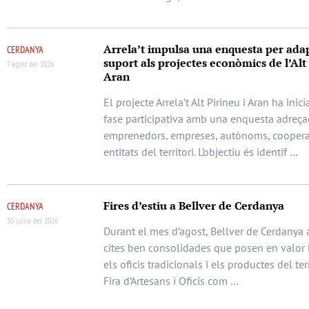
Arrela’t impulsa una enquesta per adap
CERDANYA
suport als projectes econòmics de l’Alt 
7 agost del 2026
Aran
El projecte Arrela’t Alt Pirineu i Aran ha ini
fase participativa amb una enquesta adreça
emprenedors, empreses, autònoms, cooperat
entitats del territori. L’objectiu és identif …
Fires d’estiu a Bellver de Cerdanya
CERDANYA
30 juliol del 2026
Durant el mes d’agost, Bellver de Cerdanya 
cites ben consolidades que posen en valor l
els oficis tradicionals i els productes del terr
Fira d’Artesans i Oficis com …