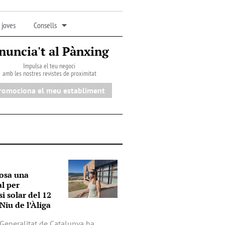
 joves
Consells
nuncia't al Pànxing
Impulsa el teu negoci
amb les nostres revistes de proximitat
romociona el meu establiment
osa una
al per
si solar del 12
Niu de l’Àliga
a Generalitat de Catalunya ha