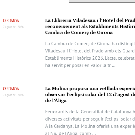
La Llibreria Viladesau i l’Hotel del Pra
CERDANYA
reconeixement als Establiments Històri
7 agost del 2026
Cambra de Comerç de Girona
La Cambra de Comerç de Girona ha distingit 
Viladesau i l’Hotel del Prado amb els Guar
Establiments Històrics 2026. L’acte, celebrat
ha servit per posar en valor la tr …
La Molina proposa una vetllada especi
CERDANYA
observar l’eclipsi solar del 12 d’agost d
7 agost del 2026
de l’Àliga
Ferrocarrils de la Generalitat de Catalunya 
diverses activitats per seguir l’eclipsi solar 
A la Cerdanya, La Molina oferirà una experi
al Niu de l’Àliga, comb …