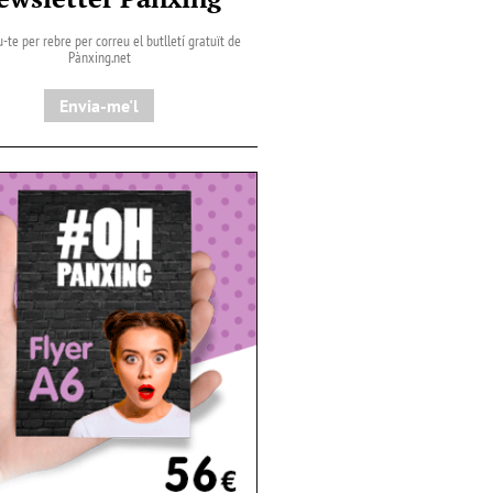
-te per rebre per correu el butlletí gratuït de
Pànxing.net​
Envia-me'l