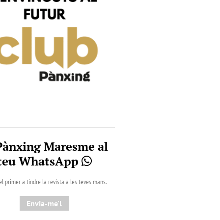
Pànxing Maresme al
teu WhatsApp
el primer a tindre la revista a les teves mans.
Envia-me'l