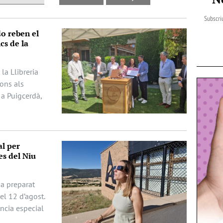
Subscriu
do reben el
cs de la
la Llibreria
dons als
 a Puigcerdà,
al per
es del Niu
ha preparat
del 12 d’agost.
ència especial