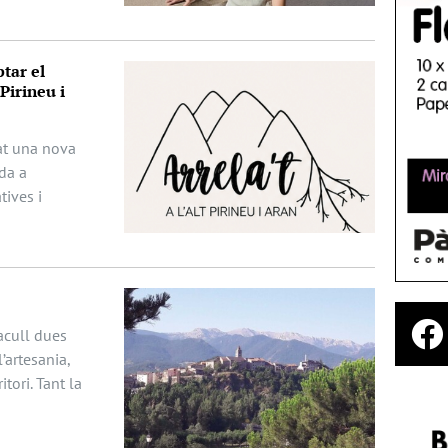
tar el
Pirineu i
ciat una nova
da a
ives i
acull dues
’artesania,
itori. Tant la