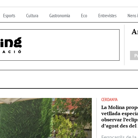
Esports
Cultura
Gastronomia
Eco
Entrevistes
Nens i
A
P
CERDANYA
La Molina prop
vetllada especi
observar l’eclip
d’agost des del 
Ferrocarrils de l