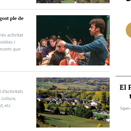
gost ple de
és activitat
pobles i
oncerts que
El 
 d’activitats
cultura,
t, els
Sigues 