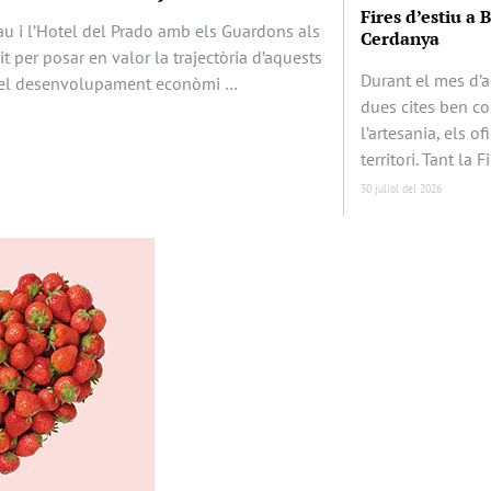
Fires d’estiu a 
au i l’Hotel del Prado amb els Guardons als
Cerdanya
it per posar en valor la trajectòria d’aquests
Durant el mes d’a
en el desenvolupament econòmi …
dues cites ben c
l’artesania, els of
territori. Tant la F
30 juliol del 2026