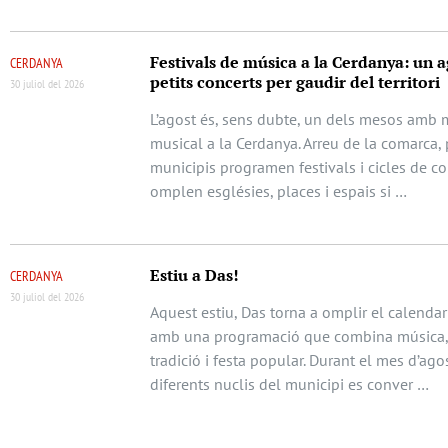
Festivals de música a la Cerdanya: un a
CERDANYA
petits concerts per gaudir del territori
30 juliol del 2026
L’agost és, sens dubte, un dels mesos amb m
musical a la Cerdanya. Arreu de la comarca, 
municipis programen festivals i cicles de c
omplen esglésies, places i espais si …
Estiu a Das!
CERDANYA
30 juliol del 2026
Aquest estiu, Das torna a omplir el calendari
amb una programació que combina música, 
tradició i festa popular. Durant el mes d’agos
diferents nuclis del municipi es conver …