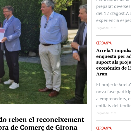
preparat diverses 
del 12 d’agost. A
experiència espec
7 agost del 2026
CERDANYA
Arrela’t impuls
enquesta per ad
suport als proj
econòmics de l’
Aran
El projecte Arrela’
nova fase partic
a emprenedors, e
entitats del territo
7 agost del 2026
rado reben el reconeixement
mbra de Comerç de Girona
CERDANYA