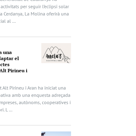
activitats per seguir l’eclipsi solar
 la Cerdanya, La Molina oferirà una
ial al …
a una
aptar el
ectes
Alt Pirineu i
t Alt Pirineu i Aran ha iniciat una
ipativa amb una enquesta adreçada
mpreses, autònoms, cooperatives i
ri. L …