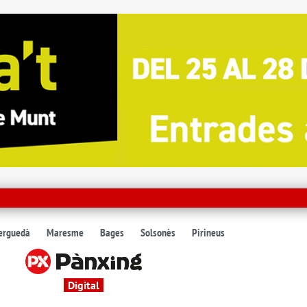
erguedà
Maresme
Bages
Solsonès
Pirineus
Digital