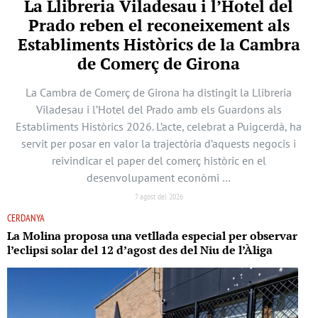
La Llibreria Viladesau i l’Hotel del
Prado reben el reconeixement als
Establiments Històrics de la Cambra
de Comerç de Girona
La Cambra de Comerç de Girona ha distingit la Llibreria
Viladesau i l’Hotel del Prado amb els Guardons als
Establiments Històrics 2026. L’acte, celebrat a Puigcerdà, ha
servit per posar en valor la trajectòria d’aquests negocis i
reivindicar el paper del comerç històric en el
desenvolupament econòmi …
7 agost del 2026
CERDANYA
La Molina proposa una vetllada especial per observar
l’eclipsi solar del 12 d’agost des del Niu de l’Àliga