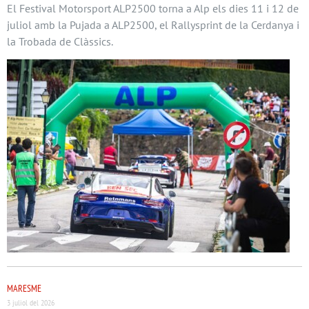
El Festival Motorsport ALP2500 torna a Alp els dies 11 i 12 de
juliol amb la Pujada a ALP2500, el Rallysprint de la Cerdanya i
la Trobada de Clàssics.
MARESME
3 juliol del 2026