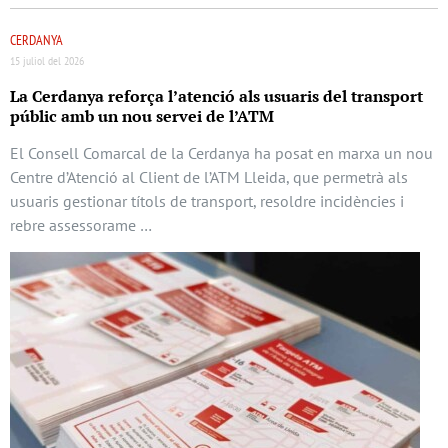
CERDANYA
15 juliol del 2026
La Cerdanya reforça l’atenció als usuaris del transport
públic amb un nou servei de l’ATM
El Consell Comarcal de la Cerdanya ha posat en marxa un nou
Centre d’Atenció al Client de l’ATM Lleida, que permetrà als
usuaris gestionar títols de transport, resoldre incidències i
rebre assessorame …