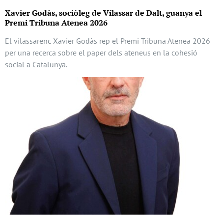
Xavier Godàs, sociòleg de Vilassar de Dalt, guanya el
Premi Tribuna Atenea 2026
El vilassarenc Xavier Godàs rep el Premi Tribuna Atenea 2026
per una recerca sobre el paper dels ateneus en la cohesió
social a Catalunya.