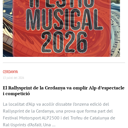
CERDANYA
13 juliol del 2026
El Rallysprint de la Cerdanya va omplir Alp d’espectacle
i competició
La localitat d’Alp va acollir dissabte l’onzena edició del
Rallysprint de la Cerdanya, una prova que forma part del
Festival Motorsport ALP2500 i del Trofeu de Catalunya de
Ral·lisprints d’Asfalt. Una …