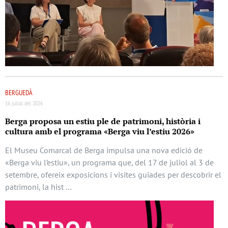
BERGUEDÀ
16 juliol del 2026
Berga proposa un estiu ple de patrimoni, història i
cultura amb el programa «Berga viu l’estiu 2026»
El Museu Comarcal de Berga impulsa una nova edició de
«Berga viu l’estiu», un programa que, del 17 de juliol al 3 de
setembre, ofereix exposicions i visites guiades per descobrir el
patrimoni, la hist …