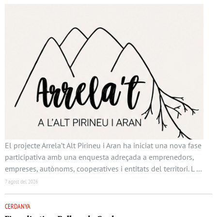
El projecte Arrela’t Alt Pirineu i Aran ha iniciat una nova fase
participativa amb una enquesta adreçada a emprenedors,
empreses, autònoms, cooperatives i entitats del territori. L …
7 agost del 2026
CERDANYA