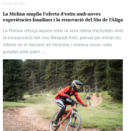
23 juliol del 2026
La Molina amplia l’oferta d’estiu amb noves
experiències familiars i la renovació del Niu de l’Àliga
La Molina reforça aquest estiu la seva oferta d’activitats amb
la incorporació del nou Bikepark Kids, pensat per iniciar els
infants en el descens en bicicleta, i estrena noves rutes
guiades amb patin …