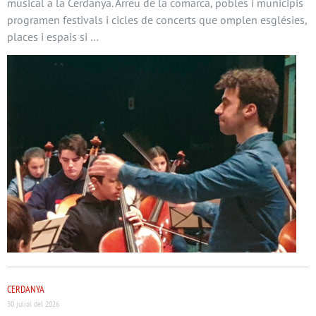
musical a la Cerdanya. Arreu de la comarca, pobles i municipis
programen festivals i cicles de concerts que omplen esglésies,
places i espais si …
CERDANYA
30 juliol del 2026