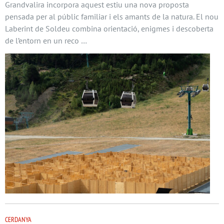
Grandvalira incorpora aquest estiu una nova proposta
pensada per al públic familiar i els amants de la natura. El nou
Laberint de Soldeu combina orientació, enigmes i descoberta
de l’entorn en un reco …
CERDANYA