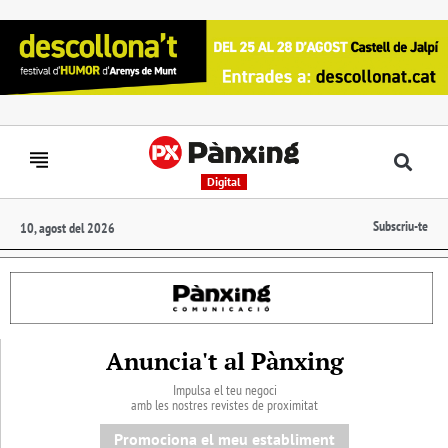
Digital
Subscriu-te
10, agost del 2026
Anuncia't al Pànxing
Impulsa el teu negoci
amb les nostres revistes de proximitat
Promociona el meu establiment