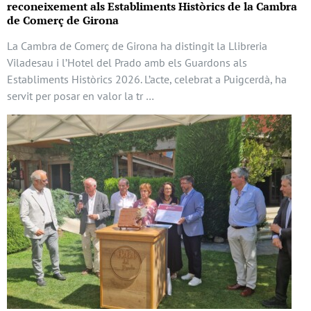
reconeixement als Establiments Històrics de la Cambra
de Comerç de Girona
La Cambra de Comerç de Girona ha distingit la Llibreria
Viladesau i l’Hotel del Prado amb els Guardons als
Establiments Històrics 2026. L’acte, celebrat a Puigcerdà, ha
servit per posar en valor la tr …