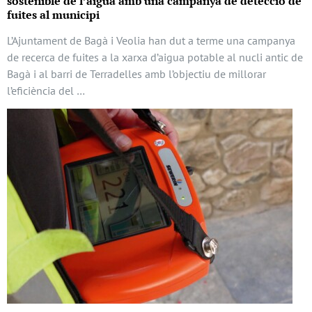
sostenible de l’aigua amb una campanya de detecció de
fuites al municipi
L’Ajuntament de Bagà i Veolia han dut a terme una campanya
de recerca de fuites a la xarxa d’aigua potable al nucli antic de
Bagà i al barri de Terradelles amb l’objectiu de millorar
l’eficiència del …