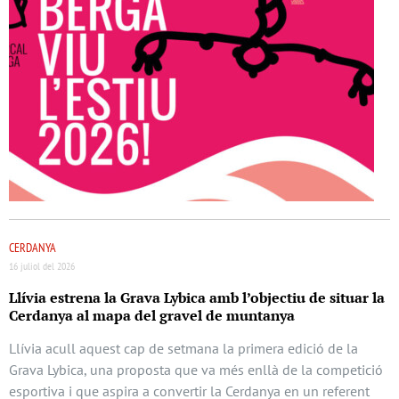
CERDANYA
16 juliol del 2026
Llívia estrena la Grava Lybica amb l’objectiu de situar la
Cerdanya al mapa del gravel de muntanya
Llívia acull aquest cap de setmana la primera edició de la
Grava Lybica, una proposta que va més enllà de la competició
esportiva i que aspira a convertir la Cerdanya en un referent