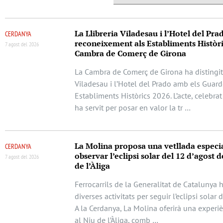
La Llibreria Viladesau i l’Hotel del Pra
CERDANYA
reconeixement als Establiments Històri
7 agost del 2026
Cambra de Comerç de Girona
La Cambra de Comerç de Girona ha distingit 
Viladesau i l’Hotel del Prado amb els Guar
Establiments Històrics 2026. L’acte, celebrat
ha servit per posar en valor la tr …
La Molina proposa una vetllada especi
CERDANYA
observar l’eclipsi solar del 12 d’agost d
7 agost del 2026
de l’Àliga
Ferrocarrils de la Generalitat de Catalunya 
diverses activitats per seguir l’eclipsi solar 
A la Cerdanya, La Molina oferirà una experi
al Niu de l’Àliga, comb …