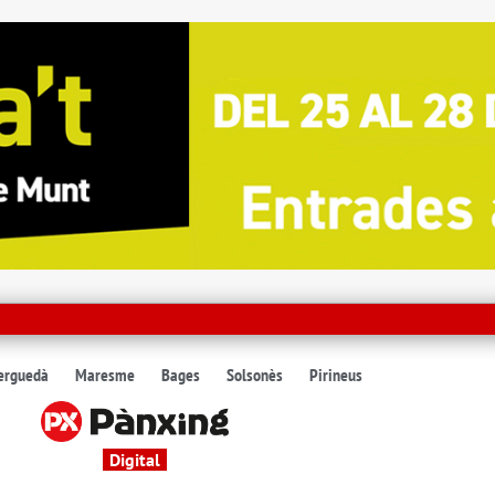
erguedà
Maresme
Bages
Solsonès
Pirineus
Digital