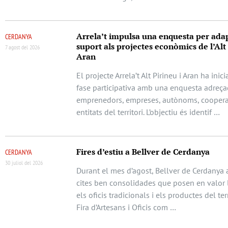
Arrela’t impulsa una enquesta per adap
CERDANYA
suport als projectes econòmics de l’Alt 
7 agost del 2026
Aran
El projecte Arrela’t Alt Pirineu i Aran ha ini
fase participativa amb una enquesta adreça
emprenedors, empreses, autònoms, cooperat
entitats del territori. L’objectiu és identif …
Fires d’estiu a Bellver de Cerdanya
CERDANYA
30 juliol del 2026
Durant el mes d’agost, Bellver de Cerdanya 
cites ben consolidades que posen en valor l
els oficis tradicionals i els productes del terr
Fira d’Artesans i Oficis com …