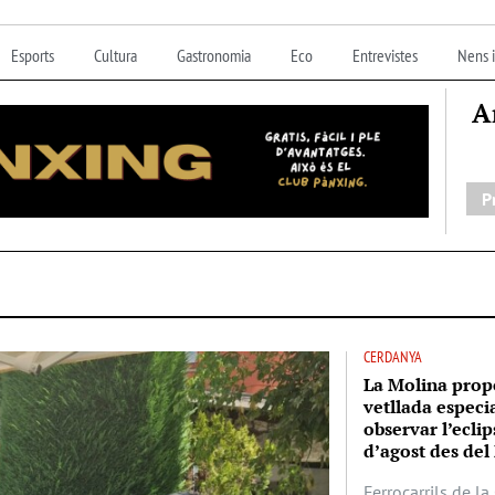
Esports
Cultura
Gastronomia
Eco
Entrevistes
Nens i
A
P
CERDANYA
La Molina prop
vetllada especi
observar l’eclip
d’agost des del 
Ferrocarrils de l