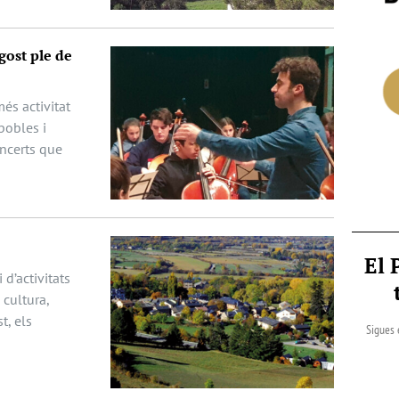
gost ple de
és activitat
pobles i
oncerts que
El 
 d’activitats
cultura,
t, els
Sigues 