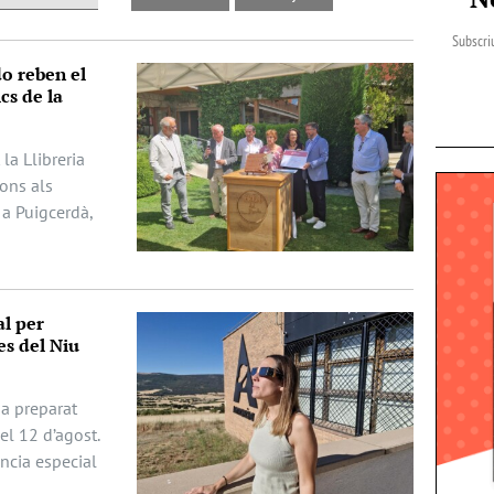
Subscriu
do reben el
cs de la
la Llibreria
dons als
 a Puigcerdà,
al per
es del Niu
ha preparat
del 12 d’agost.
ència especial