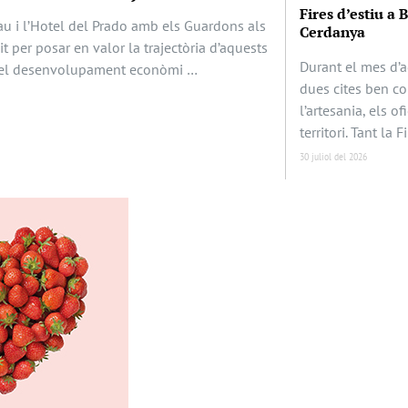
Fires d’estiu a 
au i l’Hotel del Prado amb els Guardons als
Cerdanya
it per posar en valor la trajectòria d’aquests
Durant el mes d’a
en el desenvolupament econòmi …
dues cites ben c
l’artesania, els of
territori. Tant la F
30 juliol del 2026