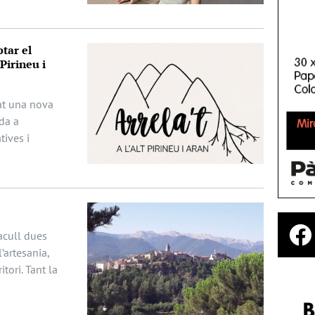
tar el
Pirineu i
ciat una nova
da a
ives i
acull dues
’artesania,
itori. Tant la