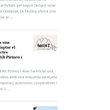
activitats per seguir l’eclipsi solar
 la Cerdanya, La Molina oferirà una
ial al …
a una
aptar el
ectes
Alt Pirineu i
t Alt Pirineu i Aran ha iniciat una
ipativa amb una enquesta adreçada
mpreses, autònoms, cooperatives i
ri. L …