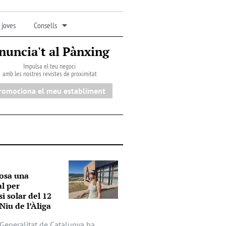
 joves
Consells
nuncia't al Pànxing
Impulsa el teu negoci
amb les nostres revistes de proximitat
romociona el meu establiment
osa una
al per
si solar del 12
Niu de l’Àliga
a Generalitat de Catalunya ha