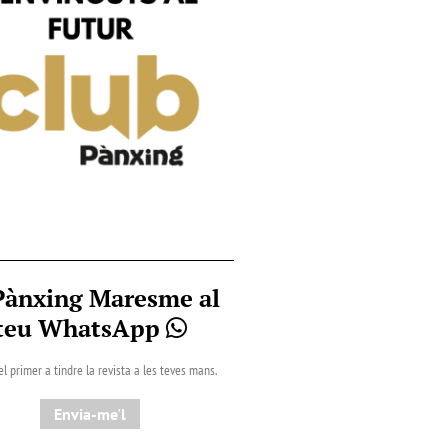
Pànxing Maresme al
teu WhatsApp
el primer a tindre la revista a les teves mans.
Envia-me'l