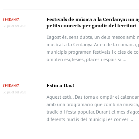
Festivals de música a la Cerdanya: un a
CERDANYA
petits concerts per gaudir del territori
30 juliol del 2026
L’agost és, sens dubte, un dels mesos amb m
musical a la Cerdanya. Arreu de la comarca, 
municipis programen festivals i cicles de c
omplen esglésies, places i espais si …
Estiu a Das!
CERDANYA
30 juliol del 2026
Aquest estiu, Das torna a omplir el calendari
amb una programació que combina música, 
tradició i festa popular. Durant el mes d’agos
diferents nuclis del municipi es conver …