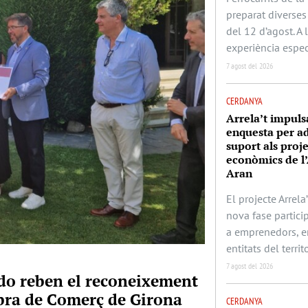
preparat diverses 
del 12 d’agost. A
experiència espec
7 agost del 2026
CERDANYA
Arrela’t impuls
enquesta per ad
suport als proj
econòmics de l’
Aran
El projecte Arrela’
nova fase partic
a emprenedors, e
entitats del territo
7 agost del 2026
rado reben el reconeixement
mbra de Comerç de Girona
CERDANYA