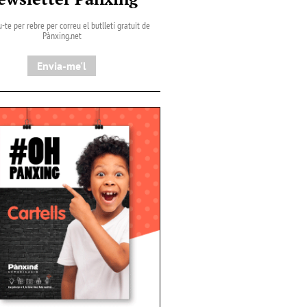
-te per rebre per correu el butlletí gratuït de
Pànxing.net​
Envia-me'l