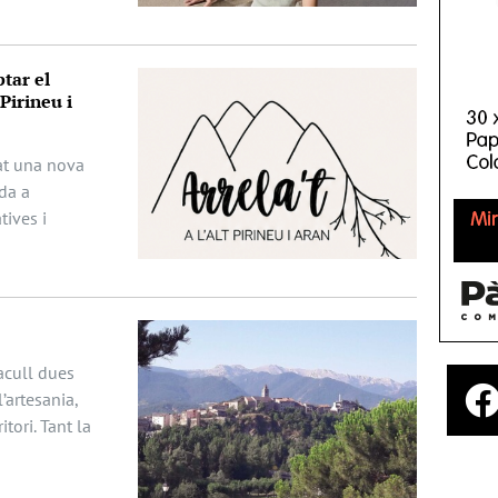
tar el
Pirineu i
ciat una nova
da a
ives i
acull dues
’artesania,
itori. Tant la