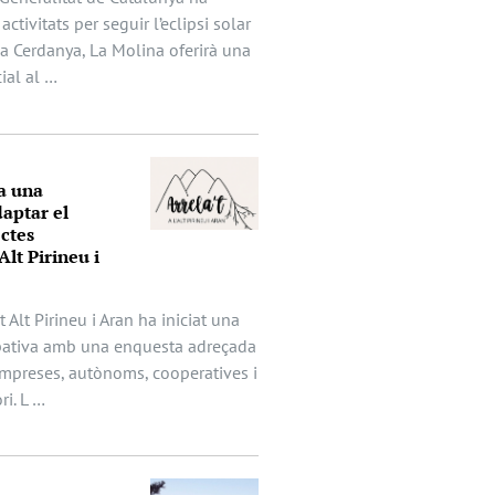
activitats per seguir l’eclipsi solar
 la Cerdanya, La Molina oferirà una
ial al …
a una
aptar el
ectes
Alt Pirineu i
t Alt Pirineu i Aran ha iniciat una
ipativa amb una enquesta adreçada
mpreses, autònoms, cooperatives i
ri. L …