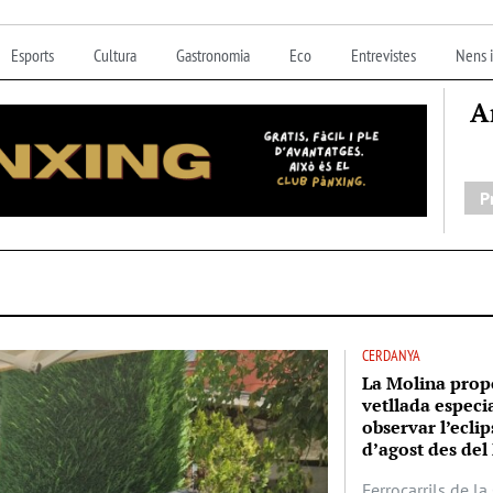
Esports
Cultura
Gastronomia
Eco
Entrevistes
Nens i
A
P
CERDANYA
La Molina prop
vetllada especi
observar l’eclip
d’agost des del 
Ferrocarrils de l