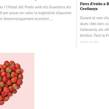
Fires d’estiu a 
au i l’Hotel del Prado amb els Guardons als
Cerdanya
it per posar en valor la trajectòria d’aquests
Durant el mes d’a
en el desenvolupament econòmi …
dues cites ben c
l’artesania, els of
territori. Tant la F
30 juliol del 2026