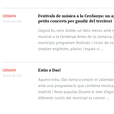
Festivals de música a la Cerdanya: un a
CERDANYA
petits concerts per gaudir del territori
30 juliol del 2026
L’agost és, sens dubte, un dels mesos amb m
musical a la Cerdanya. Arreu de la comarca, 
municipis programen festivals i cicles de c
omplen esglésies, places i espais si …
Estiu a Das!
CERDANYA
30 juliol del 2026
Aquest estiu, Das torna a omplir el calendari
amb una programació que combina música, 
tradició i festa popular. Durant el mes d’agos
diferents nuclis del municipi es conver …