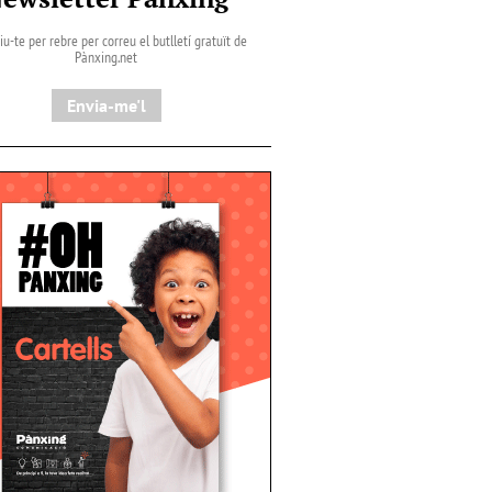
iu-te per rebre per correu el butlletí gratuït de
Pànxing.net​
Envia-me'l