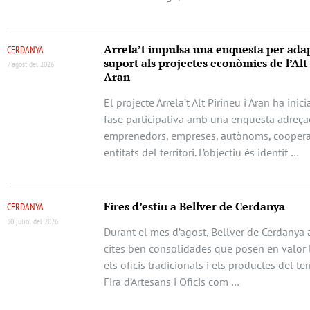
Arrela’t impulsa una enquesta per adap
CERDANYA
suport als projectes econòmics de l’Alt 
7 agost del 2026
Aran
El projecte Arrela’t Alt Pirineu i Aran ha ini
fase participativa amb una enquesta adreça
emprenedors, empreses, autònoms, cooperat
entitats del territori. L’objectiu és identif …
Fires d’estiu a Bellver de Cerdanya
CERDANYA
30 juliol del 2026
Durant el mes d’agost, Bellver de Cerdanya 
cites ben consolidades que posen en valor l
els oficis tradicionals i els productes del terr
Fira d’Artesans i Oficis com …