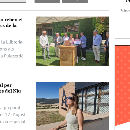
Subscr
do reben el
cs de la
la Llibreria
dons als
 a Puigcerdà,
al per
es del Niu
ha preparat
del 12 d’agost.
ència especial