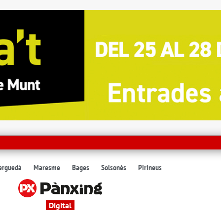
erguedà
Maresme
Bages
Solsonès
Pirineus
Digital