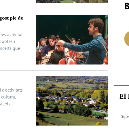
gost ple de
és activitat
pobles i
oncerts que
 d’activitats
El
cultura,
t, els
Sigues