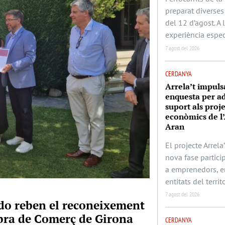
preparat diverses 
del 12 d’agost. A
experiència espec
7 agost del 2026
CERDANYA
Arrela’t impuls
enquesta per ad
suport als proj
econòmics de l’
Aran
El projecte Arrela’
nova fase partic
a emprenedors, e
entitats del territo
7 agost del 2026
rado reben el reconeixement
mbra de Comerç de Girona
CERDANYA