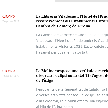
La Llibreria Viladesau i l’Hotel del Pra
CERDANYA
reconeixement als Establiments Històri
7 agost del 2026
Cambra de Comerç de Girona
La Cambra de Comerç de Girona ha distingit 
Viladesau i l’Hotel del Prado amb els Guar
Establiments Històrics 2026. L’acte, celebrat
ha servit per posar en valor la tr …
La Molina proposa una vetllada especi
CERDANYA
observar l’eclipsi solar del 12 d’agost d
7 agost del 2026
de l’Àliga
Ferrocarrils de la Generalitat de Catalunya 
diverses activitats per seguir l’eclipsi solar 
A la Cerdanya, La Molina oferirà una experi
al Niu de l’Àliga, comb …