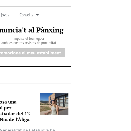
 joves
Consells
nuncia't al Pànxing
Impulsa el teu negoci
amb les nostres revistes de proximitat
romociona el meu establiment
osa una
al per
si solar del 12
Niu de l’Àliga
a Generalitat de Catalunya ha