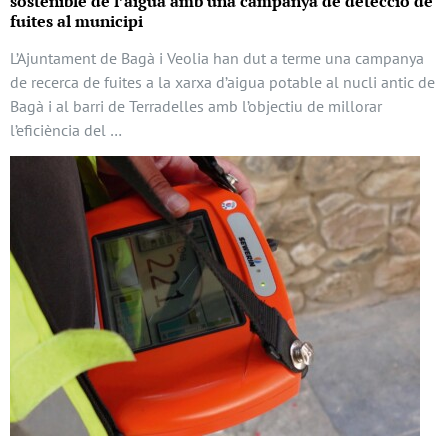
sostenible de l’aigua amb una campanya de detecció de
fuites al municipi
L’Ajuntament de Bagà i Veolia han dut a terme una campanya
de recerca de fuites a la xarxa d’aigua potable al nucli antic de
Bagà i al barri de Terradelles amb l’objectiu de millorar
l’eficiència del …