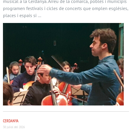
musical a la Cerdanya. Arreu de la comarca, pobles i municipis
programen festivals i cicles de concerts que omplen esglésies,
places i espais si …
CERDANYA
30 juliol del 2026