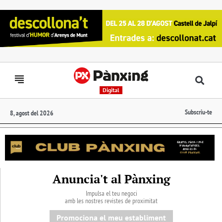
Digital
Subscriu-te
8, agost del 2026
Anuncia't al Pànxing
Impulsa el teu negoci
amb les nostres revistes de proximitat
Promociona el meu establiment