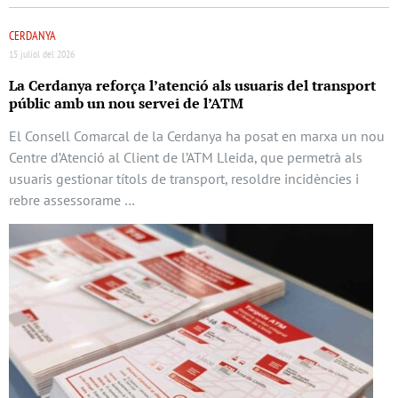
CERDANYA
15 juliol del 2026
La Cerdanya reforça l’atenció als usuaris del transport
públic amb un nou servei de l’ATM
El Consell Comarcal de la Cerdanya ha posat en marxa un nou
Centre d’Atenció al Client de l’ATM Lleida, que permetrà als
usuaris gestionar títols de transport, resoldre incidències i
rebre assessorame …