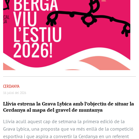
CERDANYA
16 juliol del 2026
Llívia estrena la Grava Lybica amb l’objectiu de situar la
Cerdanya al mapa del gravel de muntanya
Llívia acull aquest cap de setmana la primera edició de la
Grava Lybica, una proposta que va més enllà de la competició
esportiva i que aspira a convertir la Cerdanya en un referent