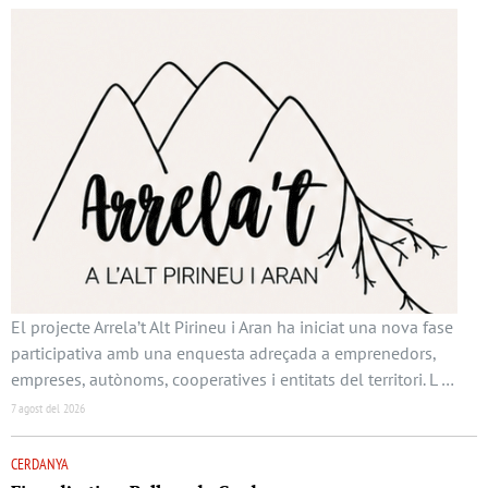
El projecte Arrela’t Alt Pirineu i Aran ha iniciat una nova fase
participativa amb una enquesta adreçada a emprenedors,
empreses, autònoms, cooperatives i entitats del territori. L …
7 agost del 2026
CERDANYA