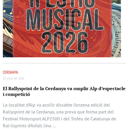
CERDANYA
13 juliol del 2026
El Rallysprint de la Cerdanya va omplir Alp d’espectacle
i competició
La localitat d’Alp va acollir dissabte l’onzena edició del
Rallysprint de la Cerdanya, una prova que forma part del
Festival Motorsport ALP2500 i del Trofeu de Catalunya de
Ral·lisprints d’Asfalt. Una …