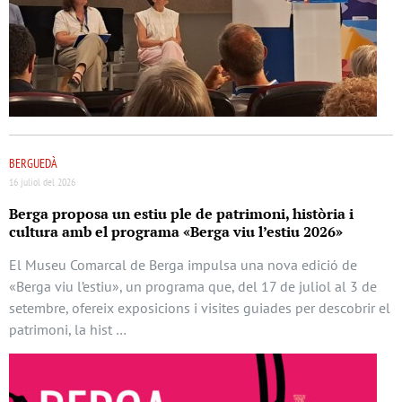
BERGUEDÀ
16 juliol del 2026
Berga proposa un estiu ple de patrimoni, història i
cultura amb el programa «Berga viu l’estiu 2026»
El Museu Comarcal de Berga impulsa una nova edició de
«Berga viu l’estiu», un programa que, del 17 de juliol al 3 de
setembre, ofereix exposicions i visites guiades per descobrir el
patrimoni, la hist …