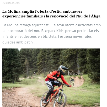
23 juliol del 2026
La Molina amplia l’oferta d’estiu amb noves
experiències familiars i la renovació del Niu de l’Àliga
La Molina reforça aquest estiu la seva oferta d’activitats amb
la incorporació del nou Bikepark Kids, pensat per iniciar els
infants en el descens en bicicleta, i estrena noves rutes
guiades amb patin …