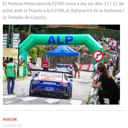
El Festival Motorsport ALP2500 torna a Alp els dies 11 i 12 de
juliol amb la Pujada a ALP2500, el Rallysprint de la Cerdanya i
la Trobada de Clàssics.
MARESME
3 juliol del 2026