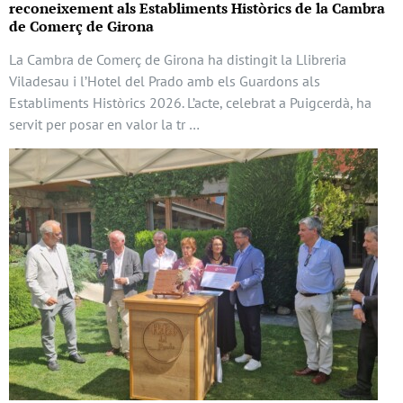
reconeixement als Establiments Històrics de la Cambra
de Comerç de Girona
La Cambra de Comerç de Girona ha distingit la Llibreria
Viladesau i l’Hotel del Prado amb els Guardons als
Establiments Històrics 2026. L’acte, celebrat a Puigcerdà, ha
servit per posar en valor la tr …