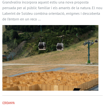
Grandvalira incorpora aquest estiu una nova proposta
pensada per al públic familiar i els amants de la natura. El nou
Laberint de Soldeu combina orientació, enigmes i descoberta
de l’entorn en un reco …
CERDANYA