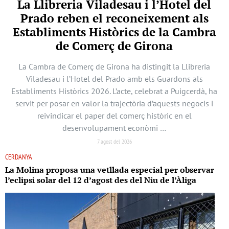
La Llibreria Viladesau i l’Hotel del
Prado reben el reconeixement als
Establiments Històrics de la Cambra
de Comerç de Girona
La Cambra de Comerç de Girona ha distingit la Llibreria
Viladesau i l’Hotel del Prado amb els Guardons als
Establiments Històrics 2026. L’acte, celebrat a Puigcerdà, ha
servit per posar en valor la trajectòria d’aquests negocis i
reivindicar el paper del comerç històric en el
desenvolupament econòmi …
7 agost del 2026
CERDANYA
La Molina proposa una vetllada especial per observar
l’eclipsi solar del 12 d’agost des del Niu de l’Àliga