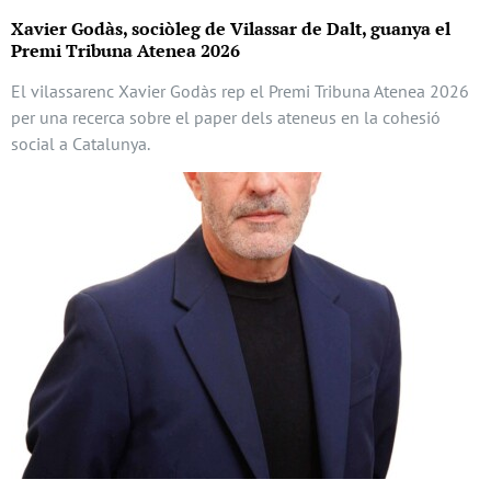
Xavier Godàs, sociòleg de Vilassar de Dalt, guanya el
Premi Tribuna Atenea 2026
El vilassarenc Xavier Godàs rep el Premi Tribuna Atenea 2026
per una recerca sobre el paper dels ateneus en la cohesió
social a Catalunya.