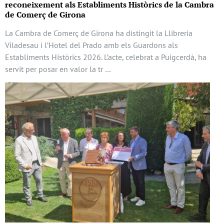
reconeixement als Establiments Històrics de la Cambra
de Comerç de Girona
La Cambra de Comerç de Girona ha distingit la Llibreria
Viladesau i l’Hotel del Prado amb els Guardons als
Establiments Històrics 2026. L’acte, celebrat a Puigcerdà, ha
servit per posar en valor la tr …