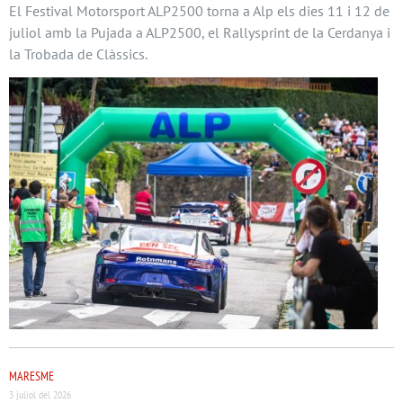
El Festival Motorsport ALP2500 torna a Alp els dies 11 i 12 de
juliol amb la Pujada a ALP2500, el Rallysprint de la Cerdanya i
la Trobada de Clàssics.
MARESME
3 juliol del 2026