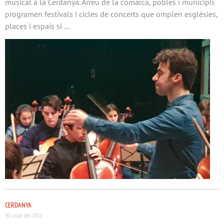
musical a la Cerdanya. Arreu de la comarca, pobles i municipis
programen festivals i cicles de concerts que omplen esglésies,
places i espais si …
CERDANYA
30 juliol del 2026