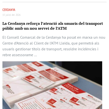
CERDANYA
15 juliol del 2026
La Cerdanya reforça l’atenció als usuaris del transport
públic amb un nou servei de l’ATM
El Consell Comarcal de la Cerdanya ha posat en marxa un nou
Centre d’Atenció al Client de l’ATM Lleida, que permetrà als
usuaris gestionar títols de transport, resoldre incidències i
rebre assessorame …