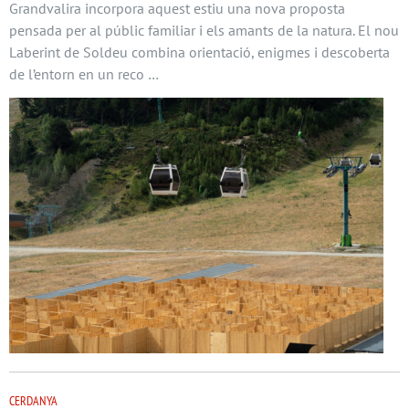
Grandvalira incorpora aquest estiu una nova proposta
pensada per al públic familiar i els amants de la natura. El nou
Laberint de Soldeu combina orientació, enigmes i descoberta
de l’entorn en un reco …
CERDANYA