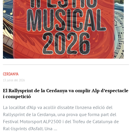
CERDANYA
13 juliol del 2026
El Rallysprint de la Cerdanya va omplir Alp d’espectacle
i competició
La localitat d’Alp va acollir dissabte l’onzena edició del
Rallysprint de la Cerdanya, una prova que forma part del
Festival Motorsport ALP2500 i del Trofeu de Catalunya de
Ral·lisprints d’Asfalt. Una …