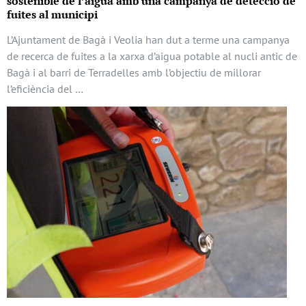
sostenible de l’aigua amb una campanya de detecció de
fuites al municipi
L’Ajuntament de Bagà i Veolia han dut a terme una campanya
de recerca de fuites a la xarxa d’aigua potable al nucli antic de
Bagà i al barri de Terradelles amb l’objectiu de millorar
l’eficiència del …