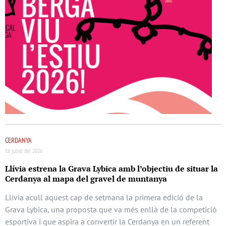
CERDANYA
16 juliol del 2026
Llívia estrena la Grava Lybica amb l’objectiu de situar la
Cerdanya al mapa del gravel de muntanya
Llívia acull aquest cap de setmana la primera edició de la
Grava Lybica, una proposta que va més enllà de la competició
esportiva i que aspira a convertir la Cerdanya en un referent