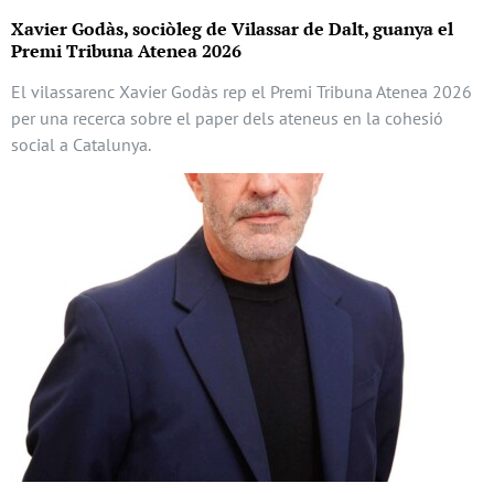
Xavier Godàs, sociòleg de Vilassar de Dalt, guanya el
Premi Tribuna Atenea 2026
El vilassarenc Xavier Godàs rep el Premi Tribuna Atenea 2026
per una recerca sobre el paper dels ateneus en la cohesió
social a Catalunya.