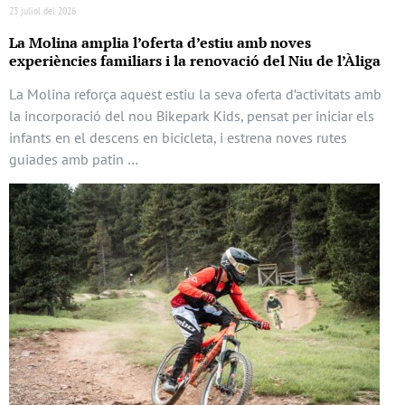
23 juliol del 2026
La Molina amplia l’oferta d’estiu amb noves
experiències familiars i la renovació del Niu de l’Àliga
La Molina reforça aquest estiu la seva oferta d’activitats amb
la incorporació del nou Bikepark Kids, pensat per iniciar els
infants en el descens en bicicleta, i estrena noves rutes
guiades amb patin …