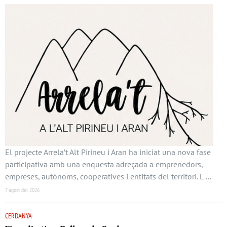
El projecte Arrela’t Alt Pirineu i Aran ha iniciat una nova fase
participativa amb una enquesta adreçada a emprenedors,
empreses, autònoms, cooperatives i entitats del territori. L …
7 agost del 2026
CERDANYA