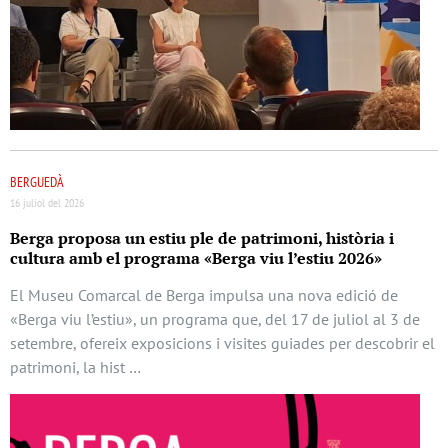
BERGUEDÀ
16 juliol del 2026
Berga proposa un estiu ple de patrimoni, història i
cultura amb el programa «Berga viu l’estiu 2026»
El Museu Comarcal de Berga impulsa una nova edició de
«Berga viu l’estiu», un programa que, del 17 de juliol al 3 de
setembre, ofereix exposicions i visites guiades per descobrir el
patrimoni, la hist …