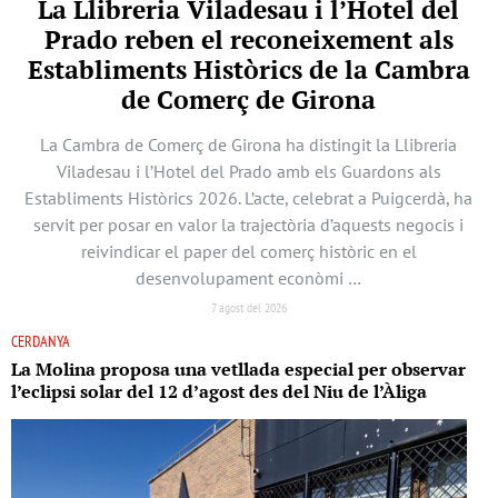
La Llibreria Viladesau i l’Hotel del
Prado reben el reconeixement als
Establiments Històrics de la Cambra
de Comerç de Girona
La Cambra de Comerç de Girona ha distingit la Llibreria
Viladesau i l’Hotel del Prado amb els Guardons als
Establiments Històrics 2026. L’acte, celebrat a Puigcerdà, ha
servit per posar en valor la trajectòria d’aquests negocis i
reivindicar el paper del comerç històric en el
desenvolupament econòmi …
7 agost del 2026
CERDANYA
La Molina proposa una vetllada especial per observar
l’eclipsi solar del 12 d’agost des del Niu de l’Àliga