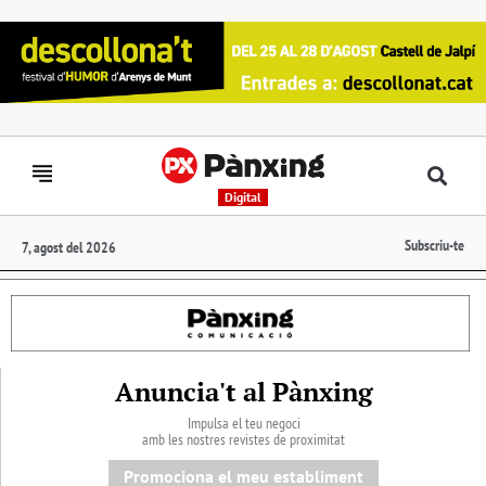
Digital
Subscriu-te
7, agost del 2026
Anuncia't al Pànxing
Impulsa el teu negoci
amb les nostres revistes de proximitat
Promociona el meu establiment