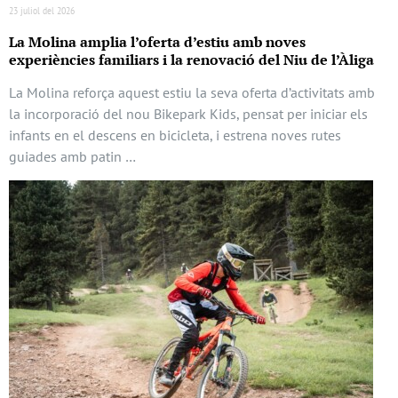
23 juliol del 2026
La Molina amplia l’oferta d’estiu amb noves
experiències familiars i la renovació del Niu de l’Àliga
La Molina reforça aquest estiu la seva oferta d’activitats amb
la incorporació del nou Bikepark Kids, pensat per iniciar els
infants en el descens en bicicleta, i estrena noves rutes
guiades amb patin …