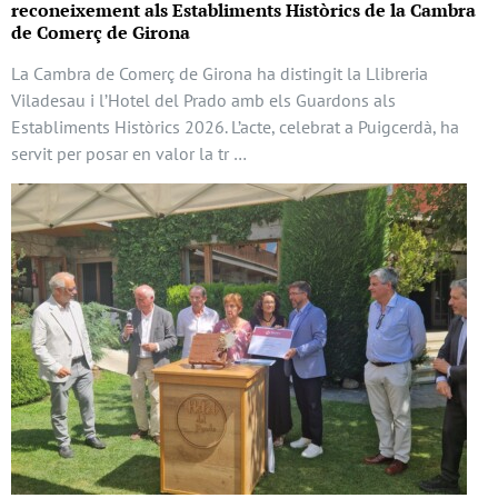
reconeixement als Establiments Històrics de la Cambra
de Comerç de Girona
La Cambra de Comerç de Girona ha distingit la Llibreria
Viladesau i l’Hotel del Prado amb els Guardons als
Establiments Històrics 2026. L’acte, celebrat a Puigcerdà, ha
servit per posar en valor la tr …