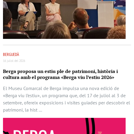
BERGUEDÀ
16 juliol del 2026
Berga proposa un estiu ple de patrimoni, història i
cultura amb el programa «Berga viu l’estiu 2026»
El Museu Comarcal de Berga impulsa una nova edició de
«Berga viu l’estiu», un programa que, del 17 de juliol al 3 de
setembre, ofereix exposicions i visites guiades per descobrir el
patrimoni, la hist …