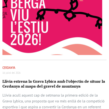
CERDANYA
16 juliol del 2026
Llívia estrena la Grava Lybica amb l’objectiu de situar la
Cerdanya al mapa del gravel de muntanya
Llívia acull aquest cap de setmana la primera edició de la
Grava Lybica, una proposta que va més enllà de la competició
esportiva i que aspira a convertir la Cerdanya en un referent