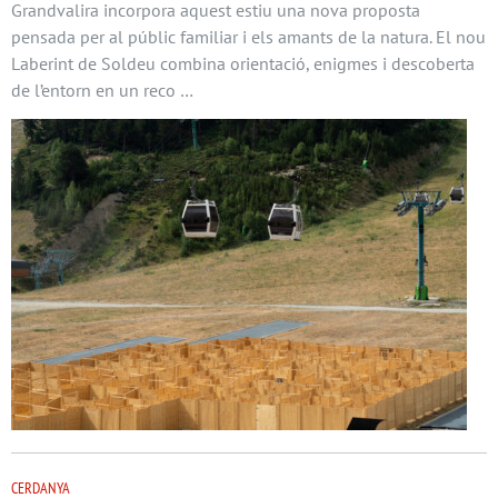
Grandvalira incorpora aquest estiu una nova proposta
pensada per al públic familiar i els amants de la natura. El nou
Laberint de Soldeu combina orientació, enigmes i descoberta
de l’entorn en un reco …
CERDANYA