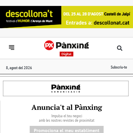
Digital
Subscriu-te
8, agost del 2026
Anuncia't al Pànxing
Impulsa el teu negoci
amb les nostres revistes de proximitat
Promociona el meu establiment