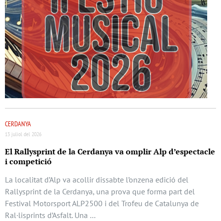
CERDANYA
13 juliol del 2026
El Rallysprint de la Cerdanya va omplir Alp d’espectacle
i competició
La localitat d’Alp va acollir dissabte l’onzena edició del
Rallysprint de la Cerdanya, una prova que forma part del
Festival Motorsport ALP2500 i del Trofeu de Catalunya de
Ral·lisprints d’Asfalt. Una …