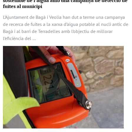
sostenible de l’aigua amb una campanya de detecció de
fuites al municipi
L’Ajuntament de Bagà i Veolia han dut a terme una campanya
de recerca de fuites a la xarxa d’aigua potable al nucli antic de
Bagà i al barri de Terradelles amb l’objectiu de millorar
l’eficiència del …