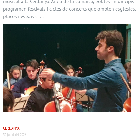
musical a la Cerdanya. Arreu de la comarca, pobles i municipis
programen festivals i cicles de concerts que omplen esglésies,
places i espais si …
CERDANYA
30 juliol del 2026