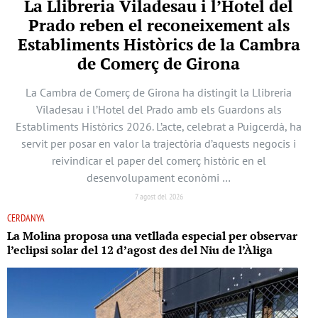
La Llibreria Viladesau i l’Hotel del
Prado reben el reconeixement als
Establiments Històrics de la Cambra
de Comerç de Girona
La Cambra de Comerç de Girona ha distingit la Llibreria
Viladesau i l’Hotel del Prado amb els Guardons als
Establiments Històrics 2026. L’acte, celebrat a Puigcerdà, ha
servit per posar en valor la trajectòria d’aquests negocis i
reivindicar el paper del comerç històric en el
desenvolupament econòmi …
7 agost del 2026
CERDANYA
La Molina proposa una vetllada especial per observar
l’eclipsi solar del 12 d’agost des del Niu de l’Àliga