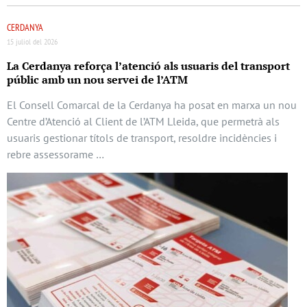
CERDANYA
15 juliol del 2026
La Cerdanya reforça l’atenció als usuaris del transport
públic amb un nou servei de l’ATM
El Consell Comarcal de la Cerdanya ha posat en marxa un nou
Centre d’Atenció al Client de l’ATM Lleida, que permetrà als
usuaris gestionar títols de transport, resoldre incidències i
rebre assessorame …