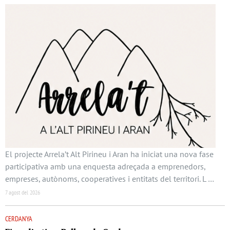
El projecte Arrela’t Alt Pirineu i Aran ha iniciat una nova fase
participativa amb una enquesta adreçada a emprenedors,
empreses, autònoms, cooperatives i entitats del territori. L …
7 agost del 2026
CERDANYA