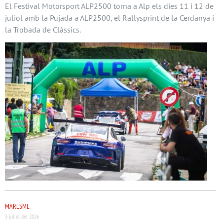
El Festival Motorsport ALP2500 torna a Alp els dies 11 i 12 de
juliol amb la Pujada a ALP2500, el Rallysprint de la Cerdanya i
la Trobada de Clàssics.
MARESME
3 juliol del 2026