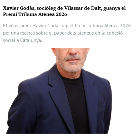
Xavier Godàs, sociòleg de Vilassar de Dalt, guanya el
Premi Tribuna Atenea 2026
El vilassarenc Xavier Godàs rep el Premi Tribuna Atenea 2026
per una recerca sobre el paper dels ateneus en la cohesió
social a Catalunya.