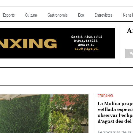
Esports
Cultura
Gastronomia
Eco
Entrevistes
Nens i
A
P
CERDANYA
La Molina prop
vetllada especi
observar l’eclip
d’agost des del 
Ferrocarrils de l