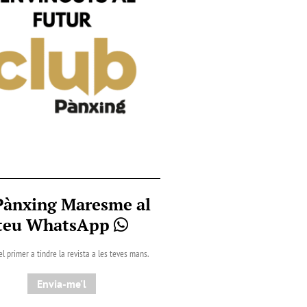
Pànxing Maresme al
teu WhatsApp
el primer a tindre la revista a les teves mans.
Envia-me'l