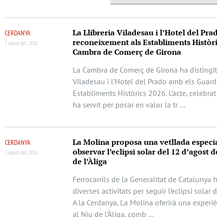
La Llibreria Viladesau i l’Hotel del Pra
CERDANYA
reconeixement als Establiments Històri
7 agost del 2026
Cambra de Comerç de Girona
La Cambra de Comerç de Girona ha distingit 
Viladesau i l’Hotel del Prado amb els Guar
Establiments Històrics 2026. L’acte, celebrat
ha servit per posar en valor la tr …
La Molina proposa una vetllada especi
CERDANYA
observar l’eclipsi solar del 12 d’agost d
7 agost del 2026
de l’Àliga
Ferrocarrils de la Generalitat de Catalunya 
diverses activitats per seguir l’eclipsi solar 
A la Cerdanya, La Molina oferirà una experi
al Niu de l’Àliga, comb …