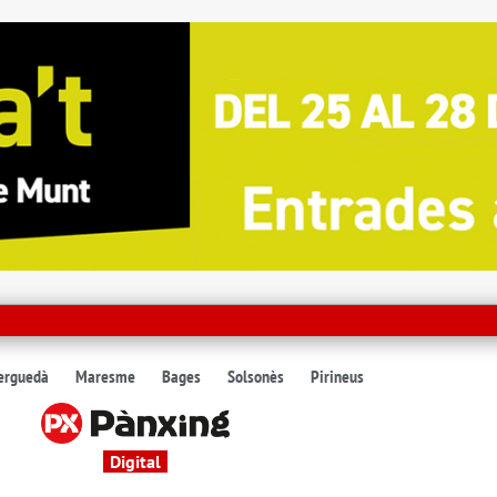
erguedà
Maresme
Bages
Solsonès
Pirineus
Digital