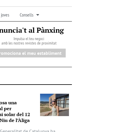
 joves
Consells
nuncia't al Pànxing
Impulsa el teu negoci
amb les nostres revistes de proximitat
romociona el meu establiment
osa una
al per
si solar del 12
Niu de l’Àliga
a Generalitat de Catalunya ha