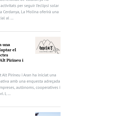
activitats per seguir l’eclipsi solar
 la Cerdanya, La Molina oferirà una
ial al …
a una
aptar el
ectes
Alt Pirineu i
t Alt Pirineu i Aran ha iniciat una
ipativa amb una enquesta adreçada
mpreses, autònoms, cooperatives i
ri. L …