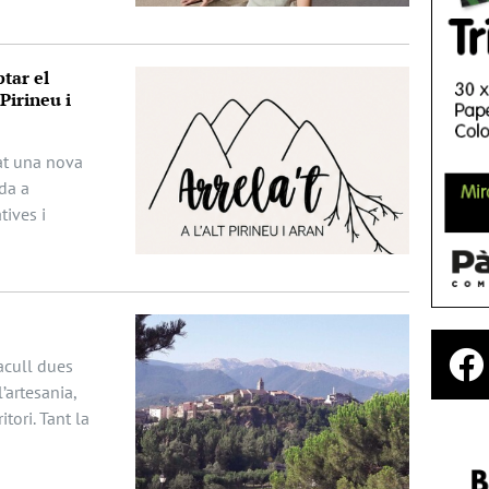
tar el
Pirineu i
ciat una nova
da a
ives i
acull dues
’artesania,
itori. Tant la