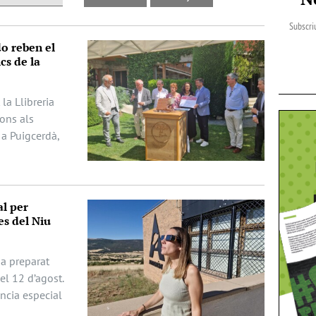
Subscriu
do reben el
cs de la
la Llibreria
dons als
 a Puigcerdà,
al per
es del Niu
ha preparat
del 12 d’agost.
ència especial