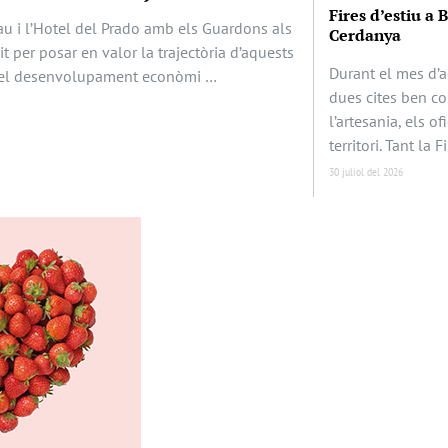
Fires d’estiu a 
au i l’Hotel del Prado amb els Guardons als
Cerdanya
it per posar en valor la trajectòria d’aquests
Durant el mes d’a
en el desenvolupament econòmi …
dues cites ben c
l’artesania, els of
territori. Tant la F
30 juliol del 2026