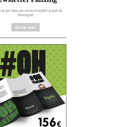
-te per rebre per correu el butlletí gratuït de
Pànxing.net​
Envia-me'l