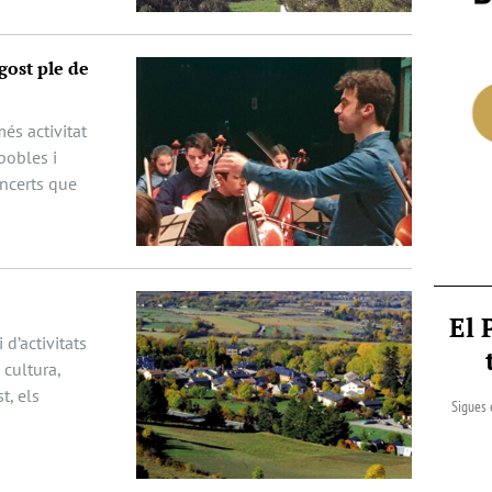
gost ple de
és activitat
pobles i
oncerts que
El 
 d’activitats
cultura,
t, els
Sigues 