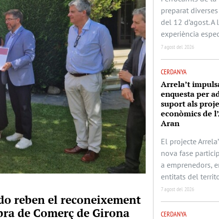
preparat diverses 
del 12 d’agost. A
experiència espec
7 agost del 2026
CERDANYA
Arrela’t impuls
enquesta per ad
suport als proj
econòmics de l’
Aran
El projecte Arrela’
nova fase partic
a emprenedors, e
entitats del territo
7 agost del 2026
rado reben el reconeixement
mbra de Comerç de Girona
CERDANYA