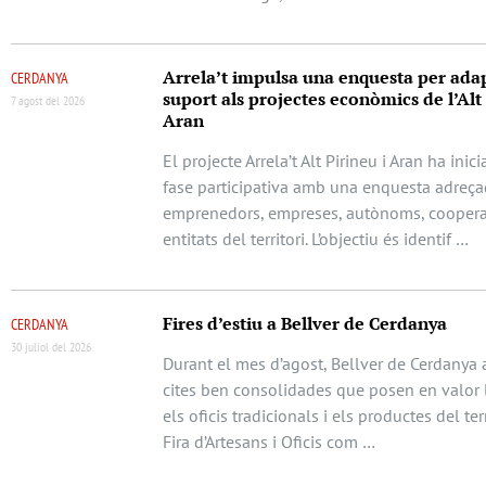
Arrela’t impulsa una enquesta per adap
CERDANYA
suport als projectes econòmics de l’Alt 
7 agost del 2026
Aran
El projecte Arrela’t Alt Pirineu i Aran ha ini
fase participativa amb una enquesta adreça
emprenedors, empreses, autònoms, cooperat
entitats del territori. L’objectiu és identif …
Fires d’estiu a Bellver de Cerdanya
CERDANYA
30 juliol del 2026
Durant el mes d’agost, Bellver de Cerdanya 
cites ben consolidades que posen en valor l
els oficis tradicionals i els productes del terr
Fira d’Artesans i Oficis com …