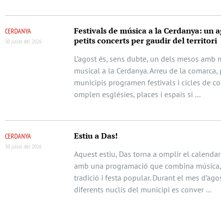
Festivals de música a la Cerdanya: un a
CERDANYA
petits concerts per gaudir del territori
30 juliol del 2026
L’agost és, sens dubte, un dels mesos amb m
musical a la Cerdanya. Arreu de la comarca, 
municipis programen festivals i cicles de c
omplen esglésies, places i espais si …
Estiu a Das!
CERDANYA
30 juliol del 2026
Aquest estiu, Das torna a omplir el calendari
amb una programació que combina música, 
tradició i festa popular. Durant el mes d’agos
diferents nuclis del municipi es conver …