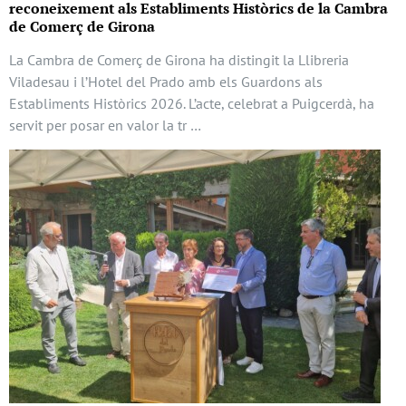
reconeixement als Establiments Històrics de la Cambra
de Comerç de Girona
La Cambra de Comerç de Girona ha distingit la Llibreria
Viladesau i l’Hotel del Prado amb els Guardons als
Establiments Històrics 2026. L’acte, celebrat a Puigcerdà, ha
servit per posar en valor la tr …