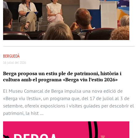
BERGUEDÀ
16 juliol del 2026
Berga proposa un estiu ple de patrimoni, història i
cultura amb el programa «Berga viu l’estiu 2026»
El Museu Comarcal de Berga impulsa una nova edició de
«Berga viu l’estiu», un programa que, del 17 de juliol al 3 de
setembre, ofereix exposicions i visites guiades per descobrir el
patrimoni, la hist …