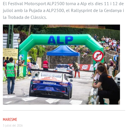
El Festival Motorsport ALP2500 torna a Alp els dies 11 i 12 de
juliol amb la Pujada a ALP2500, el Rallysprint de la Cerdanya i
la Trobada de Clàssics.
MARESME
3 juliol del 2026