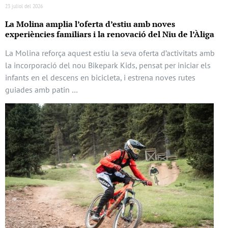
23 juliol del 2026
La Molina amplia l’oferta d’estiu amb noves
experiències familiars i la renovació del Niu de l’Àliga
La Molina reforça aquest estiu la seva oferta d’activitats amb
la incorporació del nou Bikepark Kids, pensat per iniciar els
infants en el descens en bicicleta, i estrena noves rutes
guiades amb patin …