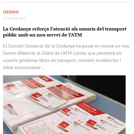
CERDANYA
15 juliol del 2026
La Cerdanya reforça l’atenció als usuaris del transport
públic amb un nou servei de l’ATM
El Consell Comarcal de la Cerdanya ha posat en marxa un nou
Centre d’Atenció al Client de l’ATM Lleida, que permetrà als
usuaris gestionar títols de transport, resoldre incidències i
rebre assessorame …