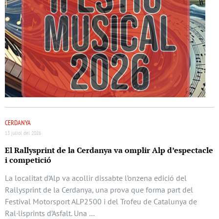
CERDANYA
13 juliol del 2026
El Rallysprint de la Cerdanya va omplir Alp d’espectacle
i competició
La localitat d’Alp va acollir dissabte l’onzena edició del
Rallysprint de la Cerdanya, una prova que forma part del
Festival Motorsport ALP2500 i del Trofeu de Catalunya de
Ral·lisprints d’Asfalt. Una …