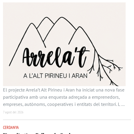
El projecte Arrela’t Alt Pirineu i Aran ha iniciat una nova fase
participativa amb una enquesta adreçada a emprenedors,
empreses, autònoms, cooperatives i entitats del territori. L …
7 agost del 2026
CERDANYA