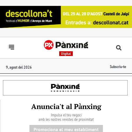
Digital
Subscriu-te
9, agost del 2026
Anuncia't al Pànxing
Impulsa el teu negoci
amb les nostres revistes de proximitat
Promociona el meu establiment