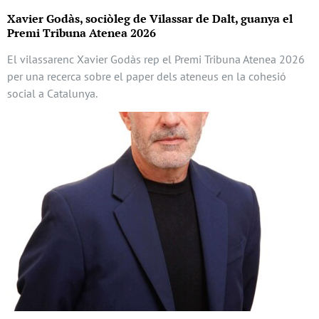
Xavier Godàs, sociòleg de Vilassar de Dalt, guanya el
Premi Tribuna Atenea 2026
El vilassarenc Xavier Godàs rep el Premi Tribuna Atenea 2026
per una recerca sobre el paper dels ateneus en la cohesió
social a Catalunya.