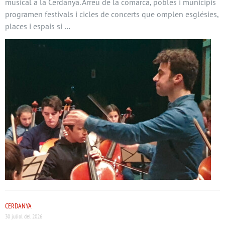
musical a la Cerdanya. Arreu de la comarca, pobles i municipis
programen festivals i cicles de concerts que omplen esglésies,
places i espais si …
CERDANYA
30 juliol del 2026