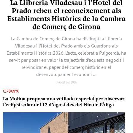
La Llibreria Viladesau i l’Hotel del
Prado reben el reconeixement als
Establiments Històrics de la Cambra
de Comerç de Girona
La Cambra de Comerç de Girona ha distingit la Llibreria
Viladesau i l’Hotel del Prado amb els Guardons als
Establiments Històrics 2026. L’acte, celebrat a Puigcerdà, ha
servit per posar en valor la trajectòria d’aquests negocis i
reivindicar el paper del comerç històric en el
desenvolupament econòmi …
7 agost del 2026
CERDANYA
La Molina proposa una vetllada especial per observar
l’eclipsi solar del 12 d’agost des del Niu de l’Àliga