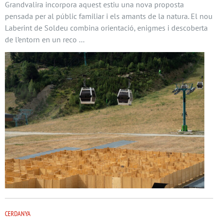
Grandvalira incorpora aquest estiu una nova proposta
pensada per al públic familiar i els amants de la natura. El nou
Laberint de Soldeu combina orientació, enigmes i descoberta
de l’entorn en un reco …
CERDANYA