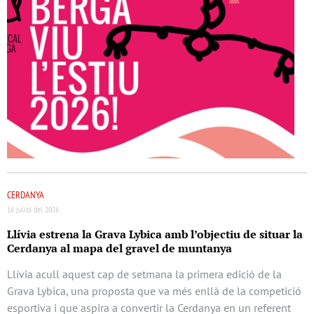
CERDANYA
16 juliol del 2026
Llívia estrena la Grava Lybica amb l’objectiu de situar la
Cerdanya al mapa del gravel de muntanya
Llívia acull aquest cap de setmana la primera edició de la
Grava Lybica, una proposta que va més enllà de la competició
esportiva i que aspira a convertir la Cerdanya en un referent