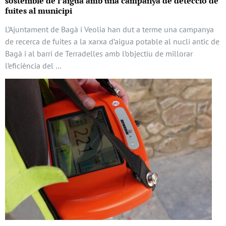
sostenible de l’aigua amb una campanya de detecció de
fuites al municipi
L’Ajuntament de Bagà i Veolia han dut a terme una campanya
de recerca de fuites a la xarxa d’aigua potable al nucli antic de
Bagà i al barri de Terradelles amb l’objectiu de millorar
l’eficiència del …