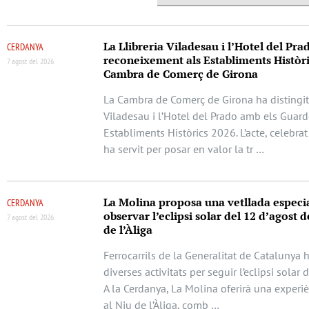
La Llibreria Viladesau i l’Hotel del Pra
CERDANYA
reconeixement als Establiments Històri
7 agost del 2026
Cambra de Comerç de Girona
La Cambra de Comerç de Girona ha distingit 
Viladesau i l’Hotel del Prado amb els Guar
Establiments Històrics 2026. L’acte, celebrat
ha servit per posar en valor la tr …
La Molina proposa una vetllada especi
CERDANYA
observar l’eclipsi solar del 12 d’agost d
7 agost del 2026
de l’Àliga
Ferrocarrils de la Generalitat de Catalunya 
diverses activitats per seguir l’eclipsi solar 
A la Cerdanya, La Molina oferirà una experi
al Niu de l’Àliga, comb …