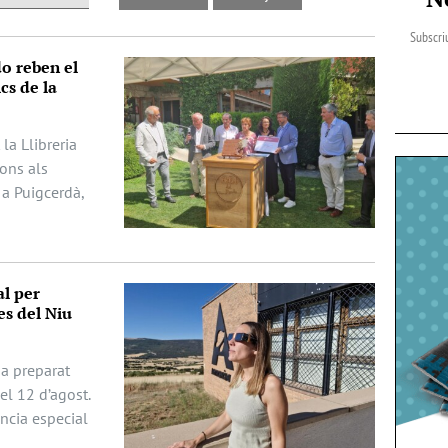
Subscriu
do reben el
cs de la
la Llibreria
dons als
 a Puigcerdà,
al per
es del Niu
ha preparat
del 12 d’agost.
ència especial