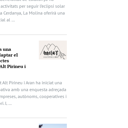
activitats per seguir l’eclipsi solar
 la Cerdanya, La Molina oferirà una
ial al …
a una
aptar el
ectes
Alt Pirineu i
t Alt Pirineu i Aran ha iniciat una
ipativa amb una enquesta adreçada
mpreses, autònoms, cooperatives i
ri. L …