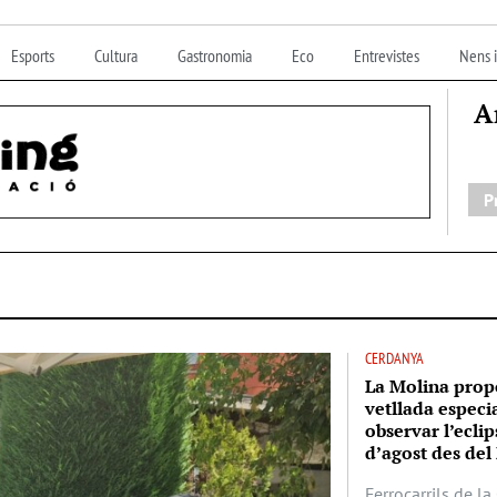
Esports
Cultura
Gastronomia
Eco
Entrevistes
Nens i
A
P
CERDANYA
La Molina prop
vetllada especi
observar l’eclip
d’agost des del 
Ferrocarrils de l