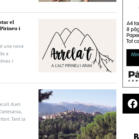
tar el
Pirineu i
ciat una nova
da a
ives i
acull dues
’artesania,
itori. Tant la