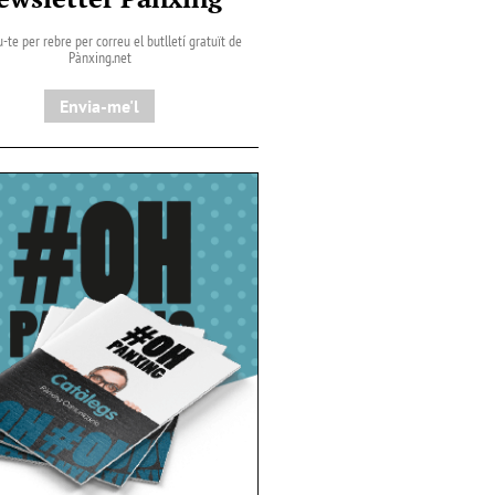
-te per rebre per correu el butlletí gratuït de
Pànxing.net​
Envia-me'l