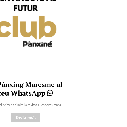
Pànxing Maresme al
teu WhatsApp
el primer a tindre la revista a les teves mans.
Envia-me'l