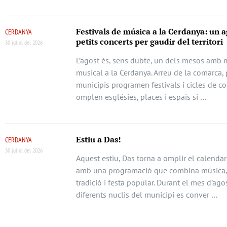
Festivals de música a la Cerdanya: un a
CERDANYA
petits concerts per gaudir del territori
30 juliol del 2026
L’agost és, sens dubte, un dels mesos amb m
musical a la Cerdanya. Arreu de la comarca, 
municipis programen festivals i cicles de c
omplen esglésies, places i espais si …
Estiu a Das!
CERDANYA
30 juliol del 2026
Aquest estiu, Das torna a omplir el calendari
amb una programació que combina música, 
tradició i festa popular. Durant el mes d’agos
diferents nuclis del municipi es conver …