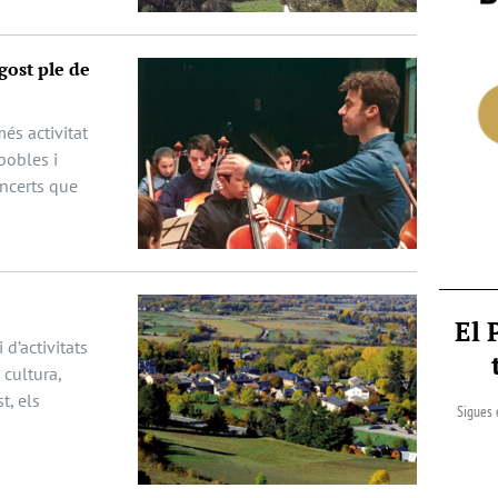
gost ple de
és activitat
pobles i
oncerts que
El 
 d’activitats
cultura,
t, els
Sigues 