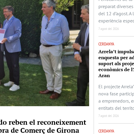
preparat diverses 
del 12 d’agost. A
experiència espec
7 agost del 2026
CERDANYA
Arrela’t impuls
enquesta per ad
suport als proj
econòmics de l’
Aran
El projecte Arrela’
nova fase partic
a emprenedors, e
entitats del territo
7 agost del 2026
rado reben el reconeixement
mbra de Comerç de Girona
CERDANYA