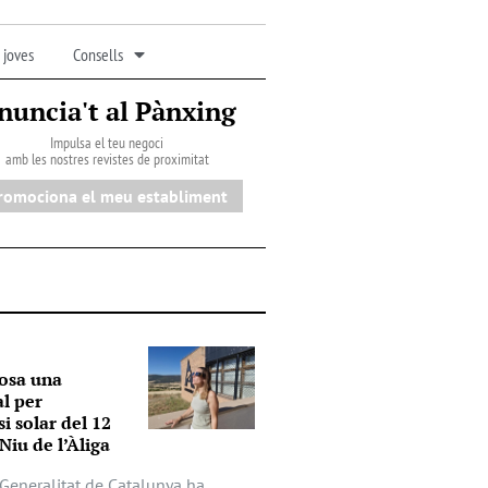
 joves
Consells
nuncia't al Pànxing
Impulsa el teu negoci
amb les nostres revistes de proximitat
romociona el meu establiment
osa una
al per
si solar del 12
Niu de l’Àliga
a Generalitat de Catalunya ha