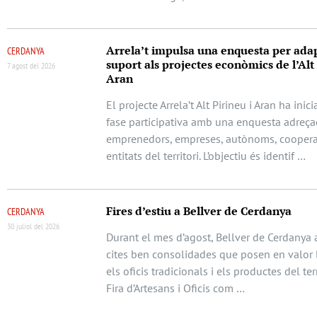
Arrela’t impulsa una enquesta per adap
CERDANYA
suport als projectes econòmics de l’Alt 
7 agost del 2026
Aran
El projecte Arrela’t Alt Pirineu i Aran ha ini
fase participativa amb una enquesta adreça
emprenedors, empreses, autònoms, cooperat
entitats del territori. L’objectiu és identif …
Fires d’estiu a Bellver de Cerdanya
CERDANYA
30 juliol del 2026
Durant el mes d’agost, Bellver de Cerdanya 
cites ben consolidades que posen en valor l
els oficis tradicionals i els productes del terr
Fira d’Artesans i Oficis com …