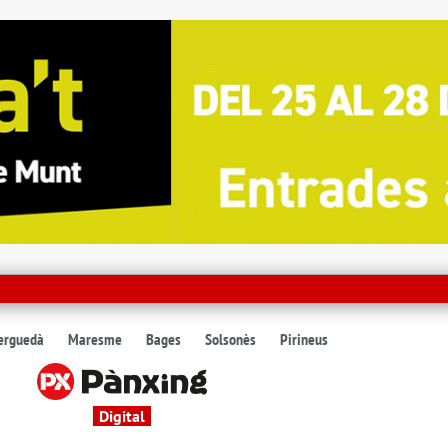
erguedà
Maresme
Bages
Solsonès
Pirineus
Digital