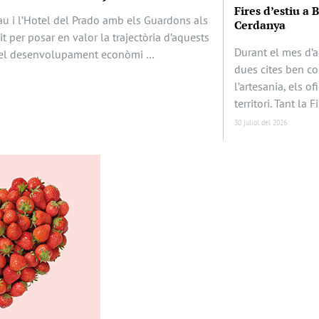
Fires d’estiu a 
au i l’Hotel del Prado amb els Guardons als
Cerdanya
it per posar en valor la trajectòria d’aquests
Durant el mes d’a
en el desenvolupament econòmi …
dues cites ben c
l’artesania, els of
territori. Tant la F
30 juliol del 2026