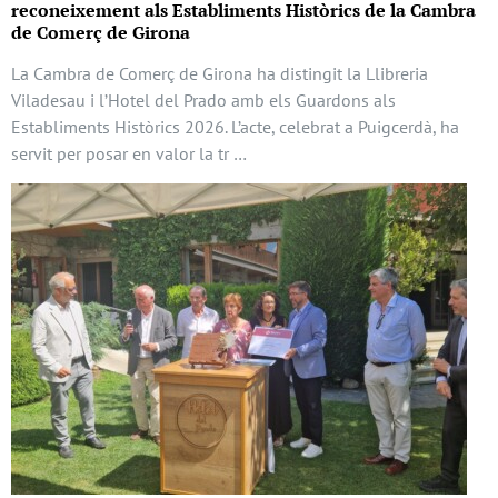
reconeixement als Establiments Històrics de la Cambra
de Comerç de Girona
La Cambra de Comerç de Girona ha distingit la Llibreria
Viladesau i l’Hotel del Prado amb els Guardons als
Establiments Històrics 2026. L’acte, celebrat a Puigcerdà, ha
servit per posar en valor la tr …