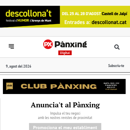
Digital
Subscriu-te
9, agost del 2026
Anuncia't al Pànxing
Impulsa el teu negoci
amb les nostres revistes de proximitat
Promociona el meu establiment