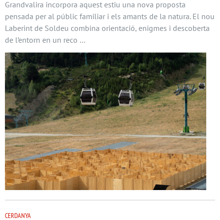
Grandvalira incorpora aquest estiu una nova proposta
pensada per al públic familiar i els amants de la natura. El nou
Laberint de Soldeu combina orientació, enigmes i descoberta
de l’entorn en un reco …
CERDANYA