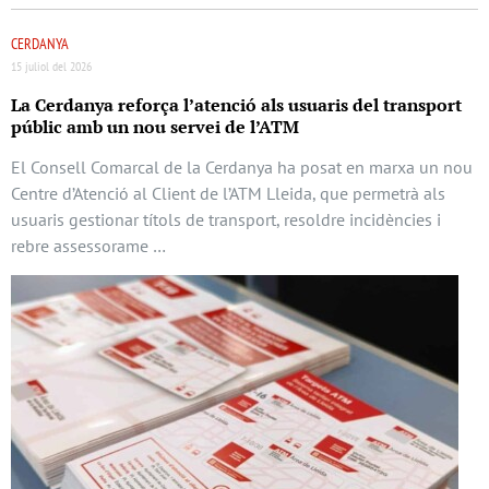
CERDANYA
15 juliol del 2026
La Cerdanya reforça l’atenció als usuaris del transport
públic amb un nou servei de l’ATM
El Consell Comarcal de la Cerdanya ha posat en marxa un nou
Centre d’Atenció al Client de l’ATM Lleida, que permetrà als
usuaris gestionar títols de transport, resoldre incidències i
rebre assessorame …