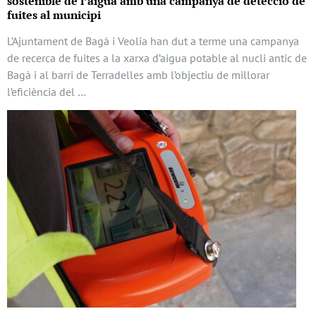
sostenible de l’aigua amb una campanya de detecció de
fuites al municipi
L’Ajuntament de Bagà i Veolia han dut a terme una campanya
de recerca de fuites a la xarxa d’aigua potable al nucli antic de
Bagà i al barri de Terradelles amb l’objectiu de millorar
l’eficiència del …