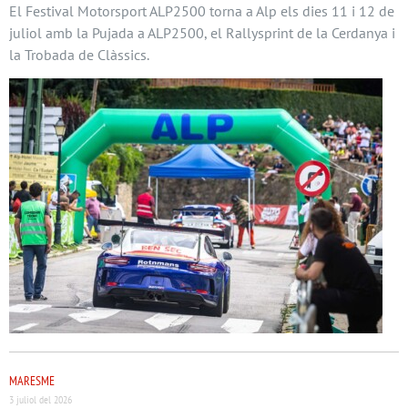
El Festival Motorsport ALP2500 torna a Alp els dies 11 i 12 de
juliol amb la Pujada a ALP2500, el Rallysprint de la Cerdanya i
la Trobada de Clàssics.
MARESME
3 juliol del 2026