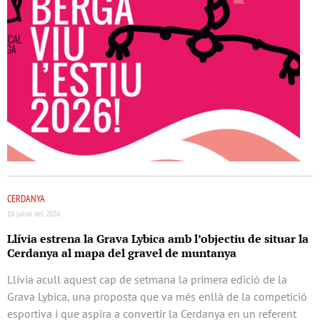
CERDANYA
16 juliol del 2026
Llívia estrena la Grava Lybica amb l’objectiu de situar la
Cerdanya al mapa del gravel de muntanya
Llívia acull aquest cap de setmana la primera edició de la
Grava Lybica, una proposta que va més enllà de la competició
esportiva i que aspira a convertir la Cerdanya en un referent