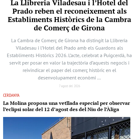
La Llibreria Viladesau i l’Hotel del
Prado reben el reconeixement als
Establiments Històrics de la Cambra
de Comerç de Girona
La Cambra de Comerç de Girona ha distingit la Llibreria
Viladesau i l’Hotel del Prado amb els Guardons als
Establiments Històrics 2026. L’acte, celebrat a Puigcerdà, ha
servit per posar en valor la trajectòria d’aquests negocis i
reivindicar el paper del comerç històric en el
desenvolupament econòmi …
7 agost del 2026
CERDANYA
La Molina proposa una vetllada especial per observar
l’eclipsi solar del 12 d’agost des del Niu de l’Àliga