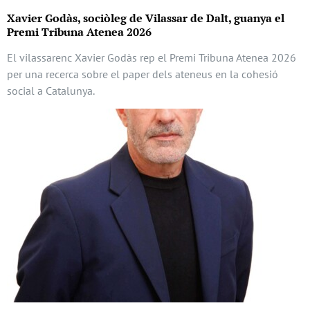
Xavier Godàs, sociòleg de Vilassar de Dalt, guanya el
Premi Tribuna Atenea 2026
El vilassarenc Xavier Godàs rep el Premi Tribuna Atenea 2026
per una recerca sobre el paper dels ateneus en la cohesió
social a Catalunya.