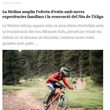
23 juliol del 2026
La Molina amplia l’oferta d’estiu amb noves
experiències familiars i la renovació del Niu de l’Àliga
La Molina reforça aquest estiu la seva oferta d’activitats amb
la incorporació del nou Bikepark Kids, pensat per iniciar els
infants en el descens en bicicleta, i estrena noves rutes
guiades amb patin …