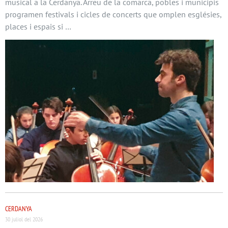
musical a la Cerdanya. Arreu de la comarca, pobles i municipis
programen festivals i cicles de concerts que omplen esglésies,
places i espais si …
CERDANYA
30 juliol del 2026