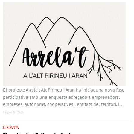
El projecte Arrela’t Alt Pirineu i Aran ha iniciat una nova fase
participativa amb una enquesta adreçada a emprenedors,
empreses, autònoms, cooperatives i entitats del territori. L …
7 agost del 2026
CERDANYA