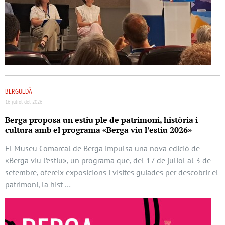
BERGUEDÀ
16 juliol del 2026
Berga proposa un estiu ple de patrimoni, història i
cultura amb el programa «Berga viu l’estiu 2026»
El Museu Comarcal de Berga impulsa una nova edició de
«Berga viu l’estiu», un programa que, del 17 de juliol al 3 de
setembre, ofereix exposicions i visites guiades per descobrir el
patrimoni, la hist …