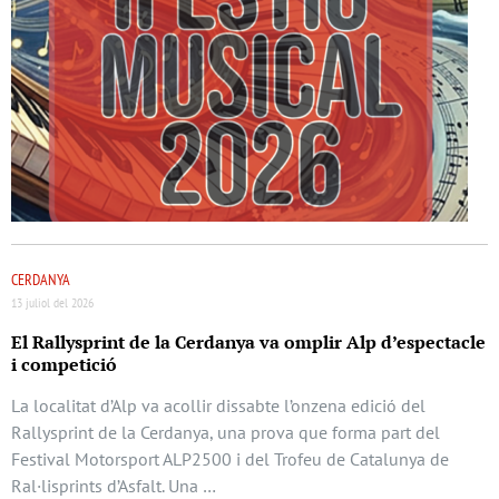
CERDANYA
13 juliol del 2026
El Rallysprint de la Cerdanya va omplir Alp d’espectacle
i competició
La localitat d’Alp va acollir dissabte l’onzena edició del
Rallysprint de la Cerdanya, una prova que forma part del
Festival Motorsport ALP2500 i del Trofeu de Catalunya de
Ral·lisprints d’Asfalt. Una …