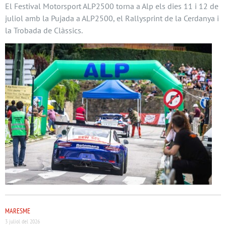
El Festival Motorsport ALP2500 torna a Alp els dies 11 i 12 de
juliol amb la Pujada a ALP2500, el Rallysprint de la Cerdanya i
la Trobada de Clàssics.
MARESME
3 juliol del 2026