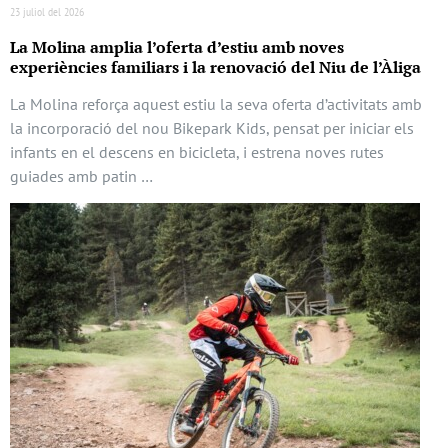
23 juliol del 2026
La Molina amplia l’oferta d’estiu amb noves
experiències familiars i la renovació del Niu de l’Àliga
La Molina reforça aquest estiu la seva oferta d’activitats amb
la incorporació del nou Bikepark Kids, pensat per iniciar els
infants en el descens en bicicleta, i estrena noves rutes
guiades amb patin …