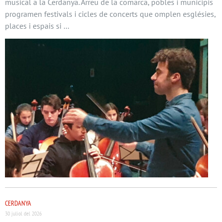
musical a la Cerdanya. Arreu de la comarca, pobles i municipis
programen festivals i cicles de concerts que omplen esglésies,
places i espais si …
CERDANYA
30 juliol del 2026