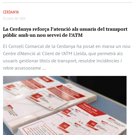
CERDANYA
15 juliol del 2026
La Cerdanya reforça l’atenció als usuaris del transport
públic amb un nou servei de l’ATM
El Consell Comarcal de la Cerdanya ha posat en marxa un nou
Centre d’Atenció al Client de l’ATM Lleida, que permetrà als
usuaris gestionar títols de transport, resoldre incidències i
rebre assessorame …