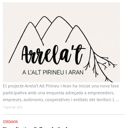
El projecte Arrela’t Alt Pirineu i Aran ha iniciat una nova fase
participativa amb una enquesta adreçada a emprenedors,
empreses, autònoms, cooperatives i entitats del territori. L …
7 agost del 2026
CERDANYA