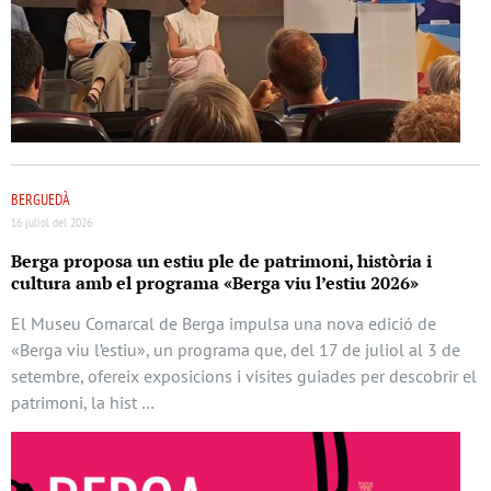
BERGUEDÀ
16 juliol del 2026
Berga proposa un estiu ple de patrimoni, història i
cultura amb el programa «Berga viu l’estiu 2026»
El Museu Comarcal de Berga impulsa una nova edició de
«Berga viu l’estiu», un programa que, del 17 de juliol al 3 de
setembre, ofereix exposicions i visites guiades per descobrir el
patrimoni, la hist …