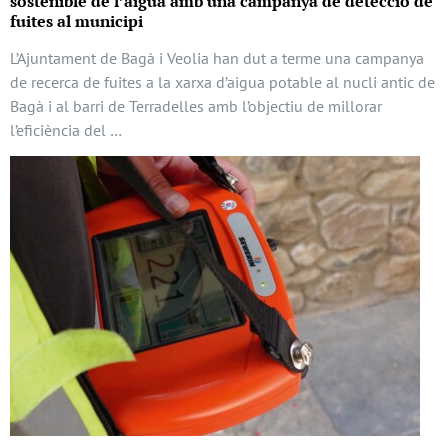
sostenible de l’aigua amb una campanya de detecció de
fuites al municipi
L’Ajuntament de Bagà i Veolia han dut a terme una campanya
de recerca de fuites a la xarxa d’aigua potable al nucli antic de
Bagà i al barri de Terradelles amb l’objectiu de millorar
l’eficiència del …