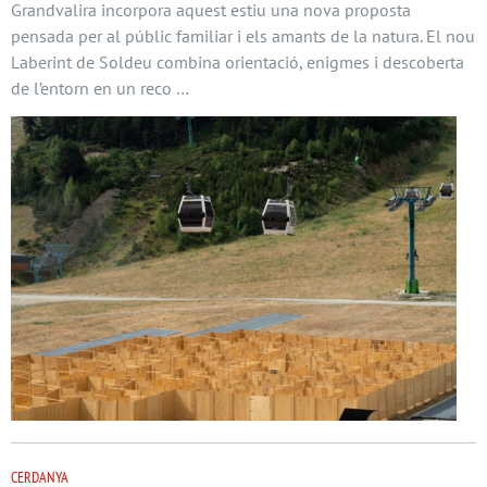
Grandvalira incorpora aquest estiu una nova proposta
pensada per al públic familiar i els amants de la natura. El nou
Laberint de Soldeu combina orientació, enigmes i descoberta
de l’entorn en un reco …
CERDANYA