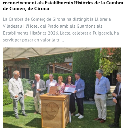
reconeixement als Establiments Històrics de la Cambra
de Comerç de Girona
La Cambra de Comerç de Girona ha distingit la Llibreria
Viladesau i l’Hotel del Prado amb els Guardons als
Establiments Històrics 2026. L’acte, celebrat a Puigcerdà, ha
servit per posar en valor la tr …