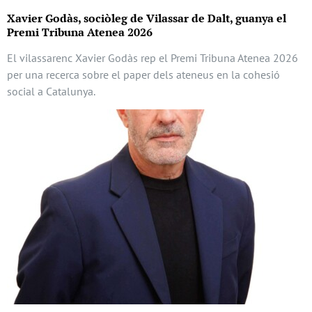
Xavier Godàs, sociòleg de Vilassar de Dalt, guanya el
Premi Tribuna Atenea 2026
El vilassarenc Xavier Godàs rep el Premi Tribuna Atenea 2026
per una recerca sobre el paper dels ateneus en la cohesió
social a Catalunya.