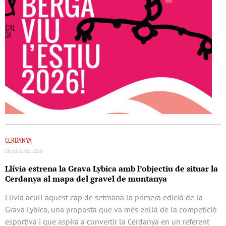
CERDANYA
16 juliol del 2026
Llívia estrena la Grava Lybica amb l’objectiu de situar la
Cerdanya al mapa del gravel de muntanya
Llívia acull aquest cap de setmana la primera edició de la
Grava Lybica, una proposta que va més enllà de la competició
esportiva i que aspira a convertir la Cerdanya en un referent