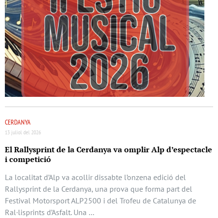
CERDANYA
13 juliol del 2026
El Rallysprint de la Cerdanya va omplir Alp d’espectacle
i competició
La localitat d’Alp va acollir dissabte l’onzena edició del
Rallysprint de la Cerdanya, una prova que forma part del
Festival Motorsport ALP2500 i del Trofeu de Catalunya de
Ral·lisprints d’Asfalt. Una …