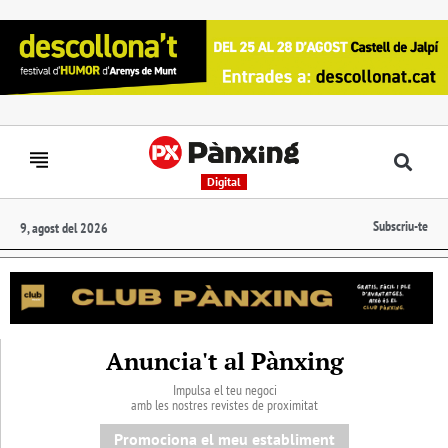
Digital
Subscriu-te
9, agost del 2026
Anuncia't al Pànxing
Impulsa el teu negoci
amb les nostres revistes de proximitat
Promociona el meu establiment