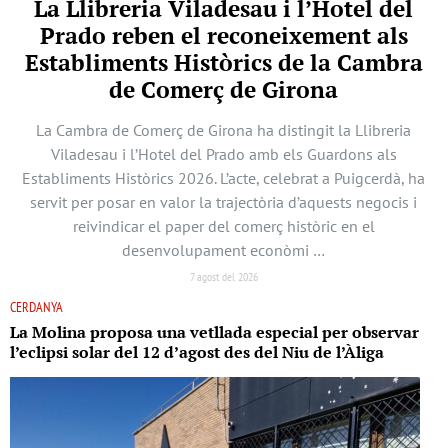
La Llibreria Viladesau i l’Hotel del
Prado reben el reconeixement als
Establiments Històrics de la Cambra
de Comerç de Girona
La Cambra de Comerç de Girona ha distingit la Llibreria
Viladesau i l’Hotel del Prado amb els Guardons als
Establiments Històrics 2026. L’acte, celebrat a Puigcerdà, ha
servit per posar en valor la trajectòria d’aquests negocis i
reivindicar el paper del comerç històric en el
desenvolupament econòmi …
7 agost del 2026
CERDANYA
La Molina proposa una vetllada especial per observar
l’eclipsi solar del 12 d’agost des del Niu de l’Àliga