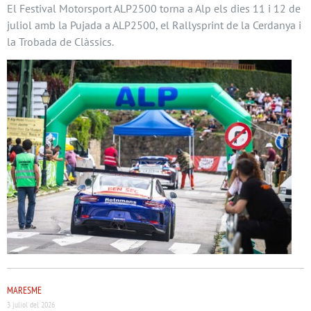
El Festival Motorsport ALP2500 torna a Alp els dies 11 i 12 de
juliol amb la Pujada a ALP2500, el Rallysprint de la Cerdanya i
la Trobada de Clàssics.
MARESME
3 juliol del 2026