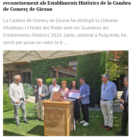
reconeixement als Establiments Històrics de la Cambra
de Comerç de Girona
La Cambra de Comerç de Girona ha distingit la Llibreria
Viladesau i l’Hotel del Prado amb els Guardons als
Establiments Històrics 2026. L’acte, celebrat a Puigcerdà, ha
servit per posar en valor la tr …