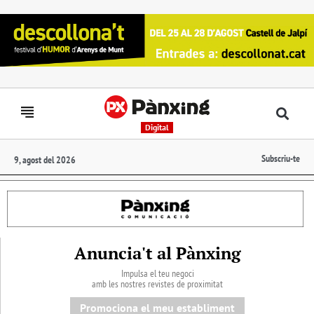
Digital
Subscriu-te
9, agost del 2026
Anuncia't al Pànxing
Impulsa el teu negoci
amb les nostres revistes de proximitat
Promociona el meu establiment