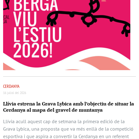
CERDANYA
16 juliol del 2026
Llívia estrena la Grava Lybica amb l’objectiu de situar la
Cerdanya al mapa del gravel de muntanya
Llívia acull aquest cap de setmana la primera edició de la
Grava Lybica, una proposta que va més enllà de la competició
esportiva i que aspira a convertir la Cerdanya en un referent