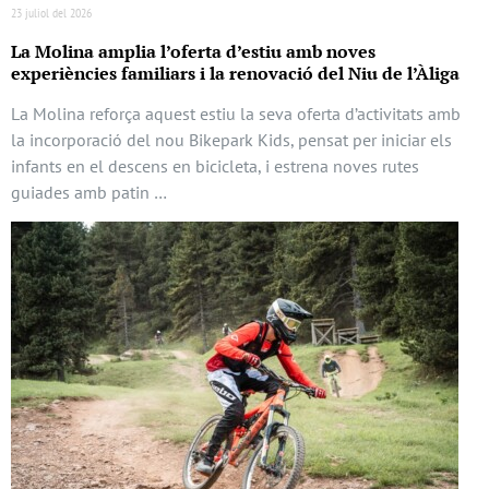
23 juliol del 2026
La Molina amplia l’oferta d’estiu amb noves
experiències familiars i la renovació del Niu de l’Àliga
La Molina reforça aquest estiu la seva oferta d’activitats amb
la incorporació del nou Bikepark Kids, pensat per iniciar els
infants en el descens en bicicleta, i estrena noves rutes
guiades amb patin …