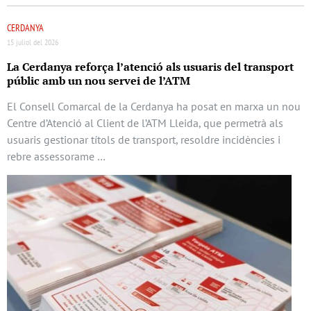
CERDANYA
15 juliol del 2026
La Cerdanya reforça l’atenció als usuaris del transport
públic amb un nou servei de l’ATM
El Consell Comarcal de la Cerdanya ha posat en marxa un nou
Centre d’Atenció al Client de l’ATM Lleida, que permetrà als
usuaris gestionar títols de transport, resoldre incidències i
rebre assessorame …