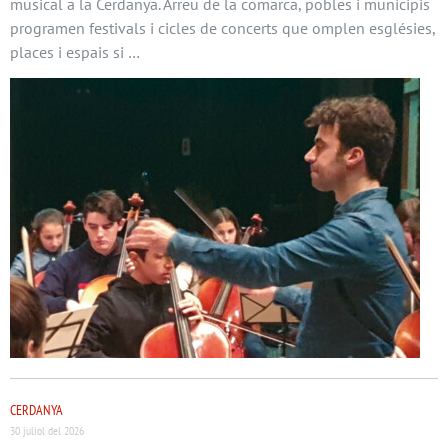
musical a la Cerdanya. Arreu de la comarca, pobles i municipis
programen festivals i cicles de concerts que omplen esglésies,
places i espais si …
CERDANYA
30 juliol del 2026