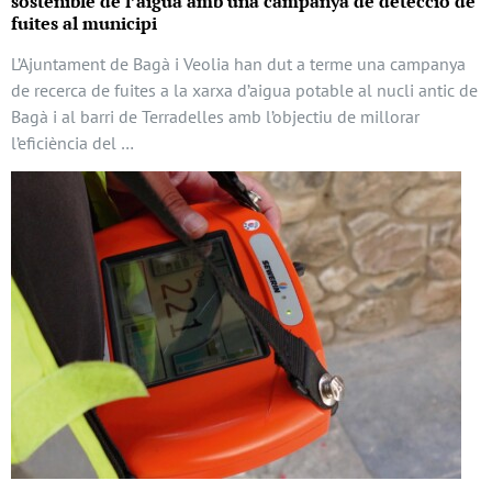
sostenible de l’aigua amb una campanya de detecció de
fuites al municipi
L’Ajuntament de Bagà i Veolia han dut a terme una campanya
de recerca de fuites a la xarxa d’aigua potable al nucli antic de
Bagà i al barri de Terradelles amb l’objectiu de millorar
l’eficiència del …