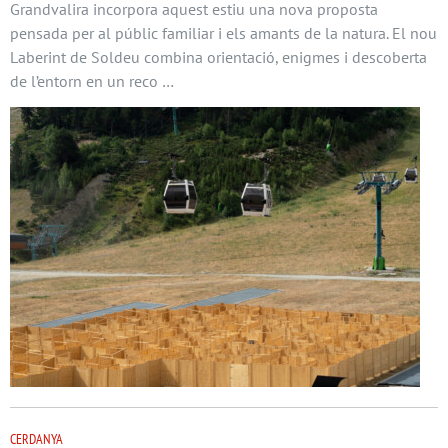
Grandvalira incorpora aquest estiu una nova proposta
pensada per al públic familiar i els amants de la natura. El nou
Laberint de Soldeu combina orientació, enigmes i descoberta
de l’entorn en un reco …
CERDANYA