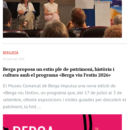
BERGUEDÀ
16 juliol del 2026
Berga proposa un estiu ple de patrimoni, història i
cultura amb el programa «Berga viu l’estiu 2026»
El Museu Comarcal de Berga impulsa una nova edició de
«Berga viu l’estiu», un programa que, del 17 de juliol al 3 de
setembre, ofereix exposicions i visites guiades per descobrir el
patrimoni, la hist …