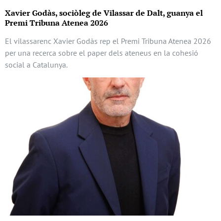
Xavier Godàs, sociòleg de Vilassar de Dalt, guanya el
Premi Tribuna Atenea 2026
El vilassarenc Xavier Godàs rep el Premi Tribuna Atenea 2026
per una recerca sobre el paper dels ateneus en la cohesió
social a Catalunya.