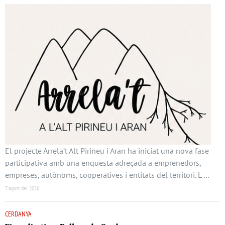
El projecte Arrela’t Alt Pirineu i Aran ha iniciat una nova fase
participativa amb una enquesta adreçada a emprenedors,
empreses, autònoms, cooperatives i entitats del territori. L …
7 agost del 2026
CERDANYA