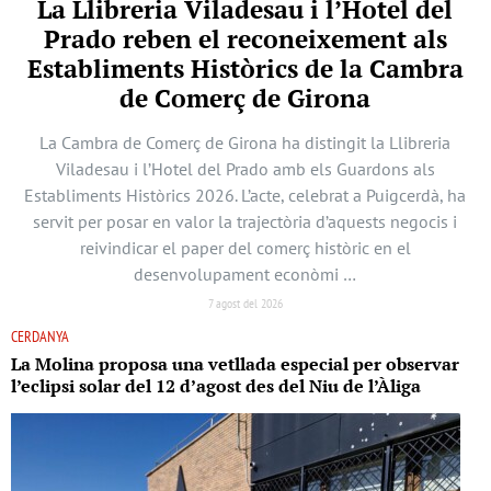
La Llibreria Viladesau i l’Hotel del
Prado reben el reconeixement als
Establiments Històrics de la Cambra
de Comerç de Girona
La Cambra de Comerç de Girona ha distingit la Llibreria
Viladesau i l’Hotel del Prado amb els Guardons als
Establiments Històrics 2026. L’acte, celebrat a Puigcerdà, ha
servit per posar en valor la trajectòria d’aquests negocis i
reivindicar el paper del comerç històric en el
desenvolupament econòmi …
7 agost del 2026
CERDANYA
La Molina proposa una vetllada especial per observar
l’eclipsi solar del 12 d’agost des del Niu de l’Àliga