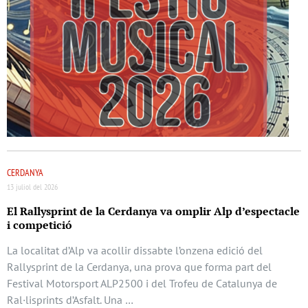
CERDANYA
13 juliol del 2026
El Rallysprint de la Cerdanya va omplir Alp d’espectacle
i competició
La localitat d’Alp va acollir dissabte l’onzena edició del
Rallysprint de la Cerdanya, una prova que forma part del
Festival Motorsport ALP2500 i del Trofeu de Catalunya de
Ral·lisprints d’Asfalt. Una …