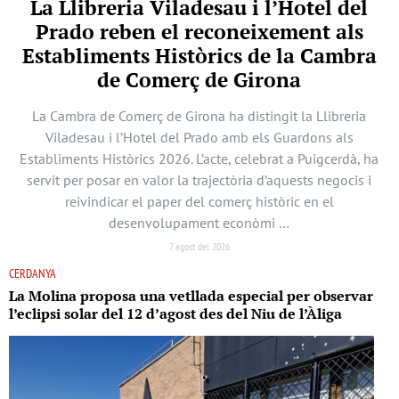
La Llibreria Viladesau i l’Hotel del
Prado reben el reconeixement als
Establiments Històrics de la Cambra
de Comerç de Girona
La Cambra de Comerç de Girona ha distingit la Llibreria
Viladesau i l’Hotel del Prado amb els Guardons als
Establiments Històrics 2026. L’acte, celebrat a Puigcerdà, ha
servit per posar en valor la trajectòria d’aquests negocis i
reivindicar el paper del comerç històric en el
desenvolupament econòmi …
7 agost del 2026
CERDANYA
La Molina proposa una vetllada especial per observar
l’eclipsi solar del 12 d’agost des del Niu de l’Àliga