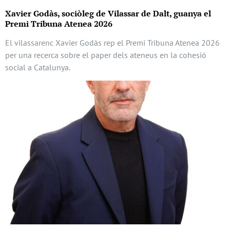
Xavier Godàs, sociòleg de Vilassar de Dalt, guanya el
Premi Tribuna Atenea 2026
El vilassarenc Xavier Godàs rep el Premi Tribuna Atenea 2026
per una recerca sobre el paper dels ateneus en la cohesió
social a Catalunya.