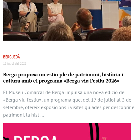
BERGUEDÀ
16 juliol del 2026
Berga proposa un estiu ple de patrimoni, història i
cultura amb el programa «Berga viu l’estiu 2026»
El Museu Comarcal de Berga impulsa una nova edició de
«Berga viu l’estiu», un programa que, del 17 de juliol al 3 de
setembre, ofereix exposicions i visites guiades per descobrir el
patrimoni, la hist …