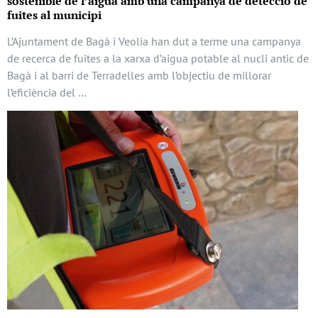
sostenible de l’aigua amb una campanya de detecció de
fuites al municipi
L’Ajuntament de Bagà i Veolia han dut a terme una campanya
de recerca de fuites a la xarxa d’aigua potable al nucli antic de
Bagà i al barri de Terradelles amb l’objectiu de millorar
l’eficiència del …