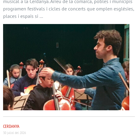
musical a la Cerdanya. Arreu de la comarca, pobles i municipis
programen festivals i cicles de concerts que omplen esglésies,
places i espais si …
CERDANYA
30 juliol del 2026