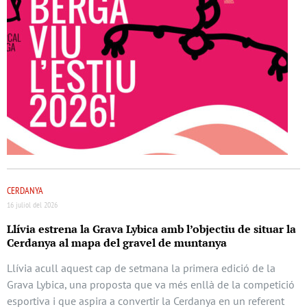
CERDANYA
16 juliol del 2026
Llívia estrena la Grava Lybica amb l’objectiu de situar la
Cerdanya al mapa del gravel de muntanya
Llívia acull aquest cap de setmana la primera edició de la
Grava Lybica, una proposta que va més enllà de la competició
esportiva i que aspira a convertir la Cerdanya en un referent