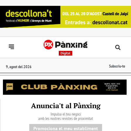
Digital
Subscriu-te
9, agost del 2026
Anuncia't al Pànxing
Impulsa el teu negoci
amb les nostres revistes de proximitat
Promociona el meu establiment