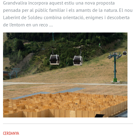
Grandvalira incorpora aquest estiu una nova proposta
pensada per al públic familiar i els amants de la natura. El nou
Laberint de Soldeu combina orientació, enigmes i descoberta
de l’entorn en un reco …
CERDANYA