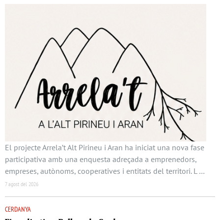
El projecte Arrela’t Alt Pirineu i Aran ha iniciat una nova fase
participativa amb una enquesta adreçada a emprenedors,
empreses, autònoms, cooperatives i entitats del territori. L …
7 agost del 2026
CERDANYA