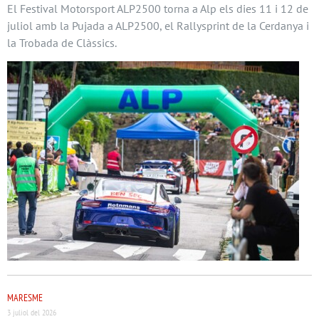
El Festival Motorsport ALP2500 torna a Alp els dies 11 i 12 de
juliol amb la Pujada a ALP2500, el Rallysprint de la Cerdanya i
la Trobada de Clàssics.
MARESME
3 juliol del 2026