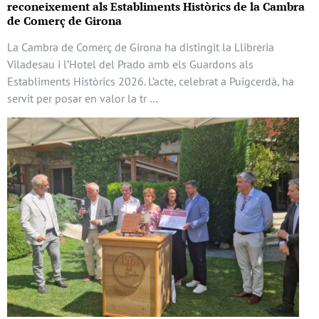
reconeixement als Establiments Històrics de la Cambra
de Comerç de Girona
La Cambra de Comerç de Girona ha distingit la Llibreria
Viladesau i l’Hotel del Prado amb els Guardons als
Establiments Històrics 2026. L’acte, celebrat a Puigcerdà, ha
servit per posar en valor la tr …