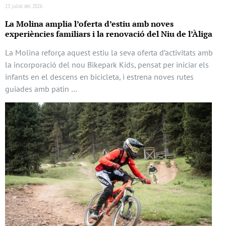
23 juliol del 2026
La Molina amplia l’oferta d’estiu amb noves
experiències familiars i la renovació del Niu de l’Àliga
La Molina reforça aquest estiu la seva oferta d’activitats amb
la incorporació del nou Bikepark Kids, pensat per iniciar els
infants en el descens en bicicleta, i estrena noves rutes
guiades amb patin …