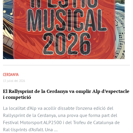
CERDANYA
13 juliol del 2026
El Rallysprint de la Cerdanya va omplir Alp d’espectacle
i competició
La localitat d’Alp va acollir dissabte l’onzena edició del
Rallysprint de la Cerdanya, una prova que forma part del
Festival Motorsport ALP2500 i del Trofeu de Catalunya de
Ral·lisprints d’Asfalt. Una …