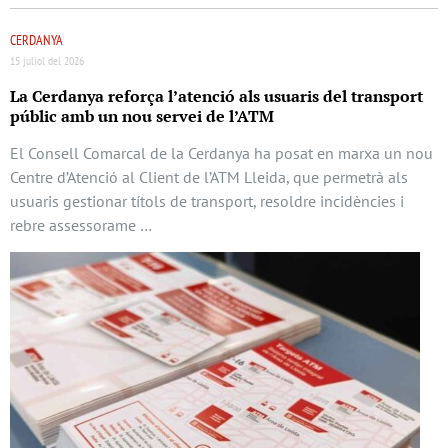
CERDANYA
15 juliol del 2026
La Cerdanya reforça l’atenció als usuaris del transport
públic amb un nou servei de l’ATM
El Consell Comarcal de la Cerdanya ha posat en marxa un nou
Centre d’Atenció al Client de l’ATM Lleida, que permetrà als
usuaris gestionar títols de transport, resoldre incidències i
rebre assessorame …