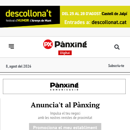
Digital
Subscriu-te
8, agost del 2026
Anuncia't al Pànxing
Impulsa el teu negoci
amb les nostres revistes de proximitat
Promociona el meu establiment