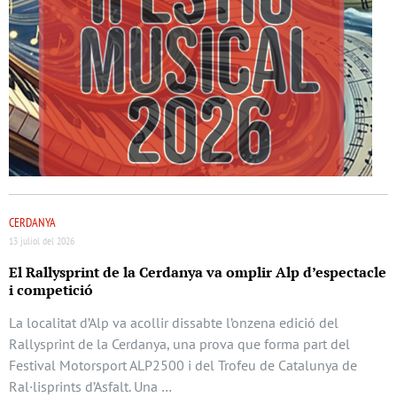
CERDANYA
13 juliol del 2026
El Rallysprint de la Cerdanya va omplir Alp d’espectacle
i competició
La localitat d’Alp va acollir dissabte l’onzena edició del
Rallysprint de la Cerdanya, una prova que forma part del
Festival Motorsport ALP2500 i del Trofeu de Catalunya de
Ral·lisprints d’Asfalt. Una …