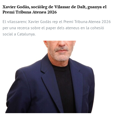
Xavier Godàs, sociòleg de Vilassar de Dalt, guanya el
Premi Tribuna Atenea 2026
El vilassarenc Xavier Godàs rep el Premi Tribuna Atenea 2026
per una recerca sobre el paper dels ateneus en la cohesió
social a Catalunya.