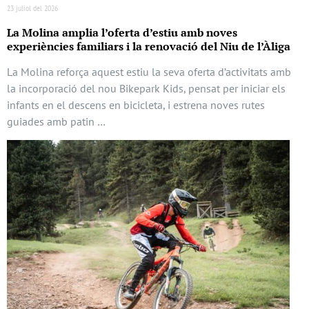
23 juliol del 2026
La Molina amplia l’oferta d’estiu amb noves
experiències familiars i la renovació del Niu de l’Àliga
La Molina reforça aquest estiu la seva oferta d’activitats amb
la incorporació del nou Bikepark Kids, pensat per iniciar els
infants en el descens en bicicleta, i estrena noves rutes
guiades amb patin …