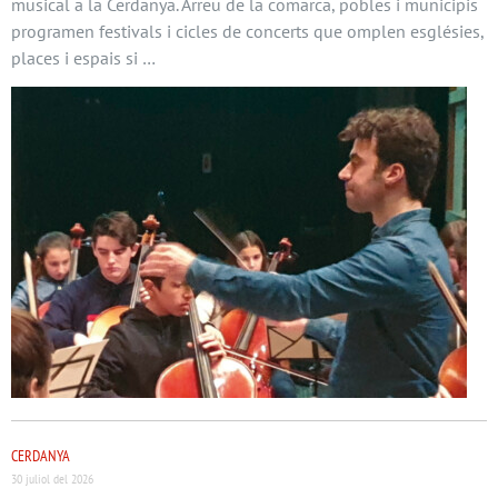
musical a la Cerdanya. Arreu de la comarca, pobles i municipis
programen festivals i cicles de concerts que omplen esglésies,
places i espais si …
CERDANYA
30 juliol del 2026