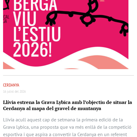
CERDANYA
16 juliol del 2026
Llívia estrena la Grava Lybica amb l’objectiu de situar la
Cerdanya al mapa del gravel de muntanya
Llívia acull aquest cap de setmana la primera edició de la
Grava Lybica, una proposta que va més enllà de la competició
esportiva i que aspira a convertir la Cerdanya en un referent