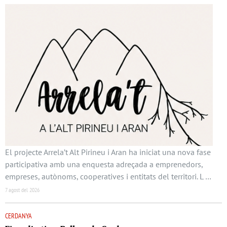
El projecte Arrela’t Alt Pirineu i Aran ha iniciat una nova fase
participativa amb una enquesta adreçada a emprenedors,
empreses, autònoms, cooperatives i entitats del territori. L …
7 agost del 2026
CERDANYA