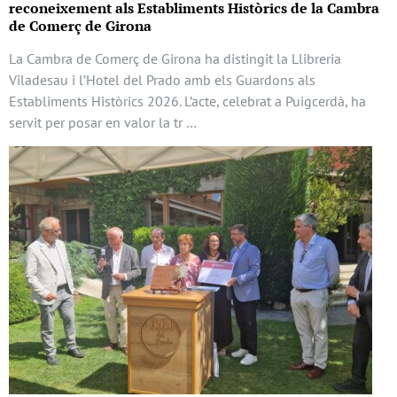
reconeixement als Establiments Històrics de la Cambra
de Comerç de Girona
La Cambra de Comerç de Girona ha distingit la Llibreria
Viladesau i l’Hotel del Prado amb els Guardons als
Establiments Històrics 2026. L’acte, celebrat a Puigcerdà, ha
servit per posar en valor la tr …