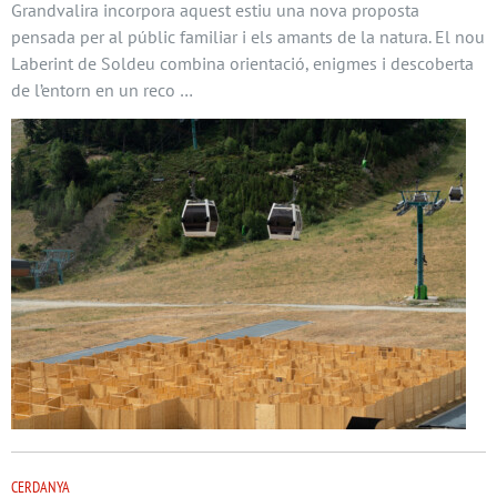
Grandvalira incorpora aquest estiu una nova proposta
pensada per al públic familiar i els amants de la natura. El nou
Laberint de Soldeu combina orientació, enigmes i descoberta
de l’entorn en un reco …
CERDANYA