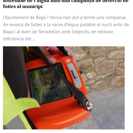
sostenible de l’aigua amb una campanya de detecció de
fuites al municipi
L’Ajuntament de Bagà i Veolia han dut a terme una campanya
de recerca de fuites a la xarxa d’aigua potable al nucli antic de
Bagà i al barri de Terradelles amb l’objectiu de millorar
l’eficiència del …