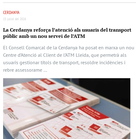
CERDANYA
15 juliol del 2026
La Cerdanya reforça l’atenció als usuaris del transport
públic amb un nou servei de l’ATM
El Consell Comarcal de la Cerdanya ha posat en marxa un nou
Centre d’Atenció al Client de l’ATM Lleida, que permetrà als
usuaris gestionar títols de transport, resoldre incidències i
rebre assessorame …