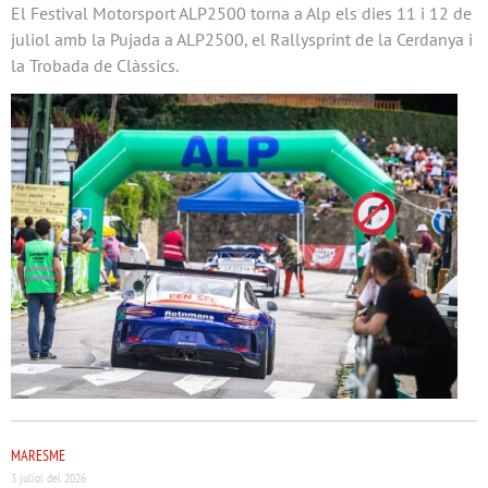
El Festival Motorsport ALP2500 torna a Alp els dies 11 i 12 de
juliol amb la Pujada a ALP2500, el Rallysprint de la Cerdanya i
la Trobada de Clàssics.
MARESME
3 juliol del 2026