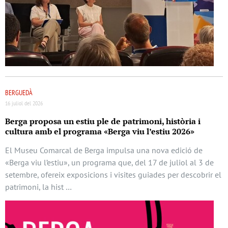
BERGUEDÀ
16 juliol del 2026
Berga proposa un estiu ple de patrimoni, història i
cultura amb el programa «Berga viu l’estiu 2026»
El Museu Comarcal de Berga impulsa una nova edició de
«Berga viu l’estiu», un programa que, del 17 de juliol al 3 de
setembre, ofereix exposicions i visites guiades per descobrir el
patrimoni, la hist …