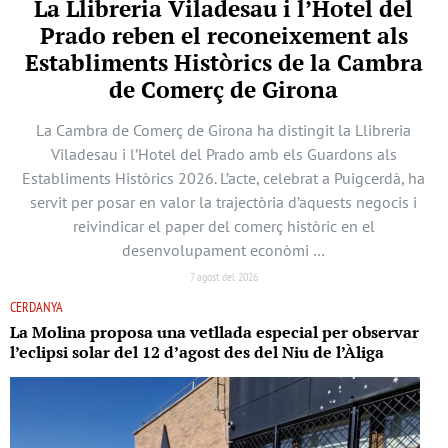
La Llibreria Viladesau i l’Hotel del
Prado reben el reconeixement als
Establiments Històrics de la Cambra
de Comerç de Girona
La Cambra de Comerç de Girona ha distingit la Llibreria
Viladesau i l’Hotel del Prado amb els Guardons als
Establiments Històrics 2026. L’acte, celebrat a Puigcerdà, ha
servit per posar en valor la trajectòria d’aquests negocis i
reivindicar el paper del comerç històric en el
desenvolupament econòmi …
7 agost del 2026
CERDANYA
La Molina proposa una vetllada especial per observar
l’eclipsi solar del 12 d’agost des del Niu de l’Àliga