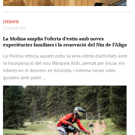
CERDANYA
23 juliol del 2026
La Molina amplia l’oferta d’estiu amb noves
experiències familiars i la renovació del Niu de l’Àliga
La Molina reforça aquest estiu la seva oferta d’activitats amb
la incorporació del nou Bikepark Kids, pensat per iniciar els
infants en el descens en bicicleta, i estrena noves rutes
guiades amb patin …