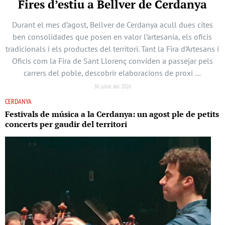
Fires d’estiu a Bellver de Cerdanya
Durant el mes d’agost, Bellver de Cerdanya acull dues cites
ben consolidades que posen en valor l’artesania, els oficis
tradicionals i els productes del territori. Tant la Fira d’Artesans i
Oficis com la Fira de Sant Llorenç conviden a passejar pels
carrers del poble, descobrir elaboracions de proxi …
30 juliol del 2026
CERDANYA
Festivals de música a la Cerdanya: un agost ple de petits
concerts per gaudir del territori