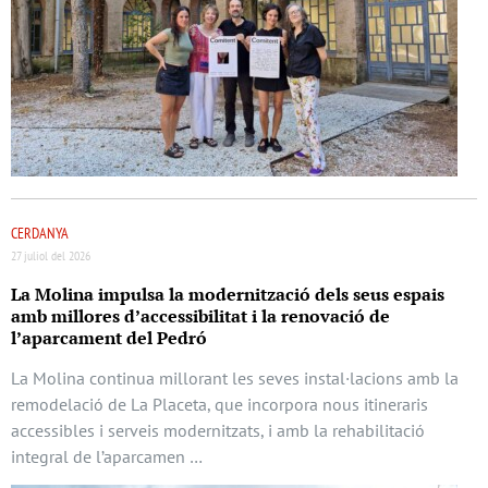
CERDANYA
27 juliol del 2026
La Molina impulsa la modernització dels seus espais
amb millores d’accessibilitat i la renovació de
l’aparcament del Pedró
La Molina continua millorant les seves instal·lacions amb la
remodelació de La Placeta, que incorpora nous itineraris
accessibles i serveis modernitzats, i amb la rehabilitació
integral de l’aparcamen …