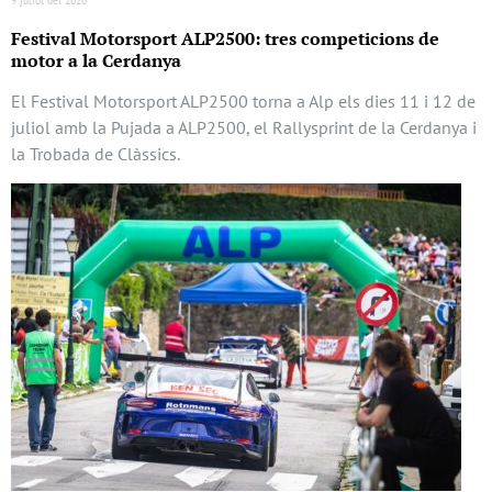
Festival Motorsport ALP2500: tres competicions de
motor a la Cerdanya
El Festival Motorsport ALP2500 torna a Alp els dies 11 i 12 de
juliol amb la Pujada a ALP2500, el Rallysprint de la Cerdanya i
la Trobada de Clàssics.