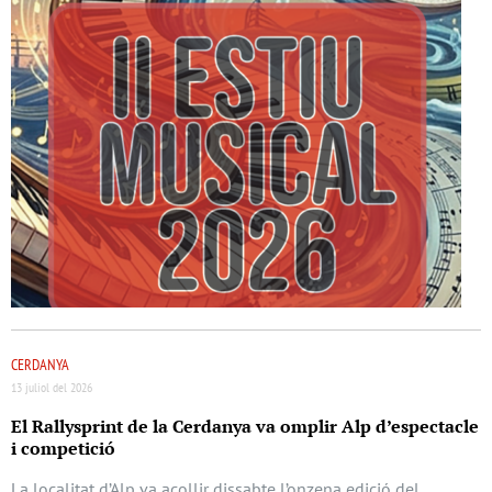
CERDANYA
13 juliol del 2026
El Rallysprint de la Cerdanya va omplir Alp d’espectacle
i competició
La localitat d’Alp va acollir dissabte l’onzena edició del