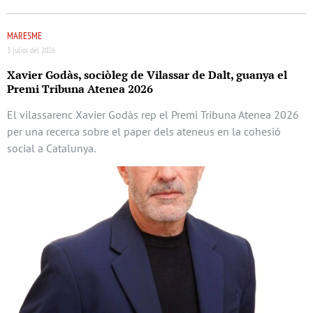
MARESME
3 juliol del 2026
Xavier Godàs, sociòleg de Vilassar de Dalt, guanya el
Premi Tribuna Atenea 2026
El vilassarenc Xavier Godàs rep el Premi Tribuna Atenea 2026
per una recerca sobre el paper dels ateneus en la cohesió
social a Catalunya.