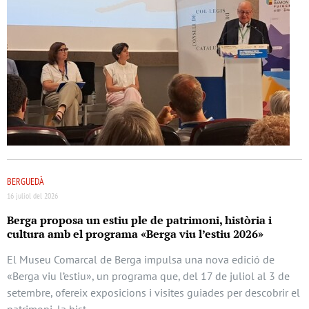
BERGUEDÀ
16 juliol del 2026
Berga proposa un estiu ple de patrimoni, història i
cultura amb el programa «Berga viu l’estiu 2026»
El Museu Comarcal de Berga impulsa una nova edició de
«Berga viu l’estiu», un programa que, del 17 de juliol al 3 de
setembre, ofereix exposicions i visites guiades per descobrir el
patrimoni, la hist …