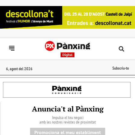
Digital
Subscriu-te
6, agost del 2026
Anuncia't al Pànxing
Impulsa el teu negoci
amb les nostres revistes de proximitat
Promociona el meu establiment