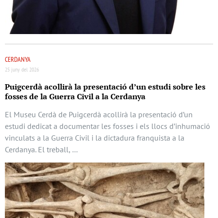
CERDANYA
25 juny del 2026
Puigcerdà acollirà la presentació d’un estudi sobre les
fosses de la Guerra Civil a la Cerdanya
El Museu Cerdà de Puigcerdà acollirà la presentació d’un
estudi dedicat a documentar les fosses i els llocs d’inhumació
vinculats a la Guerra Civil i la dictadura franquista a la
Cerdanya. El treball, …