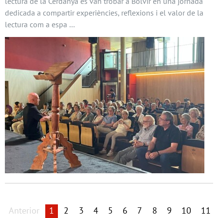
lectura de la Cerdanya es van trobar a Bolvir en una jornada
dedicada a compartir experiències, reflexions i el valor de la
lectura com a espa …
Anterior
1
2
3
4
5
6
7
8
9
10
11