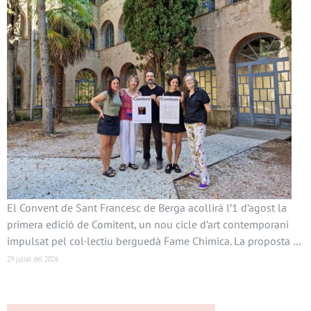
El Convent de Sant Francesc de Berga acollirà l’1 d’agost la
primera edició de Comitent, un nou cicle d’art contemporani
impulsat pel col·lectiu berguedà Fame Chimica. La proposta …
29 juliol del 2026