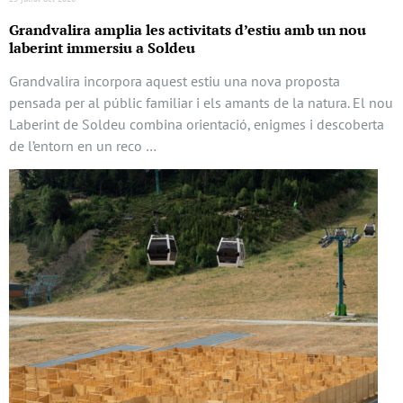
Grandvalira amplia les activitats d’estiu amb un nou
laberint immersiu a Soldeu
Grandvalira incorpora aquest estiu una nova proposta
pensada per al públic familiar i els amants de la natura. El nou
Laberint de Soldeu combina orientació, enigmes i descoberta
de l’entorn en un reco …