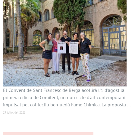
El Convent de Sant Francesc de Berga acollirà l’1 d’agost la
primera edició de Comitent, un nou cicle d’art contemporani
impulsat pel col·lectiu berguedà Fame Chimica. La proposta …
29 juliol del 2026