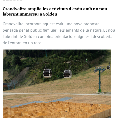
Grandvalira amplia les activitats d’estiu amb un nou
laberint immersiu a Soldeu
Grandvalira incorpora aquest estiu una nova proposta
pensada per al públic familiar i els amants de la natura. El nou
Laberint de Soldeu combina orientació, enigmes i descoberta
de l’entorn en un reco …