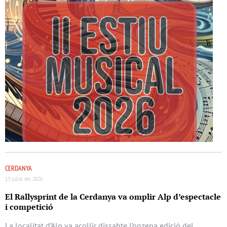
CERDANYA
13 juliol del 2026
El Rallysprint de la Cerdanya va omplir Alp d’espectacle
i competició
La localitat d’Alp va acollir dissabte l’onzena edició del