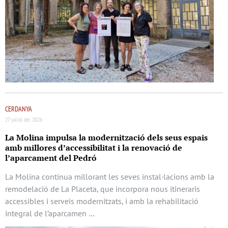
CERDANYA
27 juliol del 2026
La Molina impulsa la modernització dels seus espais
amb millores d’accessibilitat i la renovació de
l’aparcament del Pedró
La Molina continua millorant les seves instal·lacions amb la
remodelació de La Placeta, que incorpora nous itineraris
accessibles i serveis modernitzats, i amb la rehabilitació
integral de l’aparcamen …