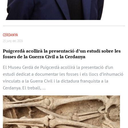
CERDANYA
25 juny del 2026
Puigcerdà acollirà la presentació d’un estudi sobre les
fosses de la Guerra Civil a la Cerdanya
El Museu Cerdà de Puigcerdà acollirà la presentació d’un
estudi dedicat a documentar les fosses i els llocs d’inhumació
vinculats a la Guerra Civil i la dictadura franquista a la
Cerdanya. El treball, …