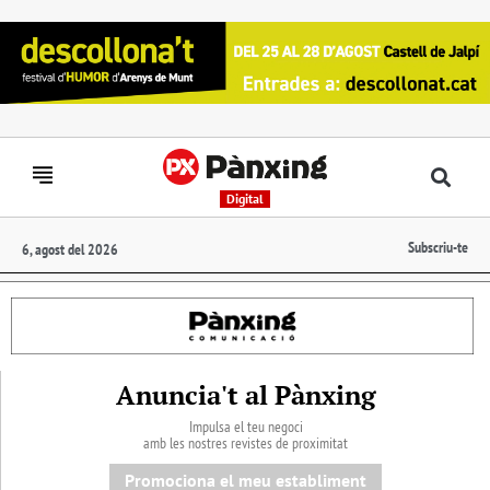
Digital
Subscriu-te
6, agost del 2026
Anuncia't al Pànxing
Impulsa el teu negoci
amb les nostres revistes de proximitat
Promociona el meu establiment