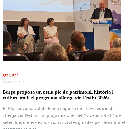
BERGUEDÀ
16 juliol del 2026
Berga proposa un estiu ple de patrimoni, història i
cultura amb el programa «Berga viu l’estiu 2026»
El Museu Comarcal de Berga impulsa una nova edició de
«Berga viu l’estiu», un programa que, del 17 de juliol al 3 de
setembre, ofereix exposicions i visites guiades per descobrir el
patrimoni, la hist …