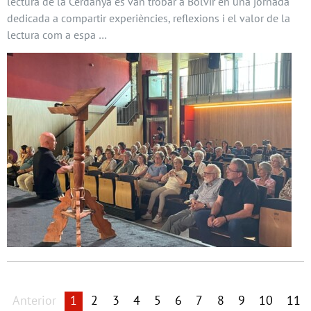
lectura de la Cerdanya es van trobar a Bolvir en una jornada
dedicada a compartir experiències, reflexions i el valor de la
lectura com a espa …
Anterior
1
2
3
4
5
6
7
8
9
10
11