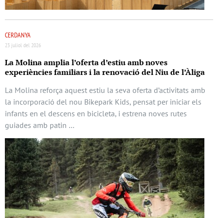
CERDANYA
23 juliol del 2026
La Molina amplia l’oferta d’estiu amb noves
experiències familiars i la renovació del Niu de l’Àliga
La Molina reforça aquest estiu la seva oferta d’activitats amb
la incorporació del nou Bikepark Kids, pensat per iniciar els
infants en el descens en bicicleta, i estrena noves rutes
guiades amb patin …