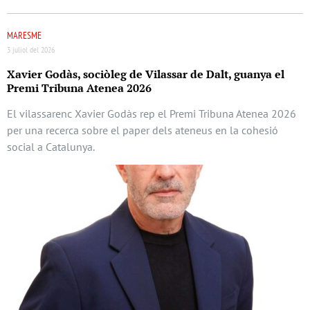
MARESME
3 juliol del 2026
Xavier Godàs, sociòleg de Vilassar de Dalt, guanya el
Premi Tribuna Atenea 2026
El vilassarenc Xavier Godàs rep el Premi Tribuna Atenea 2026
per una recerca sobre el paper dels ateneus en la cohesió
social a Catalunya.