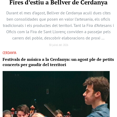
Fires d’estiu a Bellver de Cerdanya
Durant el mes d’agost, Bellver de Cerdanya acull dues cites
ben consolidades que posen en valor l’artesania, els oficis
tradicionals i els productes del territori. Tant la Fira d’Artesans i
Oficis com la Fira de Sant Llorenç conviden a passejar pels
carrers del poble, descobrir elaboracions de proxi …
30 juliol del 2026
CERDANYA
Festivals de música a la Cerdanya: un agost ple de petits
concerts per gaudir del territori