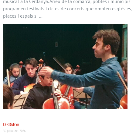
musical a la Cerdanya. Arreu de la comarca, pobles i municipis
programen festivals i cicles de concerts que omplen esglésies,
places i espais si …
CERDANYA
30 juliol del 2026