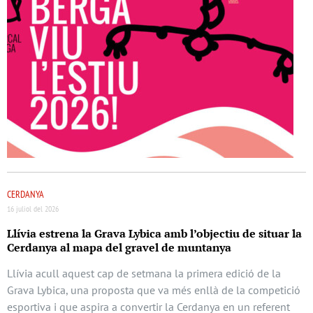
CERDANYA
16 juliol del 2026
Llívia estrena la Grava Lybica amb l’objectiu de situar la
Cerdanya al mapa del gravel de muntanya
Llívia acull aquest cap de setmana la primera edició de la
Grava Lybica, una proposta que va més enllà de la competició
esportiva i que aspira a convertir la Cerdanya en un referent