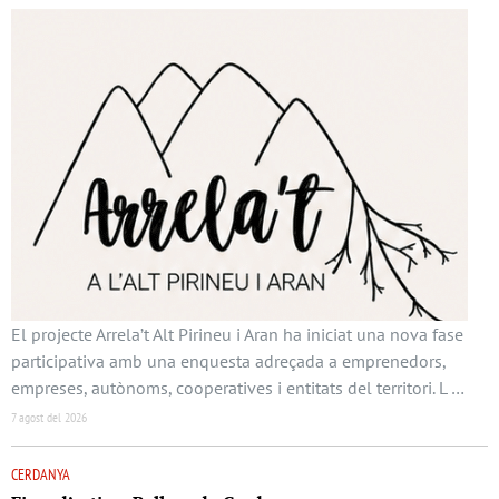
El projecte Arrela’t Alt Pirineu i Aran ha iniciat una nova fase
participativa amb una enquesta adreçada a emprenedors,
empreses, autònoms, cooperatives i entitats del territori. L …
7 agost del 2026
CERDANYA