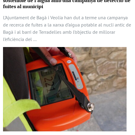
sostenible de l’aigua amb una campanya de detecció de
fuites al municipi
L’Ajuntament de Bagà i Veolia han dut a terme una campanya
de recerca de fuites a la xarxa d’aigua potable al nucli antic de
Bagà i al barri de Terradelles amb l’objectiu de millorar
l’eficiència del …