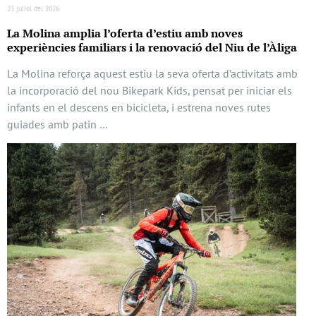
23 juliol del 2026
La Molina amplia l’oferta d’estiu amb noves
experiències familiars i la renovació del Niu de l’Àliga
La Molina reforça aquest estiu la seva oferta d’activitats amb
la incorporació del nou Bikepark Kids, pensat per iniciar els
infants en el descens en bicicleta, i estrena noves rutes
guiades amb patin …