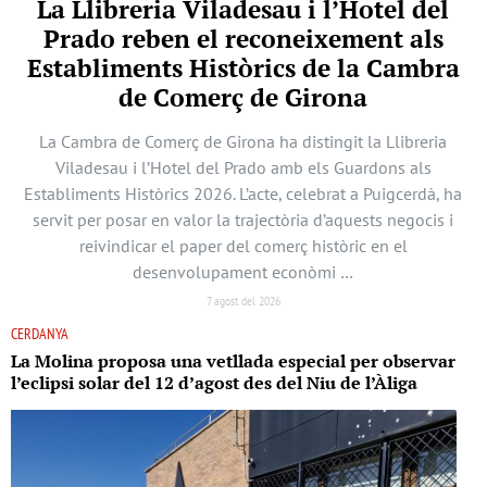
La Llibreria Viladesau i l’Hotel del
Prado reben el reconeixement als
Establiments Històrics de la Cambra
de Comerç de Girona
La Cambra de Comerç de Girona ha distingit la Llibreria
Viladesau i l’Hotel del Prado amb els Guardons als
Establiments Històrics 2026. L’acte, celebrat a Puigcerdà, ha
servit per posar en valor la trajectòria d’aquests negocis i
reivindicar el paper del comerç històric en el
desenvolupament econòmi …
7 agost del 2026
CERDANYA
La Molina proposa una vetllada especial per observar
l’eclipsi solar del 12 d’agost des del Niu de l’Àliga