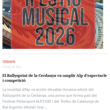
CERDANYA
13 juliol del 2026
El Rallysprint de la Cerdanya va omplir Alp d’espectacle
i competició
La localitat d’Alp va acollir dissabte l’onzena edició del
Rallysprint de la Cerdanya, una prova que forma part del
Festival Motorsport ALP2500 i del Trofeu de Catalunya de
Ral·lisprints d’Asfalt. Una …