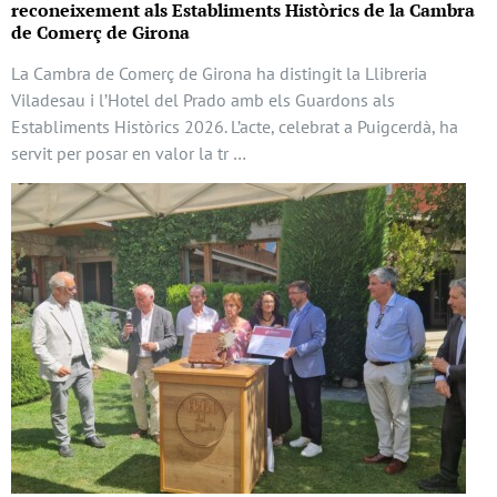
reconeixement als Establiments Històrics de la Cambra
de Comerç de Girona
La Cambra de Comerç de Girona ha distingit la Llibreria
Viladesau i l’Hotel del Prado amb els Guardons als
Establiments Històrics 2026. L’acte, celebrat a Puigcerdà, ha
servit per posar en valor la tr …