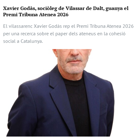
Xavier Godàs, sociòleg de Vilassar de Dalt, guanya el
Premi Tribuna Atenea 2026
El vilassarenc Xavier Godàs rep el Premi Tribuna Atenea 2026
per una recerca sobre el paper dels ateneus en la cohesió
social a Catalunya.