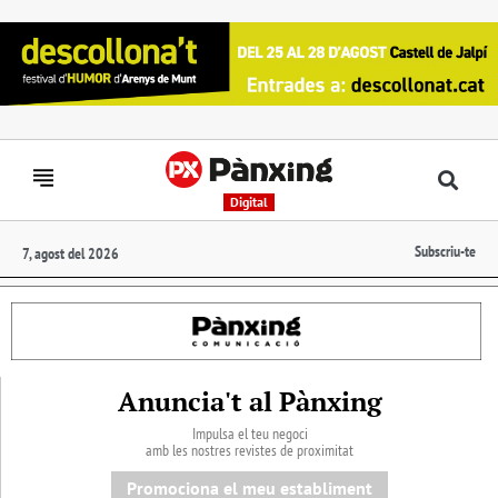
Digital
Subscriu-te
7, agost del 2026
Anuncia't al Pànxing
Impulsa el teu negoci
amb les nostres revistes de proximitat
Promociona el meu establiment