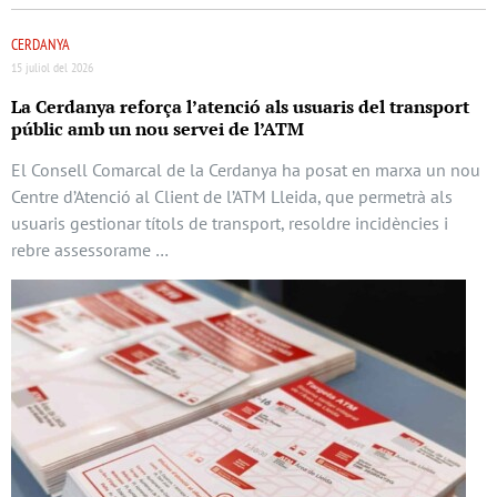
CERDANYA
15 juliol del 2026
La Cerdanya reforça l’atenció als usuaris del transport
públic amb un nou servei de l’ATM
El Consell Comarcal de la Cerdanya ha posat en marxa un nou
Centre d’Atenció al Client de l’ATM Lleida, que permetrà als
usuaris gestionar títols de transport, resoldre incidències i
rebre assessorame …