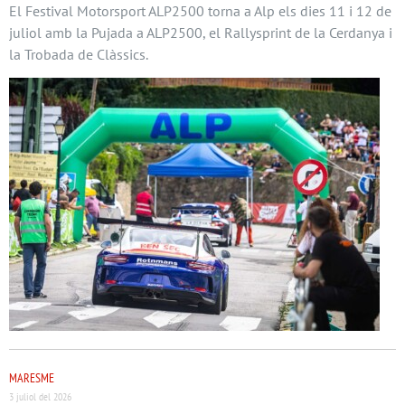
El Festival Motorsport ALP2500 torna a Alp els dies 11 i 12 de
juliol amb la Pujada a ALP2500, el Rallysprint de la Cerdanya i
la Trobada de Clàssics.
MARESME
3 juliol del 2026