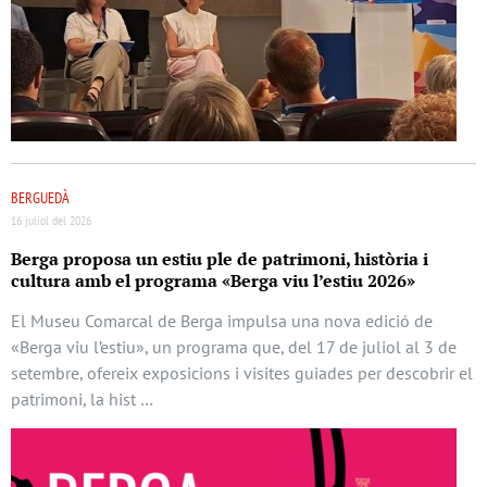
BERGUEDÀ
16 juliol del 2026
Berga proposa un estiu ple de patrimoni, història i
cultura amb el programa «Berga viu l’estiu 2026»
El Museu Comarcal de Berga impulsa una nova edició de
«Berga viu l’estiu», un programa que, del 17 de juliol al 3 de
setembre, ofereix exposicions i visites guiades per descobrir el
patrimoni, la hist …