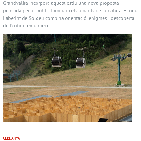
Grandvalira incorpora aquest estiu una nova proposta
pensada per al públic familiar i els amants de la natura. El nou
Laberint de Soldeu combina orientació, enigmes i descoberta
de l’entorn en un reco …
CERDANYA