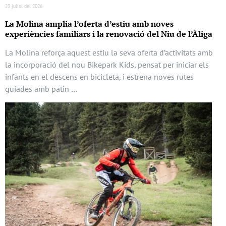
23 juliol del 2026
La Molina amplia l’oferta d’estiu amb noves
experiències familiars i la renovació del Niu de l’Àliga
La Molina reforça aquest estiu la seva oferta d’activitats amb
la incorporació del nou Bikepark Kids, pensat per iniciar els
infants en el descens en bicicleta, i estrena noves rutes
guiades amb patin …