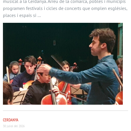
musical a la Cerdanya. Arreu de la comarca, pobles i municipis
programen festivals i cicles de concerts que omplen esglésies,
places i espais si …
CERDANYA
30 juliol del 2026