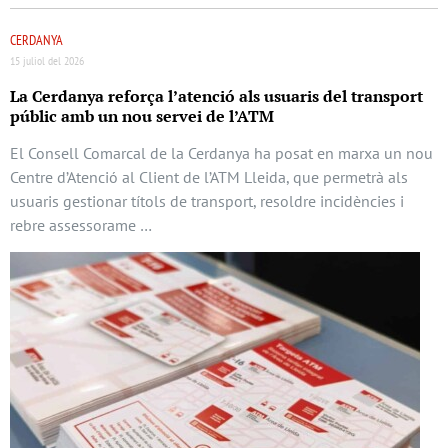
CERDANYA
15 juliol del 2026
La Cerdanya reforça l’atenció als usuaris del transport
públic amb un nou servei de l’ATM
El Consell Comarcal de la Cerdanya ha posat en marxa un nou
Centre d’Atenció al Client de l’ATM Lleida, que permetrà als
usuaris gestionar títols de transport, resoldre incidències i
rebre assessorame …