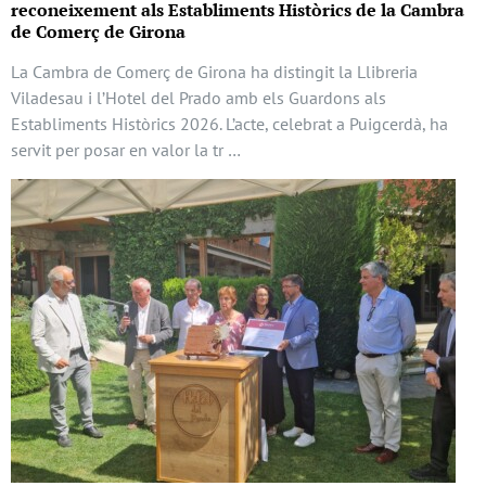
reconeixement als Establiments Històrics de la Cambra
de Comerç de Girona
La Cambra de Comerç de Girona ha distingit la Llibreria
Viladesau i l’Hotel del Prado amb els Guardons als
Establiments Històrics 2026. L’acte, celebrat a Puigcerdà, ha
servit per posar en valor la tr …