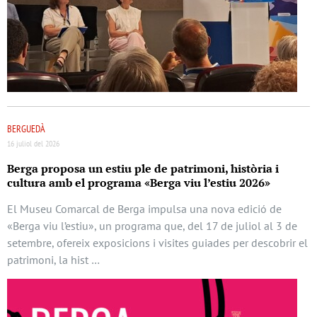
BERGUEDÀ
16 juliol del 2026
Berga proposa un estiu ple de patrimoni, història i
cultura amb el programa «Berga viu l’estiu 2026»
El Museu Comarcal de Berga impulsa una nova edició de
«Berga viu l’estiu», un programa que, del 17 de juliol al 3 de
setembre, ofereix exposicions i visites guiades per descobrir el
patrimoni, la hist …