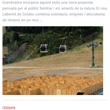
Grandvalira incorpora aquest estiu una nova proposta
pensada per al públic familiar i els amants de la natura. El nou
Laberint de Soldeu combina orientació, enigmes i descoberta
de l’entorn en un reco …
CERDANYA