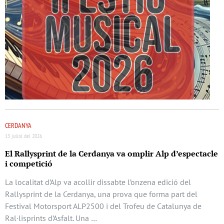
CERDANYA
13 juliol del 2026
El Rallysprint de la Cerdanya va omplir Alp d’espectacle
i competició
La localitat d’Alp va acollir dissabte l’onzena edició del
Rallysprint de la Cerdanya, una prova que forma part del
Festival Motorsport ALP2500 i del Trofeu de Catalunya de
Ral·lisprints d’Asfalt. Una …