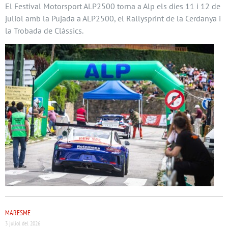
El Festival Motorsport ALP2500 torna a Alp els dies 11 i 12 de
juliol amb la Pujada a ALP2500, el Rallysprint de la Cerdanya i
la Trobada de Clàssics.
MARESME
3 juliol del 2026