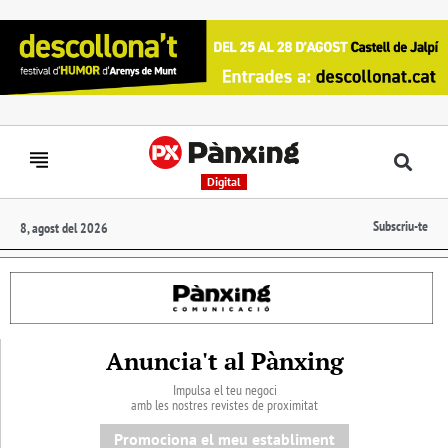
Digital
Subscriu-te
8, agost del 2026
Anuncia't al Pànxing
Impulsa el teu negoci
amb les nostres revistes de proximitat
Promociona el meu establiment