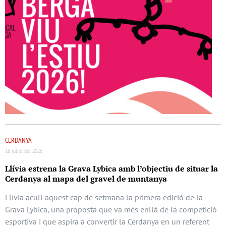
CERDANYA
16 juliol del 2026
Llívia estrena la Grava Lybica amb l’objectiu de situar la
Cerdanya al mapa del gravel de muntanya
Llívia acull aquest cap de setmana la primera edició de la
Grava Lybica, una proposta que va més enllà de la competició
esportiva i que aspira a convertir la Cerdanya en un referent