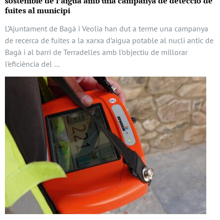
sostenible de l’aigua amb una campanya de detecció de
fuites al municipi
L’Ajuntament de Bagà i Veolia han dut a terme una campanya
de recerca de fuites a la xarxa d’aigua potable al nucli antic de
Bagà i al barri de Terradelles amb l’objectiu de millorar
l’eficiència del …