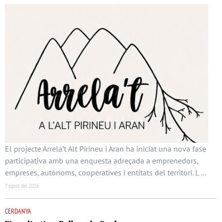
El projecte Arrela’t Alt Pirineu i Aran ha iniciat una nova fase
participativa amb una enquesta adreçada a emprenedors,
empreses, autònoms, cooperatives i entitats del territori. L …
7 agost del 2026
CERDANYA