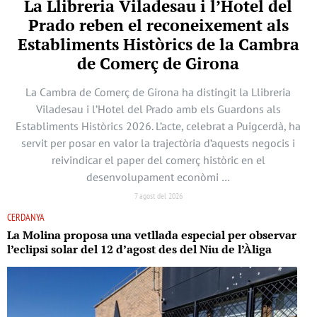
La Llibreria Viladesau i l’Hotel del
Prado reben el reconeixement als
Establiments Històrics de la Cambra
de Comerç de Girona
La Cambra de Comerç de Girona ha distingit la Llibreria
Viladesau i l’Hotel del Prado amb els Guardons als
Establiments Històrics 2026. L’acte, celebrat a Puigcerdà, ha
servit per posar en valor la trajectòria d’aquests negocis i
reivindicar el paper del comerç històric en el
desenvolupament econòmi …
7 agost del 2026
CERDANYA
La Molina proposa una vetllada especial per observar
l’eclipsi solar del 12 d’agost des del Niu de l’Àliga