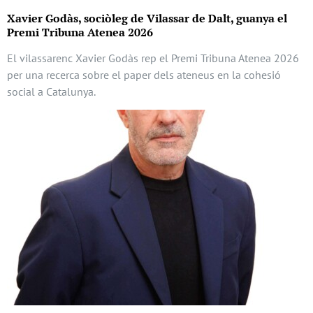
Xavier Godàs, sociòleg de Vilassar de Dalt, guanya el
Premi Tribuna Atenea 2026
El vilassarenc Xavier Godàs rep el Premi Tribuna Atenea 2026
per una recerca sobre el paper dels ateneus en la cohesió
social a Catalunya.