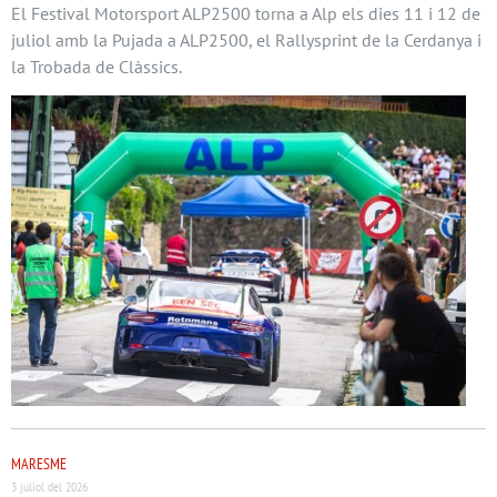
El Festival Motorsport ALP2500 torna a Alp els dies 11 i 12 de
juliol amb la Pujada a ALP2500, el Rallysprint de la Cerdanya i
la Trobada de Clàssics.
MARESME
3 juliol del 2026