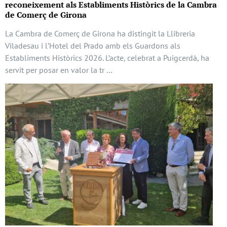
reconeixement als Establiments Històrics de la Cambra
de Comerç de Girona
La Cambra de Comerç de Girona ha distingit la Llibreria
Viladesau i l’Hotel del Prado amb els Guardons als
Establiments Històrics 2026. L’acte, celebrat a Puigcerdà, ha
servit per posar en valor la tr …