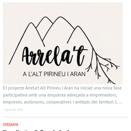
El projecte Arrela’t Alt Pirineu i Aran ha iniciat una nova fase
participativa amb una enquesta adreçada a emprenedors,
empreses, autònoms, cooperatives i entitats del territori. L …
7 agost del 2026
CERDANYA