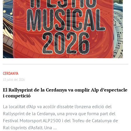
CERDANYA
13 juliol del 2026
El Rallysprint de la Cerdanya va omplir Alp d’espectacle
i competició
La localitat d’Alp va acollir dissabte l’onzena edició del
Rallysprint de la Cerdanya, una prova que forma part del
Festival Motorsport ALP2500 i del Trofeu de Catalunya de
Ral·lisprints d’Asfalt. Una …