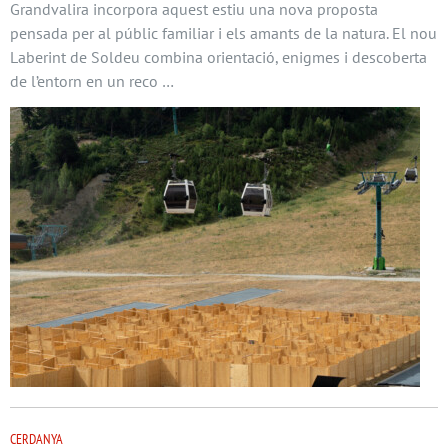
Grandvalira incorpora aquest estiu una nova proposta
pensada per al públic familiar i els amants de la natura. El nou
Laberint de Soldeu combina orientació, enigmes i descoberta
de l’entorn en un reco …
CERDANYA