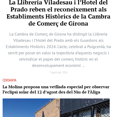
La Llibreria Viladesau i l’Hotel del
Prado reben el reconeixement als
Establiments Històrics de la Cambra
de Comerç de Girona
La Cambra de Comerç de Girona ha distingit la Llibreria
Viladesau i l’Hotel del Prado amb els Guardons als
Establiments Històrics 2026. L’acte, celebrat a Puigcerdà, ha
servit per posar en valor la trajectòria d’aquests negocis i
reivindicar el paper del comerç històric en el
desenvolupament econòmi …
7 agost del 2026
CERDANYA
La Molina proposa una vetllada especial per observar
l’eclipsi solar del 12 d’agost des del Niu de l’Àliga