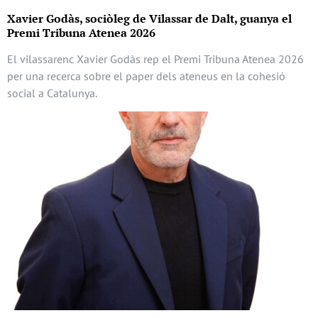
Xavier Godàs, sociòleg de Vilassar de Dalt, guanya el
Premi Tribuna Atenea 2026
El vilassarenc Xavier Godàs rep el Premi Tribuna Atenea 2026
per una recerca sobre el paper dels ateneus en la cohesió
social a Catalunya.