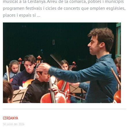
musical a la Cerdanya. Arreu de la comarca, pobles i municipis
programen festivals i cicles de concerts que omplen esglésies,
places i espais si …
CERDANYA
30 juliol del 2026