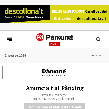
Digital
Subscriu-te
7, agost del 2026
Anuncia't al Pànxing
Impulsa el teu negoci
amb les nostres revistes de proximitat
Promociona el meu establiment