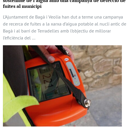
sostenible de l’aigua amb una campanya de detecció de
fuites al municipi
L’Ajuntament de Bagà i Veolia han dut a terme una campanya
de recerca de fuites a la xarxa d’aigua potable al nucli antic de
Bagà i al barri de Terradelles amb l’objectiu de millorar
l’eficiència del …