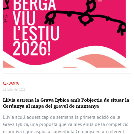
CERDANYA
16 juliol del 2026
Llívia estrena la Grava Lybica amb l’objectiu de situar la
Cerdanya al mapa del gravel de muntanya
Llívia acull aquest cap de setmana la primera edició de la
Grava Lybica, una proposta que va més enllà de la competició
esportiva i que aspira a convertir la Cerdanya en un referent