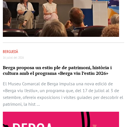
BERGUEDÀ
16 juliol del 2026
Berga proposa un estiu ple de patrimoni, història i
cultura amb el programa «Berga viu l’estiu 2026»
El Museu Comarcal de Berga impulsa una nova edició de
«Berga viu l’estiu», un programa que, del 17 de juliol al 3 de
setembre, ofereix exposicions i visites guiades per descobrir el
patrimoni, la hist …