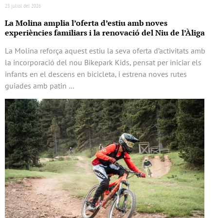
23 juliol del 2026
La Molina amplia l’oferta d’estiu amb noves
experiències familiars i la renovació del Niu de l’Àliga
La Molina reforça aquest estiu la seva oferta d’activitats amb
la incorporació del nou Bikepark Kids, pensat per iniciar els
infants en el descens en bicicleta, i estrena noves rutes
guiades amb patin …