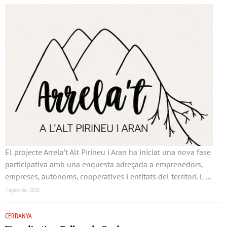
El projecte Arrela’t Alt Pirineu i Aran ha iniciat una nova fase
participativa amb una enquesta adreçada a emprenedors,
empreses, autònoms, cooperatives i entitats del territori. L …
7 agost del 2026
CERDANYA