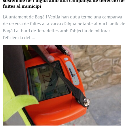
sostenible de l’aigua amb una campanya de detecció de
fuites al municipi
L’Ajuntament de Bagà i Veolia han dut a terme una campanya
de recerca de fuites a la xarxa d’aigua potable al nucli antic de
Bagà i al barri de Terradelles amb l’objectiu de millorar
l’eficiència del …