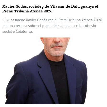
Xavier Godàs, sociòleg de Vilassar de Dalt, guanya el
Premi Tribuna Atenea 2026
El vilassarenc Xavier Godàs rep el Premi Tribuna Atenea 2026
per una recerca sobre el paper dels ateneus en la cohesió
social a Catalunya.