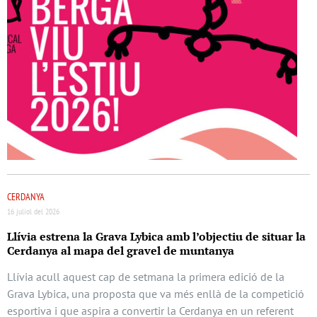
CERDANYA
16 juliol del 2026
Llívia estrena la Grava Lybica amb l’objectiu de situar la
Cerdanya al mapa del gravel de muntanya
Llívia acull aquest cap de setmana la primera edició de la
Grava Lybica, una proposta que va més enllà de la competició
esportiva i que aspira a convertir la Cerdanya en un referent