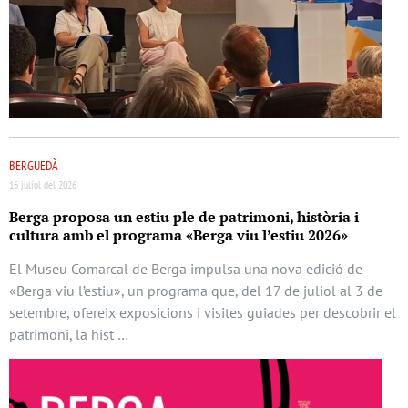
BERGUEDÀ
16 juliol del 2026
Berga proposa un estiu ple de patrimoni, història i
cultura amb el programa «Berga viu l’estiu 2026»
El Museu Comarcal de Berga impulsa una nova edició de
«Berga viu l’estiu», un programa que, del 17 de juliol al 3 de
setembre, ofereix exposicions i visites guiades per descobrir el
patrimoni, la hist …