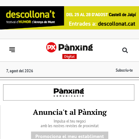
Digital
Subscriu-te
7, agost del 2026
Anuncia't al Pànxing
Impulsa el teu negoci
amb les nostres revistes de proximitat
Promociona el meu establiment