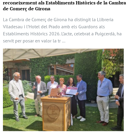
reconeixement als Establiments Històrics de la Cambra
de Comerç de Girona
La Cambra de Comerç de Girona ha distingit la Llibreria
Viladesau i l’Hotel del Prado amb els Guardons als
Establiments Històrics 2026. L’acte, celebrat a Puigcerdà, ha
servit per posar en valor la tr …