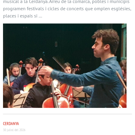
musical a la Cerdanya. Arreu de la comarca, pobles i municipis
programen festivals i cicles de concerts que omplen esglésies,
places i espais si …
CERDANYA
30 juliol del 2026