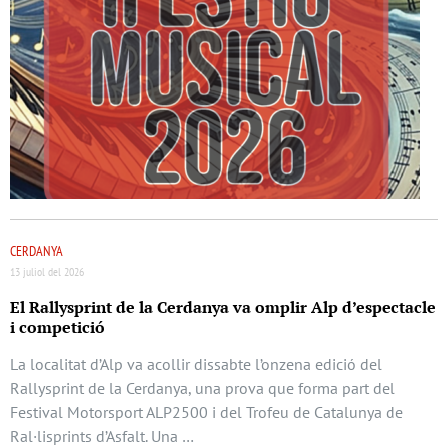
CERDANYA
13 juliol del 2026
El Rallysprint de la Cerdanya va omplir Alp d’espectacle
i competició
La localitat d’Alp va acollir dissabte l’onzena edició del
Rallysprint de la Cerdanya, una prova que forma part del
Festival Motorsport ALP2500 i del Trofeu de Catalunya de
Ral·lisprints d’Asfalt. Una …