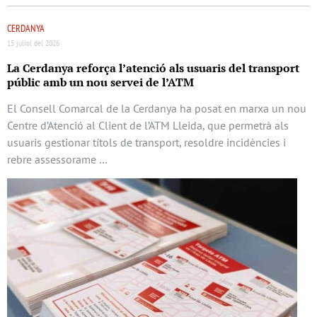
CERDANYA
15 juliol del 2026
La Cerdanya reforça l’atenció als usuaris del transport
públic amb un nou servei de l’ATM
El Consell Comarcal de la Cerdanya ha posat en marxa un nou
Centre d’Atenció al Client de l’ATM Lleida, que permetrà als
usuaris gestionar títols de transport, resoldre incidències i
rebre assessorame …