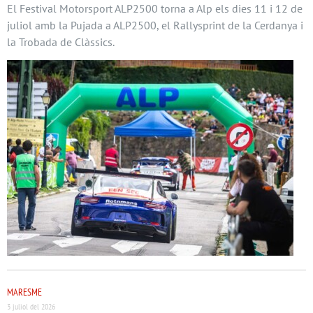
El Festival Motorsport ALP2500 torna a Alp els dies 11 i 12 de
juliol amb la Pujada a ALP2500, el Rallysprint de la Cerdanya i
la Trobada de Clàssics.
MARESME
3 juliol del 2026