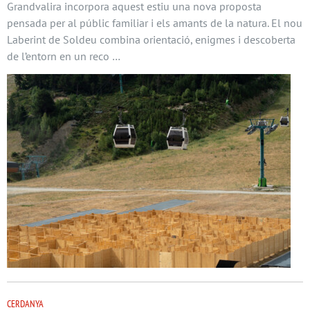
Grandvalira incorpora aquest estiu una nova proposta
pensada per al públic familiar i els amants de la natura. El nou
Laberint de Soldeu combina orientació, enigmes i descoberta
de l’entorn en un reco …
CERDANYA