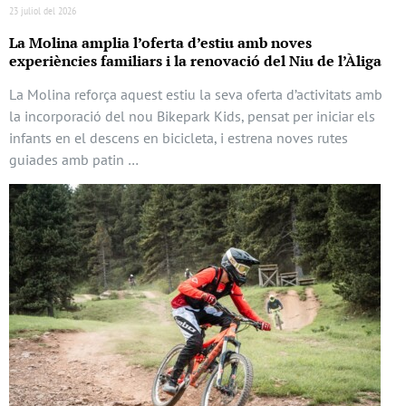
23 juliol del 2026
La Molina amplia l’oferta d’estiu amb noves
experiències familiars i la renovació del Niu de l’Àliga
La Molina reforça aquest estiu la seva oferta d’activitats amb
la incorporació del nou Bikepark Kids, pensat per iniciar els
infants en el descens en bicicleta, i estrena noves rutes
guiades amb patin …