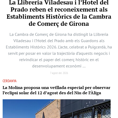
La Llibreria Viladesau i l’Hotel del
Prado reben el reconeixement als
Establiments Històrics de la Cambra
de Comerç de Girona
La Cambra de Comerç de Girona ha distingit la Llibreria
Viladesau i l’Hotel del Prado amb els Guardons als
Establiments Històrics 2026. L’acte, celebrat a Puigcerdà, ha
servit per posar en valor la trajectòria d’aquests negocis i
reivindicar el paper del comerç històric en el
desenvolupament econòmi …
7 agost del 2026
CERDANYA
La Molina proposa una vetllada especial per observar
l’eclipsi solar del 12 d’agost des del Niu de l’Àliga