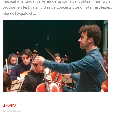
musical a la Cerdanya. Arreu de la comarca, pobles i municipis
programen festivals i cicles de concerts que omplen esglésies,
places i espais si …
CERDANYA
30 juliol del 2026