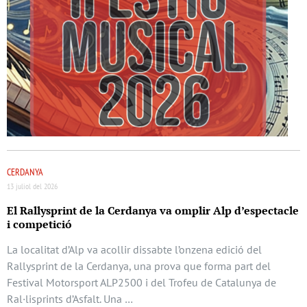
CERDANYA
13 juliol del 2026
El Rallysprint de la Cerdanya va omplir Alp d’espectacle
i competició
La localitat d’Alp va acollir dissabte l’onzena edició del
Rallysprint de la Cerdanya, una prova que forma part del
Festival Motorsport ALP2500 i del Trofeu de Catalunya de
Ral·lisprints d’Asfalt. Una …