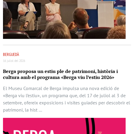
BERGUEDÀ
16 juliol del 2026
Berga proposa un estiu ple de patrimoni, història i
cultura amb el programa «Berga viu l’estiu 2026»
El Museu Comarcal de Berga impulsa una nova edició de
«Berga viu l’estiu», un programa que, del 17 de juliol al 3 de
setembre, ofereix exposicions i visites guiades per descobrir el
patrimoni, la hist …