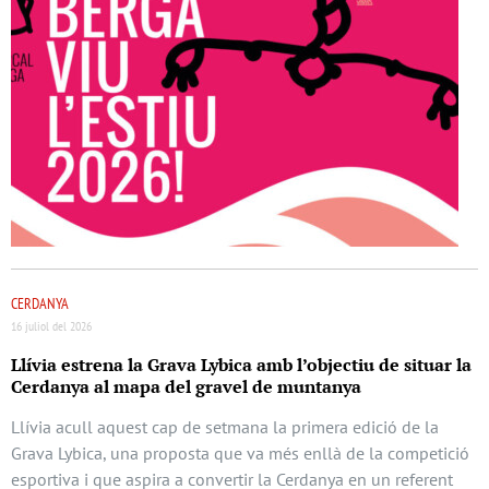
CERDANYA
16 juliol del 2026
Llívia estrena la Grava Lybica amb l’objectiu de situar la
Cerdanya al mapa del gravel de muntanya
Llívia acull aquest cap de setmana la primera edició de la
Grava Lybica, una proposta que va més enllà de la competició
esportiva i que aspira a convertir la Cerdanya en un referent