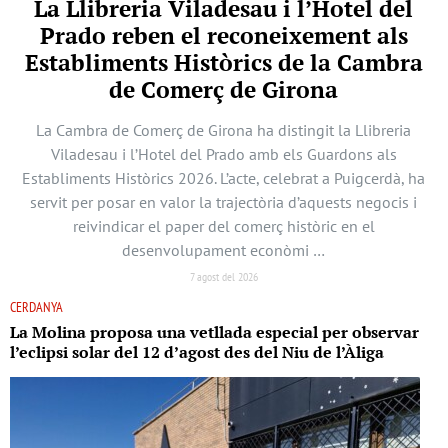
La Llibreria Viladesau i l’Hotel del
Prado reben el reconeixement als
Establiments Històrics de la Cambra
de Comerç de Girona
La Cambra de Comerç de Girona ha distingit la Llibreria
Viladesau i l’Hotel del Prado amb els Guardons als
Establiments Històrics 2026. L’acte, celebrat a Puigcerdà, ha
servit per posar en valor la trajectòria d’aquests negocis i
reivindicar el paper del comerç històric en el
desenvolupament econòmi …
7 agost del 2026
CERDANYA
La Molina proposa una vetllada especial per observar
l’eclipsi solar del 12 d’agost des del Niu de l’Àliga