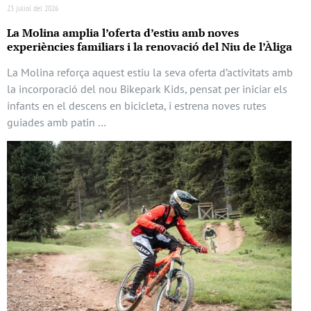
23 juliol del 2026
La Molina amplia l’oferta d’estiu amb noves
experiències familiars i la renovació del Niu de l’Àliga
La Molina reforça aquest estiu la seva oferta d’activitats amb
la incorporació del nou Bikepark Kids, pensat per iniciar els
infants en el descens en bicicleta, i estrena noves rutes
guiades amb patin …