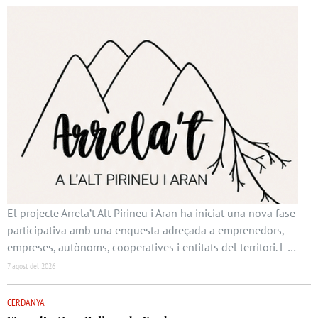
El projecte Arrela’t Alt Pirineu i Aran ha iniciat una nova fase
participativa amb una enquesta adreçada a emprenedors,
empreses, autònoms, cooperatives i entitats del territori. L …
7 agost del 2026
CERDANYA