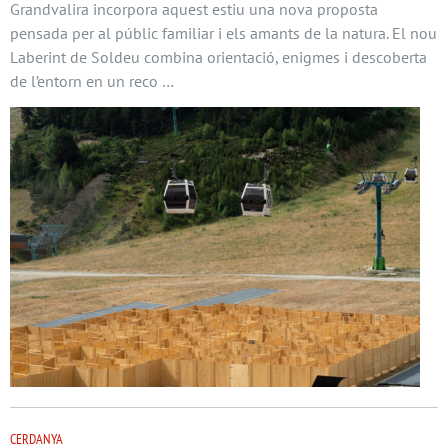
Grandvalira incorpora aquest estiu una nova proposta
pensada per al públic familiar i els amants de la natura. El nou
Laberint de Soldeu combina orientació, enigmes i descoberta
de l’entorn en un reco …
CERDANYA