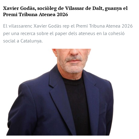
Xavier Godàs, sociòleg de Vilassar de Dalt, guanya el
Premi Tribuna Atenea 2026
El vilassarenc Xavier Godàs rep el Premi Tribuna Atenea 2026
per una recerca sobre el paper dels ateneus en la cohesió
social a Catalunya.