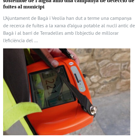
sostenible de l’aigua amb una campanya de detecció de
fuites al municipi
L’Ajuntament de Bagà i Veolia han dut a terme una campanya
de recerca de fuites a la xarxa d’aigua potable al nucli antic de
Bagà i al barri de Terradelles amb l’objectiu de millorar
l’eficiència del …