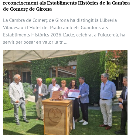
reconeixement als Establiments Històrics de la Cambra
de Comerç de Girona
La Cambra de Comerç de Girona ha distingit la Llibreria
Viladesau i l’Hotel del Prado amb els Guardons als
Establiments Històrics 2026. L’acte, celebrat a Puigcerdà, ha
servit per posar en valor la tr …