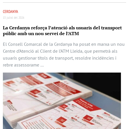
CERDANYA
15 juliol del 2026
La Cerdanya reforça l’atenció als usuaris del transport
públic amb un nou servei de l’ATM
El Consell Comarcal de la Cerdanya ha posat en marxa un nou
Centre d’Atenció al Client de l’ATM Lleida, que permetrà als
usuaris gestionar títols de transport, resoldre incidències i
rebre assessorame …