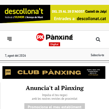
Digital
Subscriu-te
7, agost del 2026
Anuncia't al Pànxing
Impulsa el teu negoci
amb les nostres revistes de proximitat
Promociona el meu establiment