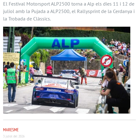
El Festival Motorsport ALP2500 torna a Alp els dies 11 i 12 de
juliol amb la Pujada a ALP2500, el Rallysprint de la Cerdanya i
la Trobada de Clàssics.
MARESME
3 juliol del 2026