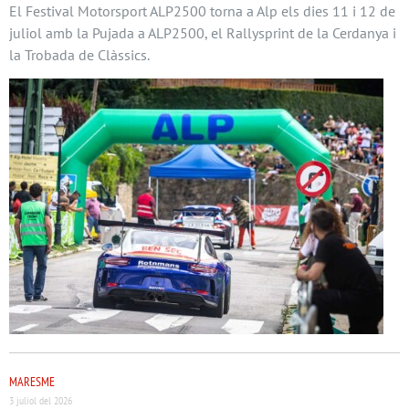
El Festival Motorsport ALP2500 torna a Alp els dies 11 i 12 de
juliol amb la Pujada a ALP2500, el Rallysprint de la Cerdanya i
la Trobada de Clàssics.
MARESME
3 juliol del 2026