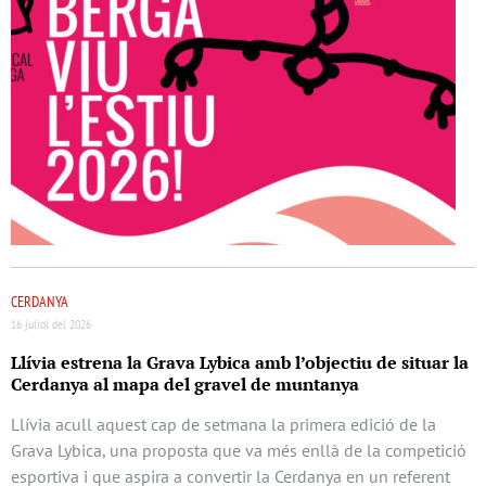
CERDANYA
16 juliol del 2026
Llívia estrena la Grava Lybica amb l’objectiu de situar la
Cerdanya al mapa del gravel de muntanya
Llívia acull aquest cap de setmana la primera edició de la
Grava Lybica, una proposta que va més enllà de la competició
esportiva i que aspira a convertir la Cerdanya en un referent