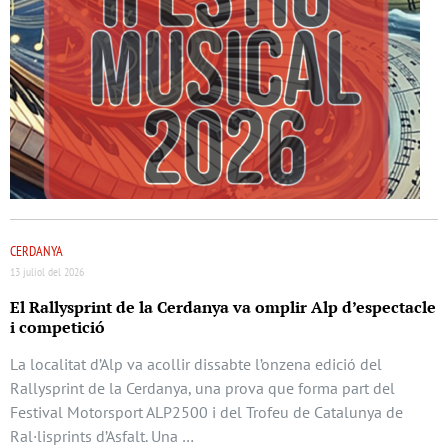
CERDANYA
13 juliol del 2026
El Rallysprint de la Cerdanya va omplir Alp d’espectacle
i competició
La localitat d’Alp va acollir dissabte l’onzena edició del
Rallysprint de la Cerdanya, una prova que forma part del
Festival Motorsport ALP2500 i del Trofeu de Catalunya de
Ral·lisprints d’Asfalt. Una …