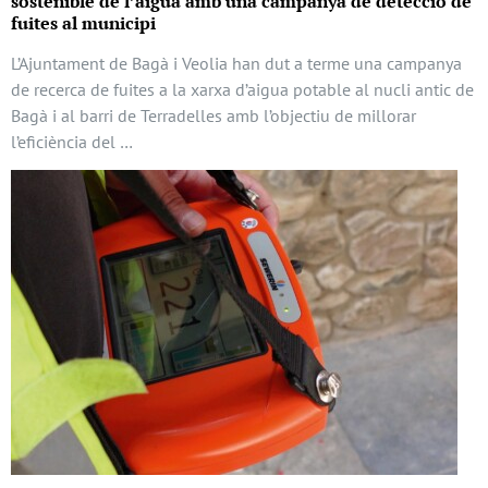
sostenible de l’aigua amb una campanya de detecció de
fuites al municipi
L’Ajuntament de Bagà i Veolia han dut a terme una campanya
de recerca de fuites a la xarxa d’aigua potable al nucli antic de
Bagà i al barri de Terradelles amb l’objectiu de millorar
l’eficiència del …