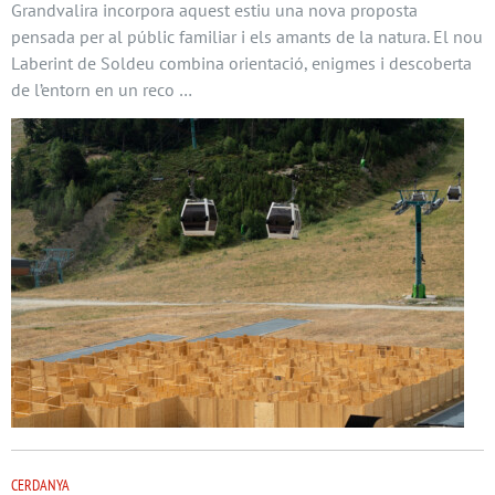
Grandvalira incorpora aquest estiu una nova proposta
pensada per al públic familiar i els amants de la natura. El nou
Laberint de Soldeu combina orientació, enigmes i descoberta
de l’entorn en un reco …
CERDANYA