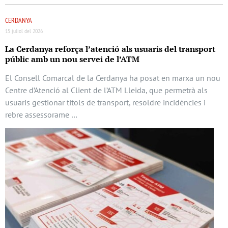
CERDANYA
15 juliol del 2026
La Cerdanya reforça l’atenció als usuaris del transport
públic amb un nou servei de l’ATM
El Consell Comarcal de la Cerdanya ha posat en marxa un nou
Centre d’Atenció al Client de l’ATM Lleida, que permetrà als
usuaris gestionar títols de transport, resoldre incidències i
rebre assessorame …