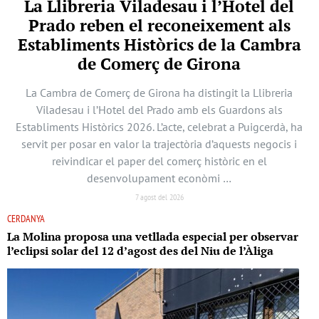
La Llibreria Viladesau i l’Hotel del
Prado reben el reconeixement als
Establiments Històrics de la Cambra
de Comerç de Girona
La Cambra de Comerç de Girona ha distingit la Llibreria
Viladesau i l’Hotel del Prado amb els Guardons als
Establiments Històrics 2026. L’acte, celebrat a Puigcerdà, ha
servit per posar en valor la trajectòria d’aquests negocis i
reivindicar el paper del comerç històric en el
desenvolupament econòmi …
7 agost del 2026
CERDANYA
La Molina proposa una vetllada especial per observar
l’eclipsi solar del 12 d’agost des del Niu de l’Àliga