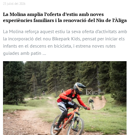
23 juliol del 2026
La Molina amplia l’oferta d’estiu amb noves
experiències familiars i la renovació del Niu de l’Àliga
La Molina reforça aquest estiu la seva oferta d’activitats amb
la incorporació del nou Bikepark Kids, pensat per iniciar els
infants en el descens en bicicleta, i estrena noves rutes
guiades amb patin …