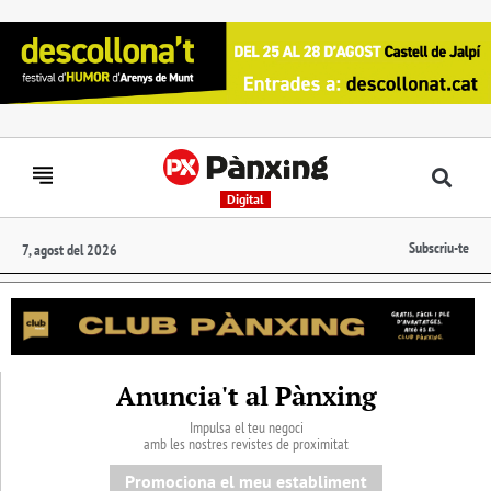
Digital
Subscriu-te
7, agost del 2026
Anuncia't al Pànxing
Impulsa el teu negoci
amb les nostres revistes de proximitat
Promociona el meu establiment