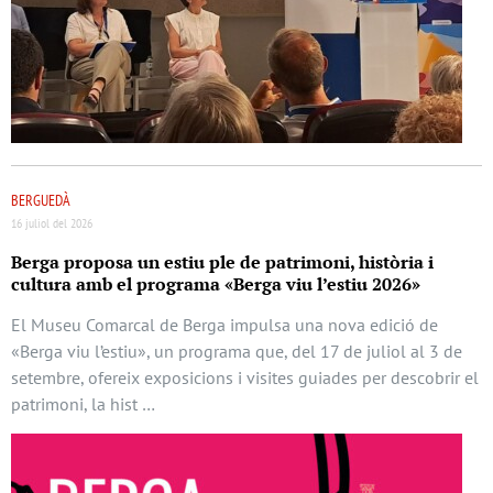
BERGUEDÀ
16 juliol del 2026
Berga proposa un estiu ple de patrimoni, història i
cultura amb el programa «Berga viu l’estiu 2026»
El Museu Comarcal de Berga impulsa una nova edició de
«Berga viu l’estiu», un programa que, del 17 de juliol al 3 de
setembre, ofereix exposicions i visites guiades per descobrir el
patrimoni, la hist …