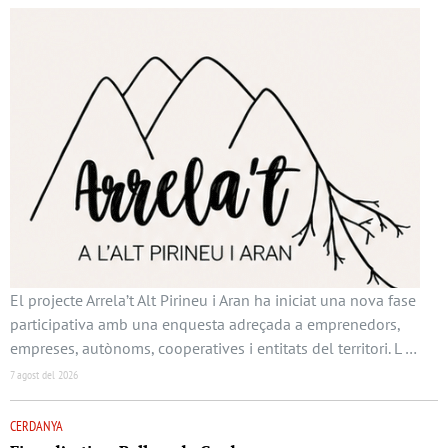
El projecte Arrela’t Alt Pirineu i Aran ha iniciat una nova fase
participativa amb una enquesta adreçada a emprenedors,
empreses, autònoms, cooperatives i entitats del territori. L …
7 agost del 2026
CERDANYA