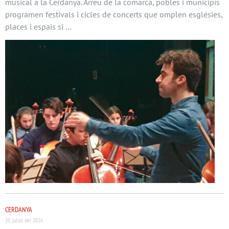
musical a la Cerdanya. Arreu de la comarca, pobles i municipis
programen festivals i cicles de concerts que omplen esglésies,
places i espais si …
CERDANYA
30 juliol del 2026