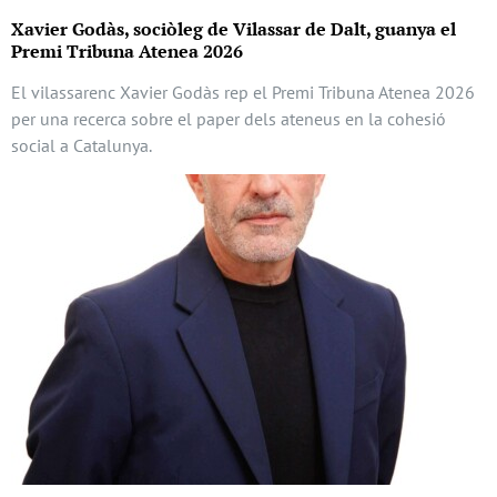
Xavier Godàs, sociòleg de Vilassar de Dalt, guanya el
Premi Tribuna Atenea 2026
El vilassarenc Xavier Godàs rep el Premi Tribuna Atenea 2026
per una recerca sobre el paper dels ateneus en la cohesió
social a Catalunya.