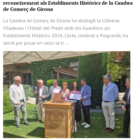
reconeixement als Establiments Històrics de la Cambra
de Comerç de Girona
La Cambra de Comerç de Girona ha distingit la Llibreria
Viladesau i l’Hotel del Prado amb els Guardons als
Establiments Històrics 2026. L’acte, celebrat a Puigcerdà, ha
servit per posar en valor la tr …