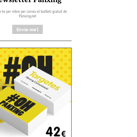
-te per rebre per correu el butlletí gratuït de
Pànxing.net​
Envia-me'l