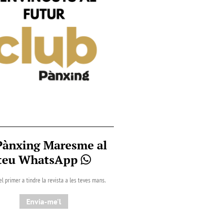
Pànxing Maresme al
teu WhatsApp
el primer a tindre la revista a les teves mans.
Envia-me'l