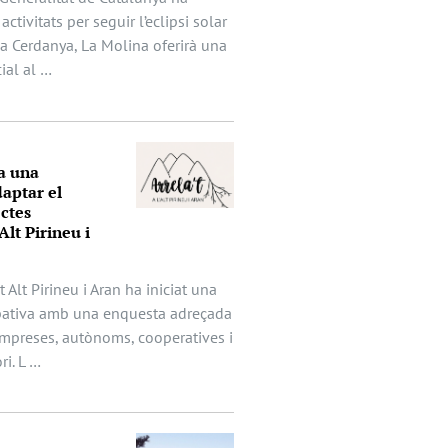
activitats per seguir l’eclipsi solar
 la Cerdanya, La Molina oferirà una
ial al …
a una
aptar el
ectes
Alt Pirineu i
t Alt Pirineu i Aran ha iniciat una
ipativa amb una enquesta adreçada
mpreses, autònoms, cooperatives i
ri. L …