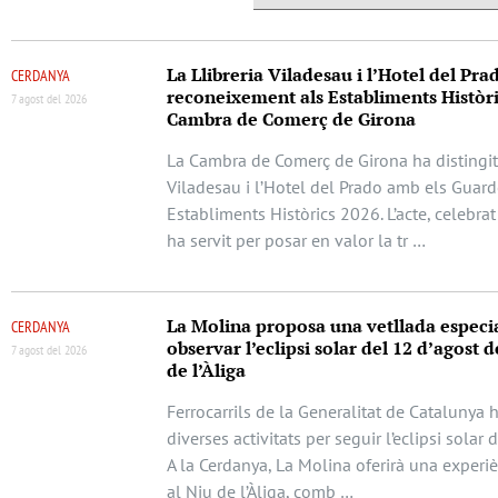
La Llibreria Viladesau i l’Hotel del Pra
CERDANYA
reconeixement als Establiments Històri
7 agost del 2026
Cambra de Comerç de Girona
La Cambra de Comerç de Girona ha distingit 
Viladesau i l’Hotel del Prado amb els Guar
Establiments Històrics 2026. L’acte, celebrat
ha servit per posar en valor la tr …
La Molina proposa una vetllada especi
CERDANYA
observar l’eclipsi solar del 12 d’agost d
7 agost del 2026
de l’Àliga
Ferrocarrils de la Generalitat de Catalunya 
diverses activitats per seguir l’eclipsi solar 
A la Cerdanya, La Molina oferirà una experi
al Niu de l’Àliga, comb …