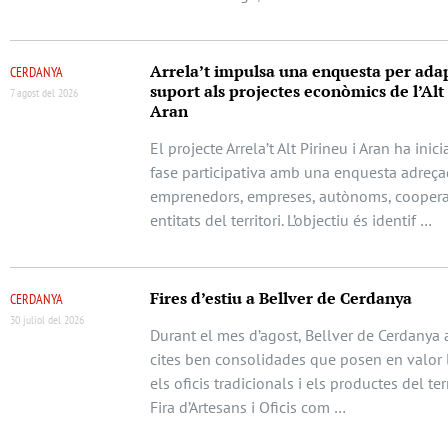
Arrela’t impulsa una enquesta per adap
CERDANYA
suport als projectes econòmics de l’Alt 
7 agost del 2026
Aran
El projecte Arrela’t Alt Pirineu i Aran ha ini
fase participativa amb una enquesta adreça
emprenedors, empreses, autònoms, cooperat
entitats del territori. L’objectiu és identif …
Fires d’estiu a Bellver de Cerdanya
CERDANYA
30 juliol del 2026
Durant el mes d’agost, Bellver de Cerdanya 
cites ben consolidades que posen en valor l
els oficis tradicionals i els productes del terr
Fira d’Artesans i Oficis com …