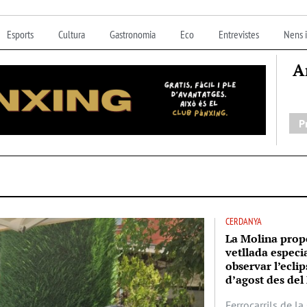
Esports
Cultura
Gastronomia
Eco
Entrevistes
Nens i
A
P
CERDANYA
La Molina prop
vetllada especi
observar l’eclip
d’agost des del 
Ferrocarrils de l