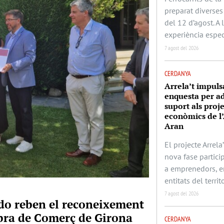
preparat diverses 
del 12 d’agost. A
experiència espec
7 agost del 2026
CERDANYA
Arrela’t impuls
enquesta per ad
suport als proj
econòmics de l’
Aran
El projecte Arrela’
nova fase partic
a emprenedors, e
entitats del territo
7 agost del 2026
rado reben el reconeixement
mbra de Comerç de Girona
CERDANYA