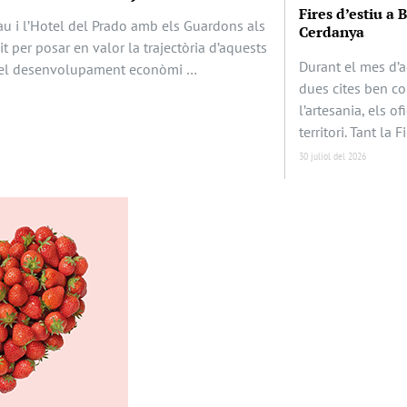
Fires d’estiu a 
au i l’Hotel del Prado amb els Guardons als
Cerdanya
it per posar en valor la trajectòria d’aquests
Durant el mes d’a
en el desenvolupament econòmi …
dues cites ben c
l’artesania, els of
territori. Tant la F
30 juliol del 2026