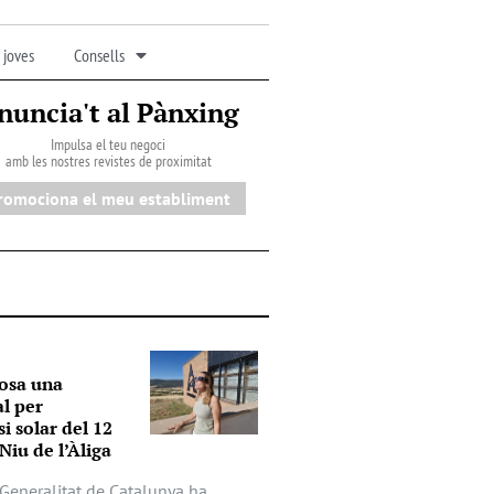
 joves
Consells
nuncia't al Pànxing
Impulsa el teu negoci
amb les nostres revistes de proximitat
romociona el meu establiment
osa una
al per
si solar del 12
Niu de l’Àliga
a Generalitat de Catalunya ha