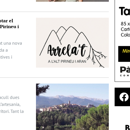
tar el
Pirineu i
ciat una nova
da a
ives i
acull dues
’artesania,
itori. Tant la