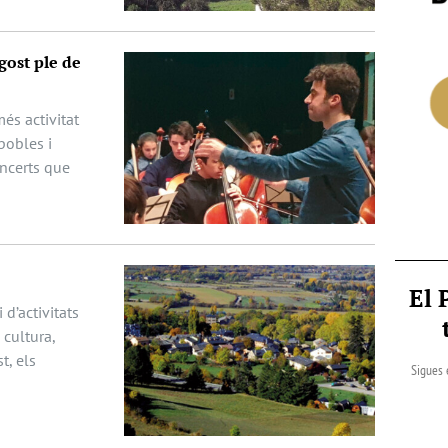
gost ple de
és activitat
pobles i
oncerts que
El 
 d’activitats
cultura,
t, els
Sigues 