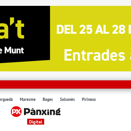
erguedà
Maresme
Bages
Solsonès
Pirineus
Digital