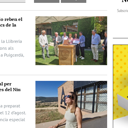
Subscriu
do reben el
cs de la
la Llibreria
dons als
 a Puigcerdà,
al per
es del Niu
ha preparat
del 12 d’agost.
ència especial