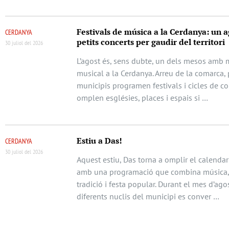
Festivals de música a la Cerdanya: un a
CERDANYA
petits concerts per gaudir del territori
30 juliol del 2026
L’agost és, sens dubte, un dels mesos amb m
musical a la Cerdanya. Arreu de la comarca, 
municipis programen festivals i cicles de c
omplen esglésies, places i espais si …
Estiu a Das!
CERDANYA
30 juliol del 2026
Aquest estiu, Das torna a omplir el calendari
amb una programació que combina música, 
tradició i festa popular. Durant el mes d’agos
diferents nuclis del municipi es conver …