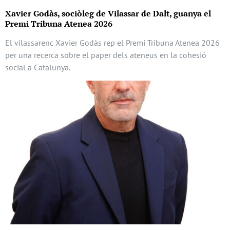
Xavier Godàs, sociòleg de Vilassar de Dalt, guanya el
Premi Tribuna Atenea 2026
El vilassarenc Xavier Godàs rep el Premi Tribuna Atenea 2026
per una recerca sobre el paper dels ateneus en la cohesió
social a Catalunya.