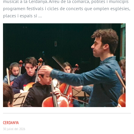
musical a la Cerdanya. Arreu de la comarca, pobles i municipis
programen festivals i cicles de concerts que omplen esglésies,
places i espais si …
CERDANYA
30 juliol del 2026