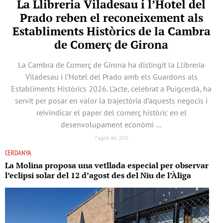
La Llibreria Viladesau i l’Hotel del
Prado reben el reconeixement als
Establiments Històrics de la Cambra
de Comerç de Girona
La Cambra de Comerç de Girona ha distingit la Llibreria
Viladesau i l’Hotel del Prado amb els Guardons als
Establiments Històrics 2026. L’acte, celebrat a Puigcerdà, ha
servit per posar en valor la trajectòria d’aquests negocis i
reivindicar el paper del comerç històric en el
desenvolupament econòmi …
7 agost del 2026
CERDANYA
La Molina proposa una vetllada especial per observar
l’eclipsi solar del 12 d’agost des del Niu de l’Àliga