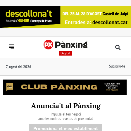
Digital
Subscriu-te
7, agost del 2026
Anuncia't al Pànxing
Impulsa el teu negoci
amb les nostres revistes de proximitat
Promociona el meu establiment