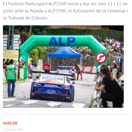
El Festival Motorsport ALP2500 torna a Alp els dies 11 i 12 de
juliol amb la Pujada a ALP2500, el Rallysprint de la Cerdanya i
la Trobada de Clàssics.
MARESME
3 juliol del 2026