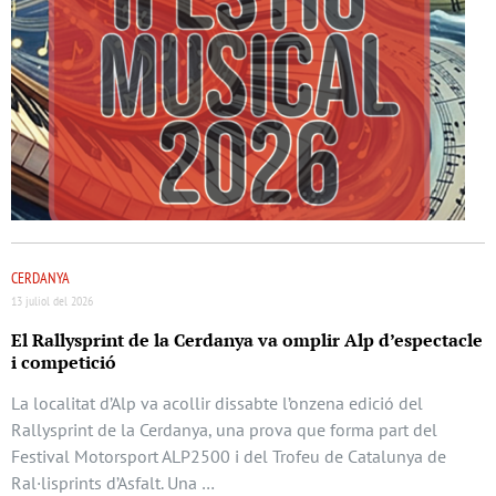
CERDANYA
13 juliol del 2026
El Rallysprint de la Cerdanya va omplir Alp d’espectacle
i competició
La localitat d’Alp va acollir dissabte l’onzena edició del
Rallysprint de la Cerdanya, una prova que forma part del
Festival Motorsport ALP2500 i del Trofeu de Catalunya de
Ral·lisprints d’Asfalt. Una …