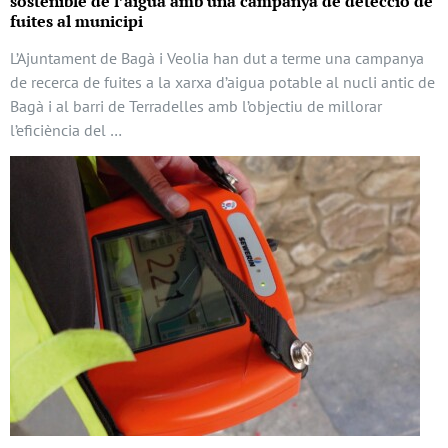
sostenible de l’aigua amb una campanya de detecció de
fuites al municipi
L’Ajuntament de Bagà i Veolia han dut a terme una campanya
de recerca de fuites a la xarxa d’aigua potable al nucli antic de
Bagà i al barri de Terradelles amb l’objectiu de millorar
l’eficiència del …