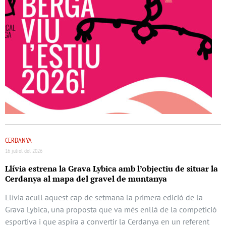
CERDANYA
16 juliol del 2026
Llívia estrena la Grava Lybica amb l’objectiu de situar la
Cerdanya al mapa del gravel de muntanya
Llívia acull aquest cap de setmana la primera edició de la
Grava Lybica, una proposta que va més enllà de la competició
esportiva i que aspira a convertir la Cerdanya en un referent