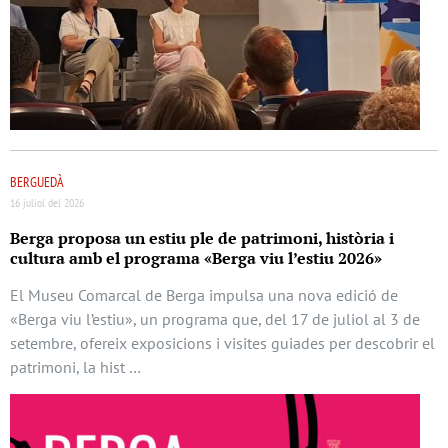
BERGUEDÀ
16 juliol del 2026
Berga proposa un estiu ple de patrimoni, història i
cultura amb el programa «Berga viu l’estiu 2026»
El Museu Comarcal de Berga impulsa una nova edició de
«Berga viu l’estiu», un programa que, del 17 de juliol al 3 de
setembre, ofereix exposicions i visites guiades per descobrir el
patrimoni, la hist …