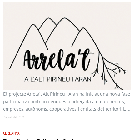
El projecte Arrela’t Alt Pirineu i Aran ha iniciat una nova fase
participativa amb una enquesta adreçada a emprenedors,
empreses, autònoms, cooperatives i entitats del territori. L …
7 agost del 2026
CERDANYA