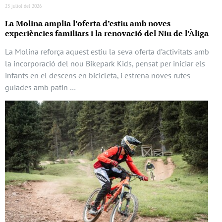
23 juliol del 2026
La Molina amplia l’oferta d’estiu amb noves
experiències familiars i la renovació del Niu de l’Àliga
La Molina reforça aquest estiu la seva oferta d’activitats amb
la incorporació del nou Bikepark Kids, pensat per iniciar els
infants en el descens en bicicleta, i estrena noves rutes
guiades amb patin …