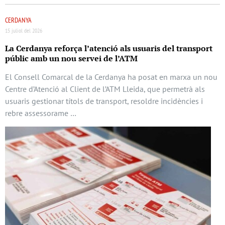
CERDANYA
15 juliol del 2026
La Cerdanya reforça l’atenció als usuaris del transport
públic amb un nou servei de l’ATM
El Consell Comarcal de la Cerdanya ha posat en marxa un nou
Centre d’Atenció al Client de l’ATM Lleida, que permetrà als
usuaris gestionar títols de transport, resoldre incidències i
rebre assessorame …