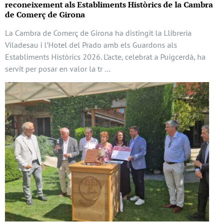
reconeixement als Establiments Històrics de la Cambra
de Comerç de Girona
La Cambra de Comerç de Girona ha distingit la Llibreria
Viladesau i l’Hotel del Prado amb els Guardons als
Establiments Històrics 2026. L’acte, celebrat a Puigcerdà, ha
servit per posar en valor la tr …