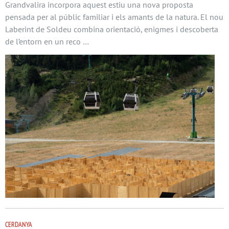
Grandvalira incorpora aquest estiu una nova proposta
pensada per al públic familiar i els amants de la natura. El nou
Laberint de Soldeu combina orientació, enigmes i descoberta
de l’entorn en un reco …
CERDANYA