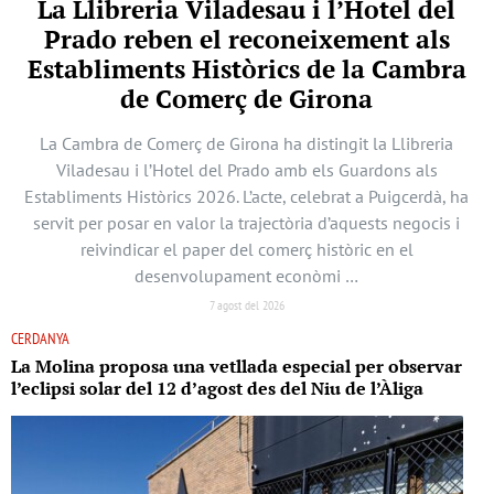
La Llibreria Viladesau i l’Hotel del
Prado reben el reconeixement als
Establiments Històrics de la Cambra
de Comerç de Girona
La Cambra de Comerç de Girona ha distingit la Llibreria
Viladesau i l’Hotel del Prado amb els Guardons als
Establiments Històrics 2026. L’acte, celebrat a Puigcerdà, ha
servit per posar en valor la trajectòria d’aquests negocis i
reivindicar el paper del comerç històric en el
desenvolupament econòmi …
7 agost del 2026
CERDANYA
La Molina proposa una vetllada especial per observar
l’eclipsi solar del 12 d’agost des del Niu de l’Àliga