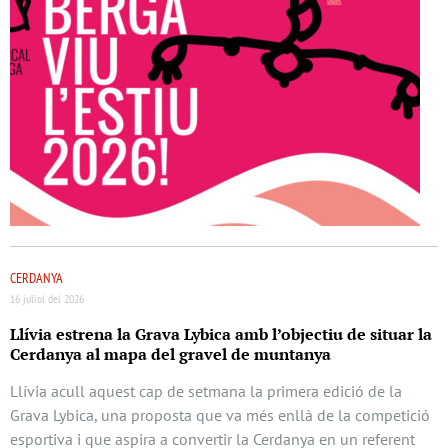
CERDANYA
16 juliol del 2026
Llívia estrena la Grava Lybica amb l’objectiu de situar la
Cerdanya al mapa del gravel de muntanya
Llívia acull aquest cap de setmana la primera edició de la
Grava Lybica, una proposta que va més enllà de la competició
esportiva i que aspira a convertir la Cerdanya en un referent