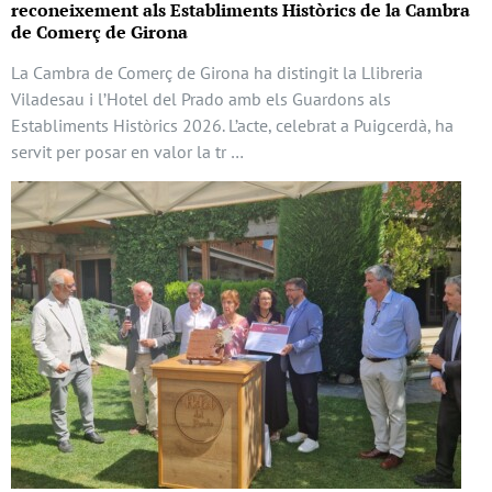
reconeixement als Establiments Històrics de la Cambra
de Comerç de Girona
La Cambra de Comerç de Girona ha distingit la Llibreria
Viladesau i l’Hotel del Prado amb els Guardons als
Establiments Històrics 2026. L’acte, celebrat a Puigcerdà, ha
servit per posar en valor la tr …