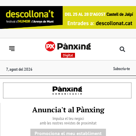
Digital
Subscriu-te
7, agost del 2026
Anuncia't al Pànxing
Impulsa el teu negoci
amb les nostres revistes de proximitat
Promociona el meu establiment