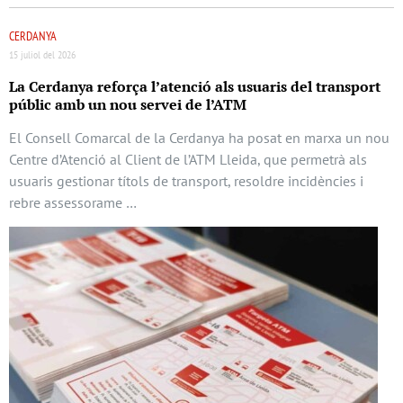
CERDANYA
15 juliol del 2026
La Cerdanya reforça l’atenció als usuaris del transport
públic amb un nou servei de l’ATM
El Consell Comarcal de la Cerdanya ha posat en marxa un nou
Centre d’Atenció al Client de l’ATM Lleida, que permetrà als
usuaris gestionar títols de transport, resoldre incidències i
rebre assessorame …