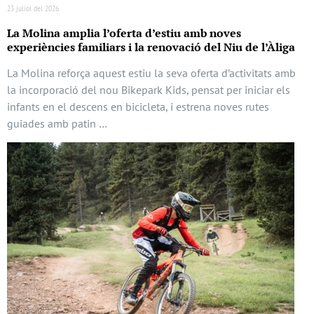
23 juliol del 2026
La Molina amplia l’oferta d’estiu amb noves
experiències familiars i la renovació del Niu de l’Àliga
La Molina reforça aquest estiu la seva oferta d’activitats amb
la incorporació del nou Bikepark Kids, pensat per iniciar els
infants en el descens en bicicleta, i estrena noves rutes
guiades amb patin …