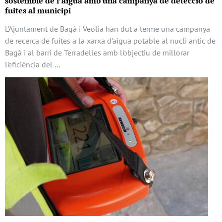
sostenible de l’aigua amb una campanya de detecció de
fuites al municipi
L’Ajuntament de Bagà i Veolia han dut a terme una campanya
de recerca de fuites a la xarxa d’aigua potable al nucli antic de
Bagà i al barri de Terradelles amb l’objectiu de millorar
l’eficiència del …