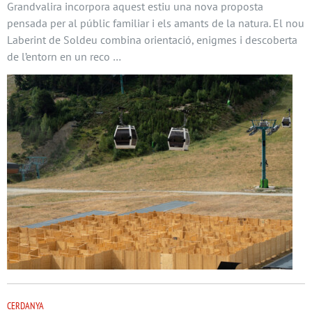
Grandvalira incorpora aquest estiu una nova proposta
pensada per al públic familiar i els amants de la natura. El nou
Laberint de Soldeu combina orientació, enigmes i descoberta
de l’entorn en un reco …
CERDANYA