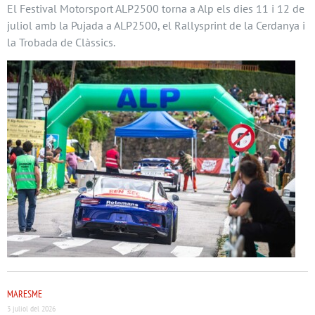
El Festival Motorsport ALP2500 torna a Alp els dies 11 i 12 de
juliol amb la Pujada a ALP2500, el Rallysprint de la Cerdanya i
la Trobada de Clàssics.
MARESME
3 juliol del 2026