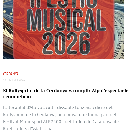
CERDANYA
13 juliol del 2026
El Rallysprint de la Cerdanya va omplir Alp d’espectacle
i competició
La localitat d’Alp va acollir dissabte l’onzena edició del
Rallysprint de la Cerdanya, una prova que forma part del
Festival Motorsport ALP2500 i del Trofeu de Catalunya de
Ral·lisprints d’Asfalt. Una …