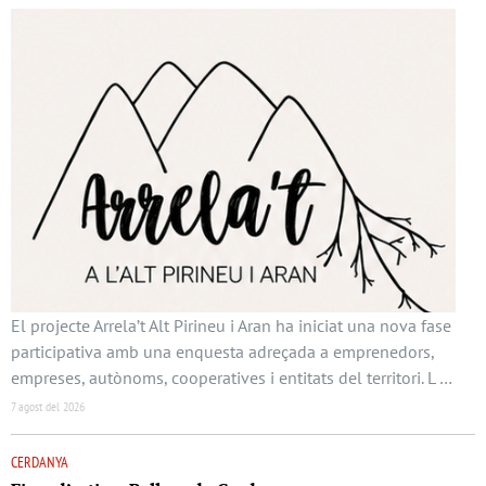
El projecte Arrela’t Alt Pirineu i Aran ha iniciat una nova fase
participativa amb una enquesta adreçada a emprenedors,
empreses, autònoms, cooperatives i entitats del territori. L …
7 agost del 2026
CERDANYA