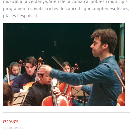
musical a la Cerdanya. Arreu de la comarca, pobles i municipis
programen festivals i cicles de concerts que omplen esglésies,
places i espais si …
CERDANYA
30 juliol del 2026