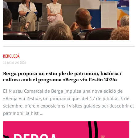
BERGUEDÀ
16 juliol del 2026
Berga proposa un estiu ple de patrimoni, història i
cultura amb el programa «Berga viu l’estiu 2026»
El Museu Comarcal de Berga impulsa una nova edició de
«Berga viu l’estiu», un programa que, del 17 de juliol al 3 de
setembre, ofereix exposicions i visites guiades per descobrir el
patrimoni, la hist …