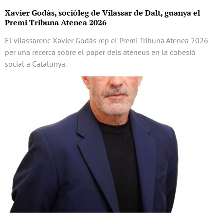
Xavier Godàs, sociòleg de Vilassar de Dalt, guanya el
Premi Tribuna Atenea 2026
El vilassarenc Xavier Godàs rep el Premi Tribuna Atenea 2026
per una recerca sobre el paper dels ateneus en la cohesió
social a Catalunya.