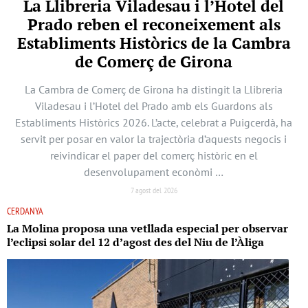
La Llibreria Viladesau i l’Hotel del
Prado reben el reconeixement als
Establiments Històrics de la Cambra
de Comerç de Girona
La Cambra de Comerç de Girona ha distingit la Llibreria
Viladesau i l’Hotel del Prado amb els Guardons als
Establiments Històrics 2026. L’acte, celebrat a Puigcerdà, ha
servit per posar en valor la trajectòria d’aquests negocis i
reivindicar el paper del comerç històric en el
desenvolupament econòmi …
7 agost del 2026
CERDANYA
La Molina proposa una vetllada especial per observar
l’eclipsi solar del 12 d’agost des del Niu de l’Àliga