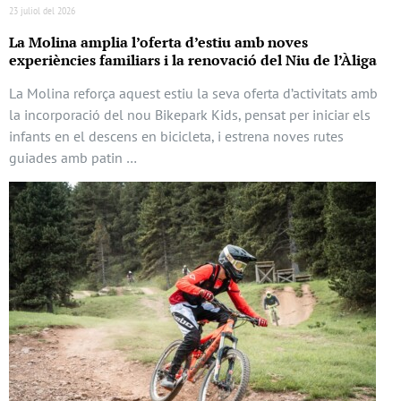
23 juliol del 2026
La Molina amplia l’oferta d’estiu amb noves
experiències familiars i la renovació del Niu de l’Àliga
La Molina reforça aquest estiu la seva oferta d’activitats amb
la incorporació del nou Bikepark Kids, pensat per iniciar els
infants en el descens en bicicleta, i estrena noves rutes
guiades amb patin …