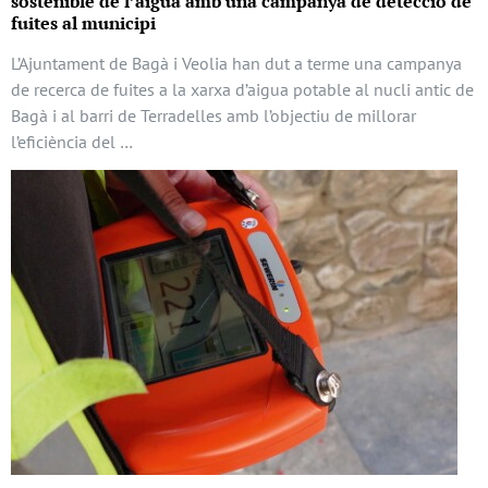
sostenible de l’aigua amb una campanya de detecció de
fuites al municipi
L’Ajuntament de Bagà i Veolia han dut a terme una campanya
de recerca de fuites a la xarxa d’aigua potable al nucli antic de
Bagà i al barri de Terradelles amb l’objectiu de millorar
l’eficiència del …