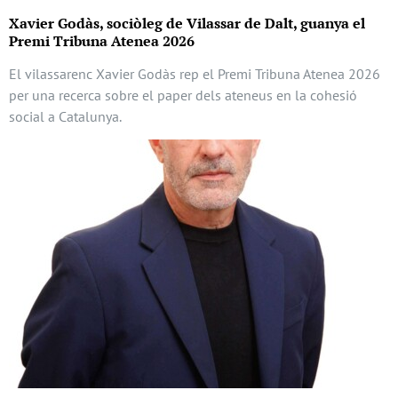
Xavier Godàs, sociòleg de Vilassar de Dalt, guanya el
Premi Tribuna Atenea 2026
El vilassarenc Xavier Godàs rep el Premi Tribuna Atenea 2026
per una recerca sobre el paper dels ateneus en la cohesió
social a Catalunya.