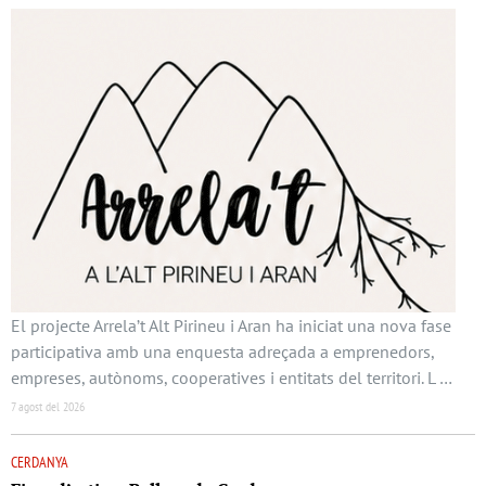
El projecte Arrela’t Alt Pirineu i Aran ha iniciat una nova fase
participativa amb una enquesta adreçada a emprenedors,
empreses, autònoms, cooperatives i entitats del territori. L …
7 agost del 2026
CERDANYA