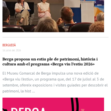
BERGUEDÀ
16 juliol del 2026
Berga proposa un estiu ple de patrimoni, història i
cultura amb el programa «Berga viu l’estiu 2026»
El Museu Comarcal de Berga impulsa una nova edició de
«Berga viu l’estiu», un programa que, del 17 de juliol al 3 de
setembre, ofereix exposicions i visites guiades per descobrir el
patrimoni, la hist …