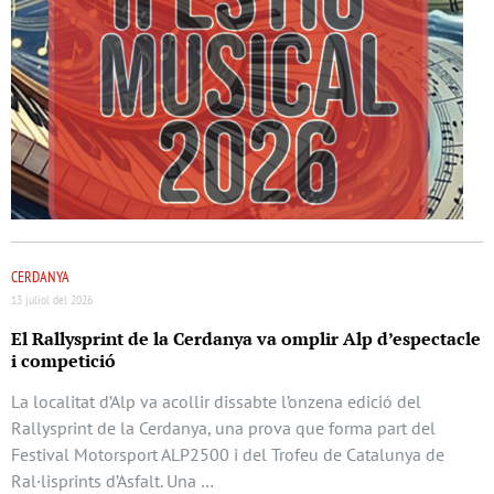
CERDANYA
13 juliol del 2026
El Rallysprint de la Cerdanya va omplir Alp d’espectacle
i competició
La localitat d’Alp va acollir dissabte l’onzena edició del
Rallysprint de la Cerdanya, una prova que forma part del
Festival Motorsport ALP2500 i del Trofeu de Catalunya de
Ral·lisprints d’Asfalt. Una …