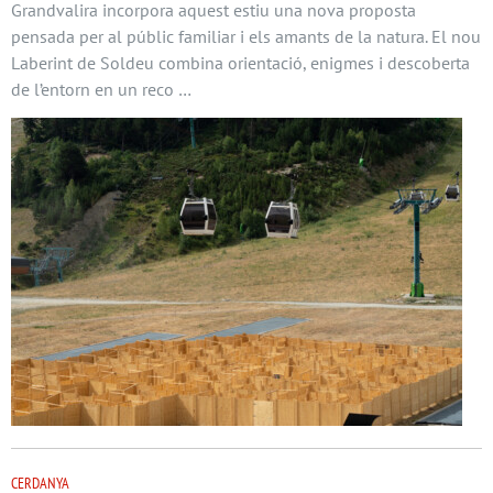
Grandvalira incorpora aquest estiu una nova proposta
pensada per al públic familiar i els amants de la natura. El nou
Laberint de Soldeu combina orientació, enigmes i descoberta
de l’entorn en un reco …
CERDANYA