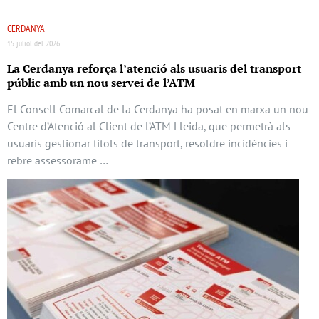
CERDANYA
15 juliol del 2026
La Cerdanya reforça l’atenció als usuaris del transport
públic amb un nou servei de l’ATM
El Consell Comarcal de la Cerdanya ha posat en marxa un nou
Centre d’Atenció al Client de l’ATM Lleida, que permetrà als
usuaris gestionar títols de transport, resoldre incidències i
rebre assessorame …