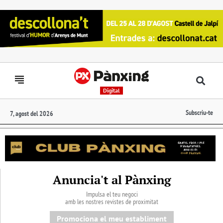
Digital
Subscriu-te
7, agost del 2026
Anuncia't al Pànxing
Impulsa el teu negoci
amb les nostres revistes de proximitat
Promociona el meu establiment