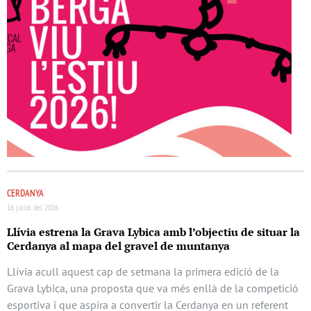
CERDANYA
16 juliol del 2026
Llívia estrena la Grava Lybica amb l’objectiu de situar la
Cerdanya al mapa del gravel de muntanya
Llívia acull aquest cap de setmana la primera edició de la
Grava Lybica, una proposta que va més enllà de la competició
esportiva i que aspira a convertir la Cerdanya en un referent