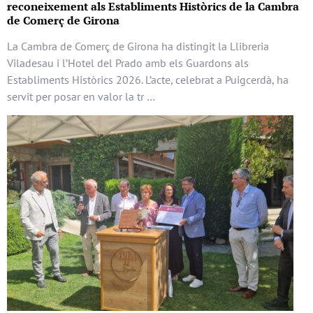
reconeixement als Establiments Històrics de la Cambra
de Comerç de Girona
La Cambra de Comerç de Girona ha distingit la Llibreria
Viladesau i l’Hotel del Prado amb els Guardons als
Establiments Històrics 2026. L’acte, celebrat a Puigcerdà, ha
servit per posar en valor la tr …