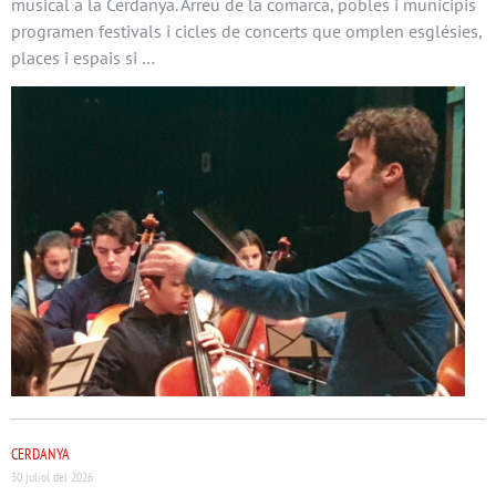
musical a la Cerdanya. Arreu de la comarca, pobles i municipis
programen festivals i cicles de concerts que omplen esglésies,
places i espais si …
CERDANYA
30 juliol del 2026