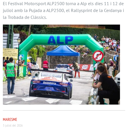
El Festival Motorsport ALP2500 torna a Alp els dies 11 i 12 de
juliol amb la Pujada a ALP2500, el Rallysprint de la Cerdanya i
la Trobada de Clàssics.
MARESME
3 juliol del 2026