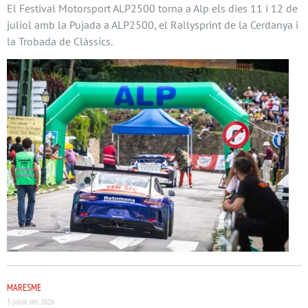
El Festival Motorsport ALP2500 torna a Alp els dies 11 i 12 de
juliol amb la Pujada a ALP2500, el Rallysprint de la Cerdanya i
la Trobada de Clàssics.
MARESME
3 juliol del 2026