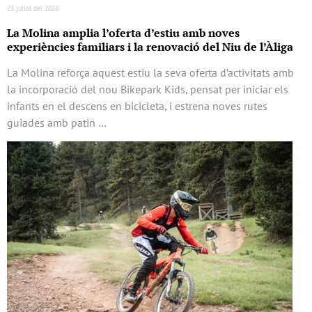
23 juliol del 2026
La Molina amplia l’oferta d’estiu amb noves
experiències familiars i la renovació del Niu de l’Àliga
La Molina reforça aquest estiu la seva oferta d’activitats amb
la incorporació del nou Bikepark Kids, pensat per iniciar els
infants en el descens en bicicleta, i estrena noves rutes
guiades amb patin …