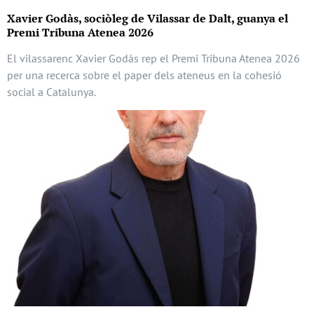
Xavier Godàs, sociòleg de Vilassar de Dalt, guanya el
Premi Tribuna Atenea 2026
El vilassarenc Xavier Godàs rep el Premi Tribuna Atenea 2026
per una recerca sobre el paper dels ateneus en la cohesió
social a Catalunya.