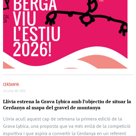
CERDANYA
16 juliol del 2026
Llívia estrena la Grava Lybica amb l’objectiu de situar la
Cerdanya al mapa del gravel de muntanya
Llívia acull aquest cap de setmana la primera edició de la
Grava Lybica, una proposta que va més enllà de la competició
esportiva i que aspira a convertir la Cerdanya en un referent