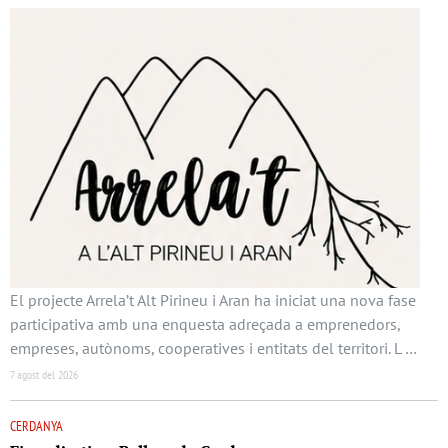
El projecte Arrela’t Alt Pirineu i Aran ha iniciat una nova fase
participativa amb una enquesta adreçada a emprenedors,
empreses, autònoms, cooperatives i entitats del territori. L …
7 agost del 2026
CERDANYA