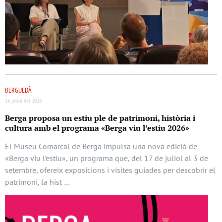
BERGUEDÀ
16 juliol del 2026
Berga proposa un estiu ple de patrimoni, història i
cultura amb el programa «Berga viu l’estiu 2026»
El Museu Comarcal de Berga impulsa una nova edició de
«Berga viu l’estiu», un programa que, del 17 de juliol al 3 de
setembre, ofereix exposicions i visites guiades per descobrir el
patrimoni, la hist …