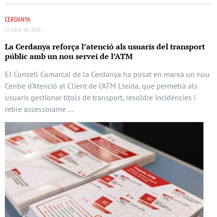
CERDANYA
15 juliol del 2026
La Cerdanya reforça l’atenció als usuaris del transport
públic amb un nou servei de l’ATM
El Consell Comarcal de la Cerdanya ha posat en marxa un nou
Centre d’Atenció al Client de l’ATM Lleida, que permetrà als
usuaris gestionar títols de transport, resoldre incidències i
rebre assessorame …