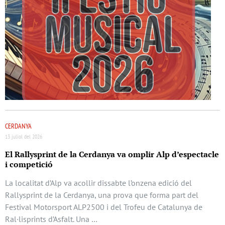
CERDANYA
13 juliol del 2026
El Rallysprint de la Cerdanya va omplir Alp d’espectacle
i competició
La localitat d’Alp va acollir dissabte l’onzena edició del
Rallysprint de la Cerdanya, una prova que forma part del
Festival Motorsport ALP2500 i del Trofeu de Catalunya de
Ral·lisprints d’Asfalt. Una …