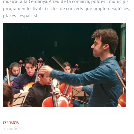
musical a la Cerdanya. Arreu de la comarca, pobles i municipis
programen festivals i cicles de concerts que omplen esglésies,
places i espais si …
CERDANYA
30 juliol del 2026