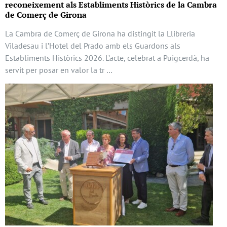
reconeixement als Establiments Històrics de la Cambra
de Comerç de Girona
La Cambra de Comerç de Girona ha distingit la Llibreria
Viladesau i l’Hotel del Prado amb els Guardons als
Establiments Històrics 2026. L’acte, celebrat a Puigcerdà, ha
servit per posar en valor la tr …