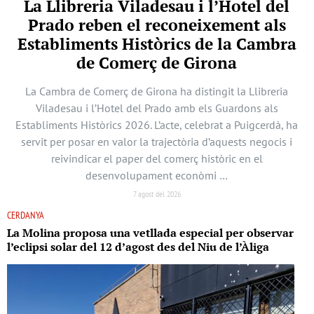
La Llibreria Viladesau i l’Hotel del
Prado reben el reconeixement als
Establiments Històrics de la Cambra
de Comerç de Girona
La Cambra de Comerç de Girona ha distingit la Llibreria
Viladesau i l’Hotel del Prado amb els Guardons als
Establiments Històrics 2026. L’acte, celebrat a Puigcerdà, ha
servit per posar en valor la trajectòria d’aquests negocis i
reivindicar el paper del comerç històric en el
desenvolupament econòmi …
7 agost del 2026
CERDANYA
La Molina proposa una vetllada especial per observar
l’eclipsi solar del 12 d’agost des del Niu de l’Àliga