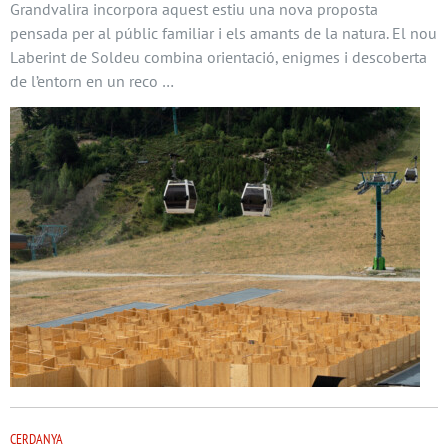
Grandvalira incorpora aquest estiu una nova proposta
pensada per al públic familiar i els amants de la natura. El nou
Laberint de Soldeu combina orientació, enigmes i descoberta
de l’entorn en un reco …
CERDANYA