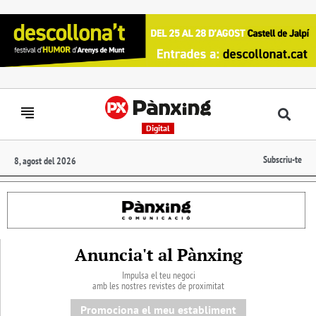
Digital
Subscriu-te
8, agost del 2026
Anuncia't al Pànxing
Impulsa el teu negoci
amb les nostres revistes de proximitat
Promociona el meu establiment