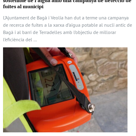
sostenible de l’aigua amb una campanya de detecció de
fuites al municipi
L’Ajuntament de Bagà i Veolia han dut a terme una campanya
de recerca de fuites a la xarxa d’aigua potable al nucli antic de
Bagà i al barri de Terradelles amb l’objectiu de millorar
l’eficiència del …