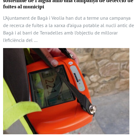
sostenible de l’aigua amb una campanya de detecció de
fuites al municipi
L’Ajuntament de Bagà i Veolia han dut a terme una campanya
de recerca de fuites a la xarxa d’aigua potable al nucli antic de
Bagà i al barri de Terradelles amb l’objectiu de millorar
l’eficiència del …