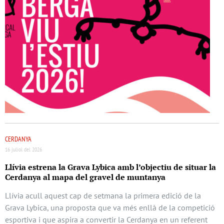
CERDANYA
16 juliol del 2026
Llívia estrena la Grava Lybica amb l’objectiu de situar la
Cerdanya al mapa del gravel de muntanya
Llívia acull aquest cap de setmana la primera edició de la
Grava Lybica, una proposta que va més enllà de la competició
esportiva i que aspira a convertir la Cerdanya en un referent