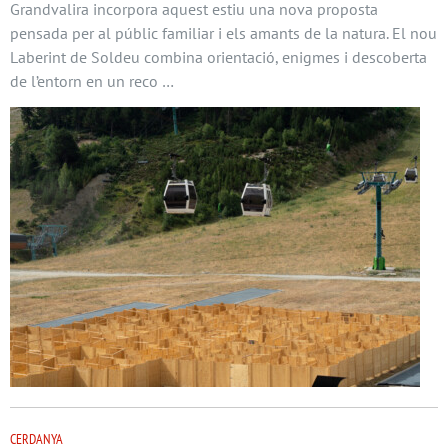
Grandvalira incorpora aquest estiu una nova proposta
pensada per al públic familiar i els amants de la natura. El nou
Laberint de Soldeu combina orientació, enigmes i descoberta
de l’entorn en un reco …
CERDANYA