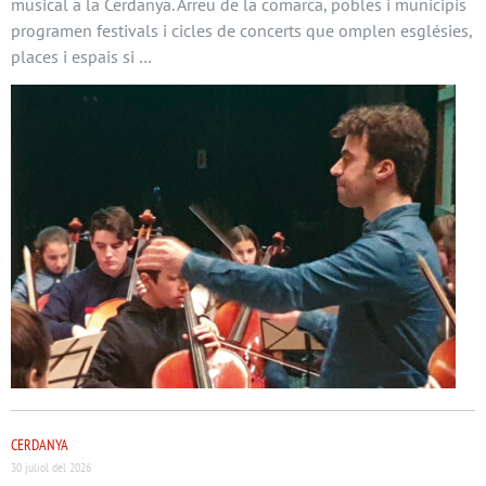
musical a la Cerdanya. Arreu de la comarca, pobles i municipis
programen festivals i cicles de concerts que omplen esglésies,
places i espais si …
CERDANYA
30 juliol del 2026