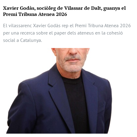
Xavier Godàs, sociòleg de Vilassar de Dalt, guanya el
Premi Tribuna Atenea 2026
El vilassarenc Xavier Godàs rep el Premi Tribuna Atenea 2026
per una recerca sobre el paper dels ateneus en la cohesió
social a Catalunya.