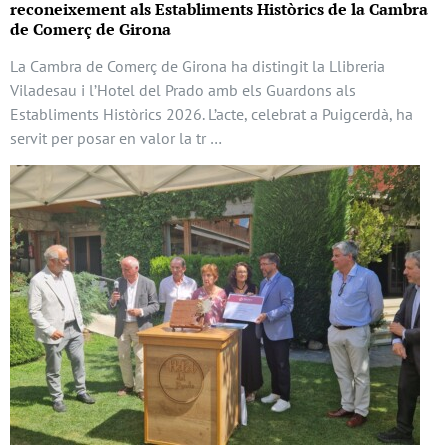
reconeixement als Establiments Històrics de la Cambra
de Comerç de Girona
La Cambra de Comerç de Girona ha distingit la Llibreria
Viladesau i l’Hotel del Prado amb els Guardons als
Establiments Històrics 2026. L’acte, celebrat a Puigcerdà, ha
servit per posar en valor la tr …