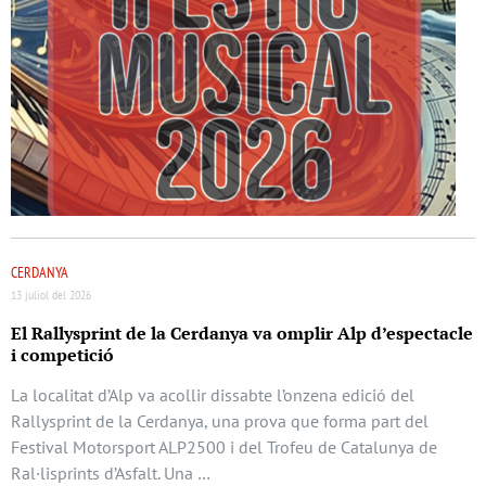
CERDANYA
13 juliol del 2026
El Rallysprint de la Cerdanya va omplir Alp d’espectacle
i competició
La localitat d’Alp va acollir dissabte l’onzena edició del
Rallysprint de la Cerdanya, una prova que forma part del
Festival Motorsport ALP2500 i del Trofeu de Catalunya de
Ral·lisprints d’Asfalt. Una …