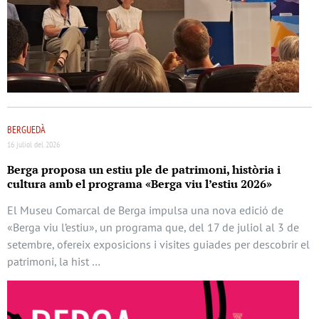
BERGUEDÀ
16 juliol del 2026
Berga proposa un estiu ple de patrimoni, història i
cultura amb el programa «Berga viu l’estiu 2026»
El Museu Comarcal de Berga impulsa una nova edició de
«Berga viu l’estiu», un programa que, del 17 de juliol al 3 de
setembre, ofereix exposicions i visites guiades per descobrir el
patrimoni, la hist …