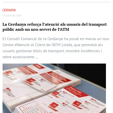
CERDANYA
15 juliol del 2026
La Cerdanya reforça l’atenció als usuaris del transport
públic amb un nou servei de l’ATM
El Consell Comarcal de la Cerdanya ha posat en marxa un nou
Centre d’Atenció al Client de l’ATM Lleida, que permetrà als
usuaris gestionar títols de transport, resoldre incidències i
rebre assessorame …