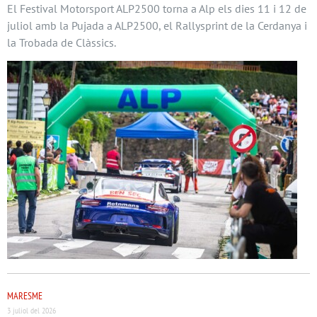
El Festival Motorsport ALP2500 torna a Alp els dies 11 i 12 de
juliol amb la Pujada a ALP2500, el Rallysprint de la Cerdanya i
la Trobada de Clàssics.
MARESME
3 juliol del 2026