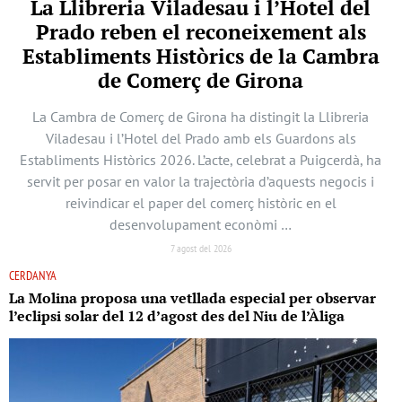
La Llibreria Viladesau i l’Hotel del
Prado reben el reconeixement als
Establiments Històrics de la Cambra
de Comerç de Girona
La Cambra de Comerç de Girona ha distingit la Llibreria
Viladesau i l’Hotel del Prado amb els Guardons als
Establiments Històrics 2026. L’acte, celebrat a Puigcerdà, ha
servit per posar en valor la trajectòria d’aquests negocis i
reivindicar el paper del comerç històric en el
desenvolupament econòmi …
7 agost del 2026
CERDANYA
La Molina proposa una vetllada especial per observar
l’eclipsi solar del 12 d’agost des del Niu de l’Àliga