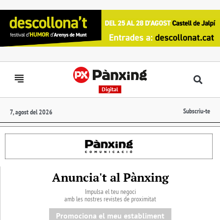
Digital
Subscriu-te
7, agost del 2026
Anuncia't al Pànxing
Impulsa el teu negoci
amb les nostres revistes de proximitat
Promociona el meu establiment