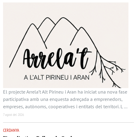
El projecte Arrela’t Alt Pirineu i Aran ha iniciat una nova fase
participativa amb una enquesta adreçada a emprenedors,
empreses, autònoms, cooperatives i entitats del territori. L …
7 agost del 2026
CERDANYA