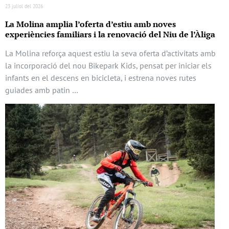
23 juliol del 2026
La Molina amplia l’oferta d’estiu amb noves
experiències familiars i la renovació del Niu de l’Àliga
La Molina reforça aquest estiu la seva oferta d’activitats amb
la incorporació del nou Bikepark Kids, pensat per iniciar els
infants en el descens en bicicleta, i estrena noves rutes
guiades amb patin …